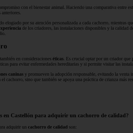
compromiso con el bienestar animal. Haciendo una comparativa entre est
anteriores.
do elogiado por su atención personalizada a cada cachorro, mientras qu
experiencia
de los criadores, las instalaciones disponibles y la calidad 
ño.
ero
o también en consideraciones
éticas
. Es crucial optar por un criador que 
éticas para evitar enfermedades hereditarias y si permite visitar las inst
ones caninas
y promueven la adopción responsable, evitando la venta i
a el cachorro, sino que también se apoya una práctica de crianza más re
s en Castellón para adquirir un cachorro de calidad?
ara adquirir un
cachorro de calidad
son: