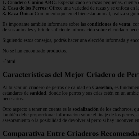
1.
Criadero Canino ABC
:
Especializado en razas pequeñas, cuenta c
2.
Casa de los Perros
:
Ofrece una variedad de razas y se enfoca en l
3.
Raza Única
:
Con un enfoque en el bienestar animal, realiza seguim
Es importante también informarte sobre las
condiciones de venta
, co
de sus animales y brinde suficiente información sobre el cuidado neces
Siguiendo estos consejos, podrás hacer una elección informada y enco
No se han encontrado productos.
«`html
Características del Mejor Criadero de Per
Al buscar un criadero de perros de calidad en
Cassellón
, es fundamen
estándares de
sanidad
, donde los perros y sus crías estén en un ambi
necesarios.
Otro aspecto a tener en cuenta es la
socialización
de los cachorros, qu
también debe proporcionar información sobre el linaje de los perros, 
asesoramiento o la posibilidad de devolver al perro si hay inconvenien
Comparativa Entre Criaderos Recomendad