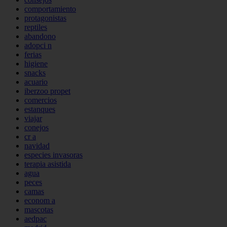
comportamiento
protagonistas
reptiles
abandono
adopci n
ferias
higiene
snacks
acuario
iberzoo propet
comercios
estanques
viajar
conejos
cr a
navidad
especies invasoras
terapia asistida
agua
peces
camas
econom a
mascotas
aedpac