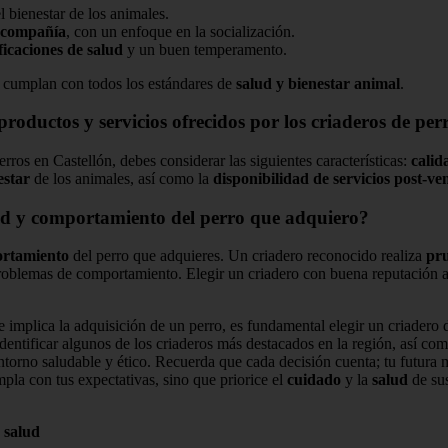
 bienestar de los animales.
compañía
, con un enfoque en la socialización.
ificaciones de salud
y un buen temperamento.
ue cumplan con todos los estándares de
salud y bienestar animal
.
roductos y servicios ofrecidos por los criaderos de per
rros en Castellón, debes considerar las siguientes características:
calid
estar
de los animales, así como la
disponibilidad de servicios post-ve
lud y comportamiento del perro que adquiero?
ortamiento
del perro que adquieres. Un criadero reconocido realiza
pru
oblemas de comportamiento. Elegir un criadero con buena reputación a
 implica la adquisición de un perro, es fundamental elegir un criadero 
dentificar algunos de los criaderos más destacados en la región, así como
ntorno saludable y ético. Recuerda que cada decisión cuenta; tu futura 
pla con tus expectativas, sino que priorice el
cuidado
y la
salud
de sus
,
salud