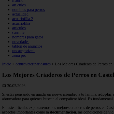
madrid
art culos
nombres para perros
actualidad
acuariofilia 2
acuariofilia
articulos
canal tv
nombres para gatos
novedades
tablon de anuncios
uncategorized
zona pro
Inicio
>
centroveterinariosures
>
Los Mejores Criaderos de Perros en 
Los Mejores Criaderos de Perros en Caste
📅 30/05/2026
Si estás pensando en añadir un nuevo miembro a tu familia,
adoptar
u
abrumadora para quienes buscan al compañero ideal. Es fundamental el
En este artículo, exploraremos los mejores criaderos de perros en Cas
aspectos importantes como la
documentación
, las condiciones de vi