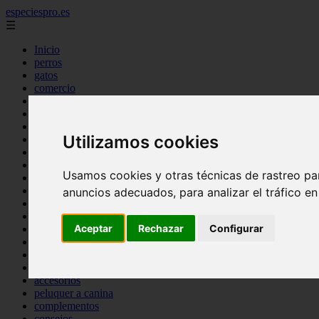
especiespro.es
☰
Inicio
perros
gatos
comercio
alimentaci n
acuariofilia
acuarios
Utilizamos cookies
salud
tenencia responsable
ventas
Usamos cookies y otras técnicas de rastreo pa
mantenimiento
aves
anuncios adecuados, para analizar el tráfico e
marketing
bienestar
Aceptar
Rechazar
Configurar
peque os mam feros
verano
legislaci n
peluquer a
accesorios
peluquer a canina
complementos
consejos