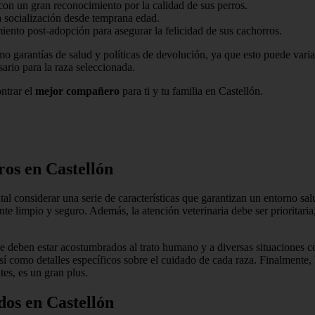
on un gran reconocimiento por la calidad de sus perros.
a socialización desde temprana edad.
iento post-adopción para asegurar la felicidad de sus cachorros.
mo garantías de salud y políticas de devolución, ya que esto puede variar
ario para la raza seleccionada.
ntrar el
mejor compañero
para ti y tu familia en Castellón.
ros en Castellón
tal considerar una serie de características que garantizan un entorno s
ente limpio y seguro. Además, la atención veterinaria debe ser prioritar
e deben estar acostumbrados al trato humano y a diversas situaciones cot
así como detalles específicos sobre el cuidado de cada raza. Finalmente
tes, es un gran plus.
os en Castellón