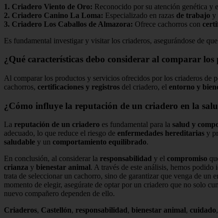
1.
Criadero Viento de Oro
:
Reconocido por su atención genética y el
2.
Criadero Canino La Loma
:
Especializado en razas
de trabajo
y
3.
Criadero Los Caballos de Almazora
:
Ofrece cachorros con
cert
Es fundamental investigar y visitar los criaderos, asegurándose de q
¿Qué características debo considerar al comparar los p
Al comparar los productos y servicios ofrecidos por los criaderos de pe
cachorros,
certificaciones y registros
del criadero, el
entorno y bien
¿Cómo influye la reputación de un criadero en la sa
La
reputación de un criadero
es fundamental para la
salud y comp
adecuado, lo que reduce el riesgo de
enfermedades hereditarias
y pr
saludable
y un
comportamiento equilibrado
.
En conclusión, al considerar la
responsabilidad
y el
compromiso
que
crianza
y
bienestar animal
. A través de este análisis, hemos podido i
trata de seleccionar un cachorro, sino de garantizar que venga de un e
momento de elegir, asegúrate de optar por un criadero que no solo cum
nuevo compañero dependen de ello.
Criaderos
,
Castellón
,
responsabilidad
,
bienestar animal
,
cuidado