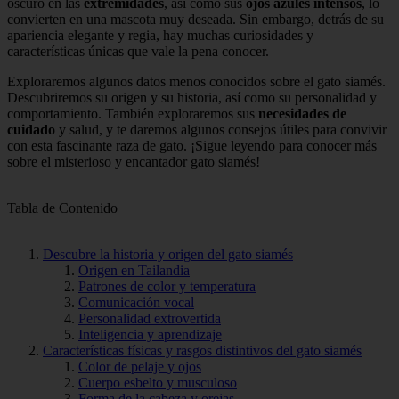
oscuro en las
extremidades
, así como sus
ojos azules intensos
, lo
convierten en una mascota muy deseada. Sin embargo, detrás de su
apariencia elegante y regia, hay muchas curiosidades y
características únicas que vale la pena conocer.
Exploraremos algunos datos menos conocidos sobre el gato siamés.
Descubriremos su origen y su historia, así como su personalidad y
comportamiento. También exploraremos sus
necesidades de
cuidado
y salud, y te daremos algunos consejos útiles para convivir
con esta fascinante raza de gato. ¡Sigue leyendo para conocer más
sobre el misterioso y encantador gato siamés!
Tabla de Contenido
Descubre la historia y origen del gato siamés
Origen en Tailandia
Patrones de color y temperatura
Comunicación vocal
Personalidad extrovertida
Inteligencia y aprendizaje
Características físicas y rasgos distintivos del gato siamés
Color de pelaje y ojos
Cuerpo esbelto y musculoso
Forma de la cabeza y orejas