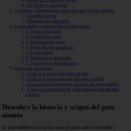
Voz fuerte y expresiva
Cuidados y alimentación adecuada para el gato siamés
Cuidados diarios
Alimentación adecuada
Curiosidades y mitos sobre el gato siamés
1. Origen ancestral
2. Cambio de color
3. Personalidad vocal
4. Relación con los perros
5. Longevidad
6. Inteligencia destacada
7. Vínculo con los humanos
Preguntas frecuentes
¿Cuál es el origen del gato siamés?
¿Cuál es el temperamento del gato siamés?
¿Qué cuidados especiales necesita un gato siamés?
¿Cuál es la esperanza de vida promedio de un gato
siamés?
Descubre la historia y origen del gato
siamés
El gato siamés es una de las razas de gatos más reconocidas y