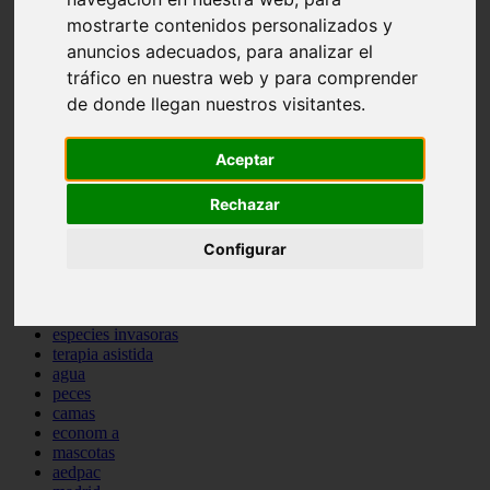
comportamiento
mostrarte contenidos personalizados y
protagonistas
anuncios adecuados, para analizar el
reptiles
tráfico en nuestra web y para comprender
abandono
adopci n
de donde llegan nuestros visitantes.
ferias
higiene
snacks
Aceptar
acuario
iberzoo propet
Rechazar
comercios
estanques
Configurar
viajar
conejos
cr a
navidad
especies invasoras
terapia asistida
agua
peces
camas
econom a
mascotas
aedpac