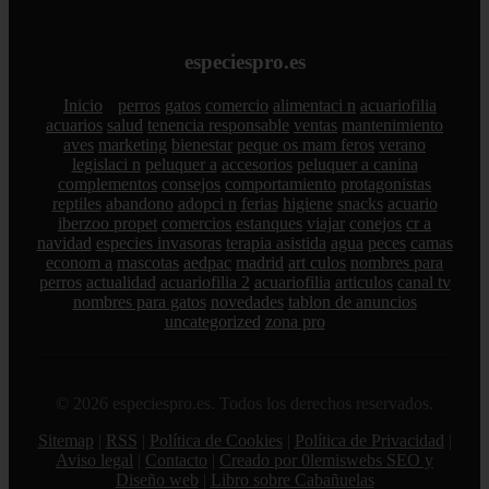
especiespro.es
Inicio
perros
gatos
comercio
alimentaci n
acuariofilia
acuarios
salud
tenencia responsable
ventas
mantenimiento
aves
marketing
bienestar
peque os mam feros
verano
legislaci n
peluquer a
accesorios
peluquer a canina
complementos
consejos
comportamiento
protagonistas
reptiles
abandono
adopci n
ferias
higiene
snacks
acuario
iberzoo propet
comercios
estanques
viajar
conejos
cr a
navidad
especies invasoras
terapia asistida
agua
peces
camas
econom a
mascotas
aedpac
madrid
art culos
nombres para
perros
actualidad
acuariofilia 2
acuariofilia
articulos
canal tv
nombres para gatos
novedades
tablon de anuncios
uncategorized
zona pro
© 2026 especiespro.es. Todos los derechos reservados.
Sitemap
|
RSS
|
Política de Cookies
|
Política de Privacidad
|
Aviso legal
|
Contacto
|
Creado por 0lemiswebs SEO y
Diseño web
|
Libro sobre Cabañuelas