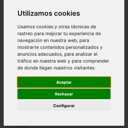
comportamiento
protagonistas
Utilizamos cookies
reptiles
abandono
adopci n
Usamos cookies y otras técnicas de
ferias
rastreo para mejorar tu experiencia de
higiene
navegación en nuestra web, para
snacks
acuario
mostrarte contenidos personalizados y
iberzoo propet
anuncios adecuados, para analizar el
comercios
tráfico en nuestra web y para comprender
estanques
viajar
de donde llegan nuestros visitantes.
conejos
cr a
Aceptar
navidad
especies invasoras
terapia asistida
Rechazar
agua
peces
Configurar
camas
econom a
mascotas
aedpac