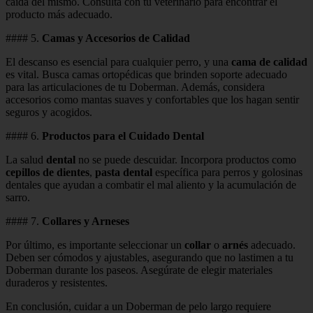
caída del mismo. Consulta con tu veterinario para encontrar el
producto más adecuado.
#### 5.
Camas y Accesorios de Calidad
El descanso es esencial para cualquier perro, y una
cama de calidad
es vital. Busca camas ortopédicas que brinden soporte adecuado
para las articulaciones de tu Doberman. Además, considera
accesorios como mantas suaves y confortables que los hagan sentir
seguros y acogidos.
#### 6.
Productos para el Cuidado Dental
La salud
dental
no se puede descuidar. Incorpora productos como
cepillos de dientes
,
pasta dental
específica para perros y golosinas
dentales que ayudan a combatir el mal aliento y la acumulación de
sarro.
#### 7.
Collares y Arneses
Por último, es importante seleccionar un
collar
o
arnés
adecuado.
Deben ser cómodos y ajustables, asegurando que no lastimen a tu
Doberman durante los paseos. Asegúrate de elegir materiales
duraderos y resistentes.
En conclusión, cuidar a un Doberman de pelo largo requiere