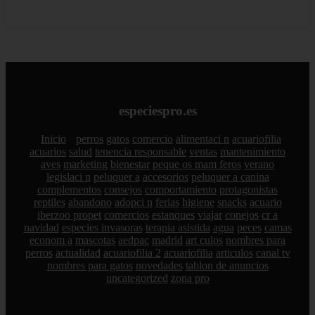
especiespro.es
Inicio
perros
gatos
comercio
alimentaci n
acuariofilia
acuarios
salud
tenencia responsable
ventas
mantenimiento
aves
marketing
bienestar
peque os mam feros
verano
legislaci n
peluquer a
accesorios
peluquer a canina
complementos
consejos
comportamiento
protagonistas
reptiles
abandono
adopci n
ferias
higiene
snacks
acuario
iberzoo propet
comercios
estanques
viajar
conejos
cr a
navidad
especies invasoras
terapia asistida
agua
peces
camas
econom a
mascotas
aedpac
madrid
art culos
nombres para
perros
actualidad
acuariofilia 2
acuariofilia
articulos
canal tv
nombres para gatos
novedades
tablon de anuncios
uncategorized
zona pro