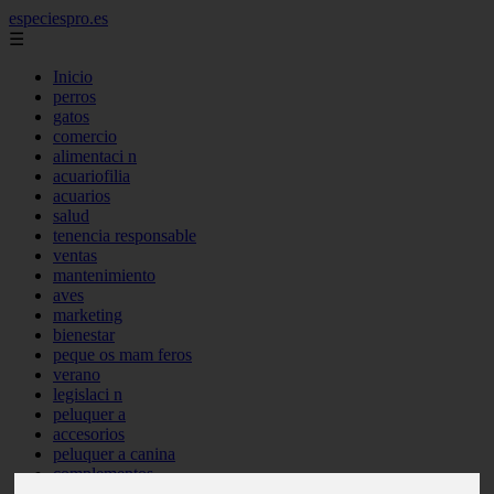
especiespro.es
☰
Inicio
perros
gatos
comercio
alimentaci n
acuariofilia
acuarios
salud
tenencia responsable
ventas
mantenimiento
aves
marketing
bienestar
peque os mam feros
verano
legislaci n
peluquer a
accesorios
peluquer a canina
complementos
consejos