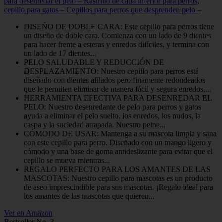
para desenredar el pelo – Rastrillo de capa inferior para perros,
cepillo para gatos – Cepillos para perros que desprenden pelo –
DISEÑO DE DOBLE CARA: Este cepillo para perros tiene
un diseño de doble cara. Comienza con un lado de 9 dientes
para hacer frente a esteras y enredos difíciles, y termina con
un lado de 17 dientes...
PELO SALUDABLE Y REDUCCIÓN DE
DESPLAZAMIENTO: Nuestro cepillo para perros está
diseñado con dientes afilados pero finamente redondeados
que le permiten eliminar de manera fácil y segura enredos,...
HERRAMIENTA EFECTIVA PARA DESENREDAR EL
PELO: Nuestro desenredante de pelo para perros y gatos
ayuda a eliminar el pelo suelto, los enredos, los nudos, la
caspa y la suciedad atrapada. Nuestro peine...
CÓMODO DE USAR: Mantenga a su mascota limpia y sana
con este cepillo para perro. Diseñado con un mango ligero y
cómodo y una base de goma antideslizante para evitar que el
cepillo se mueva mientras...
REGALO PERFECTO PARA LOS AMANTES DE LAS
MASCOTAS: Nuestro cepillo para mascotas es un producto
de aseo imprescindible para sus mascotas. ¡Regalo ideal para
los amantes de las mascotas que quieren...
Ver en Amazon
Bestseller No. 3