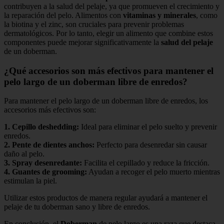
contribuyen a la salud del pelaje, ya que promueven el crecimiento y
la reparación del pelo. Alimentos con
vitaminas y minerales
, como
la biotina y el zinc, son cruciales para prevenir problemas
dermatológicos. Por lo tanto, elegir un alimento que combine estos
componentes puede mejorar significativamente la
salud del pelaje
de un doberman.
¿Qué accesorios son más efectivos para mantener el
pelo largo de un doberman libre de enredos?
Para mantener el pelo largo de un doberman libre de enredos, los
accesorios más efectivos son:
1.
Cepillo deshedding
:
Ideal para eliminar el pelo suelto y prevenir
enredos.
2.
Pente de dientes anchos
:
Perfecto para desenredar sin causar
daño al pelo.
3.
Spray desenredante
:
Facilita el cepillado y reduce la fricción.
4.
Guantes de grooming
:
Ayudan a recoger el pelo muerto mientras
estimulan la piel.
Utilizar estos productos de manera regular ayudará a mantener el
pelaje de tu doberman sano y libre de enredos.
En conclusión, el
Doberman
de pelo largo es una raza que destaca