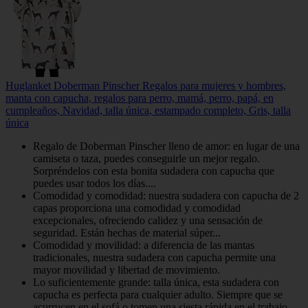
Huglanket Doberman Pinscher Regalos para mujeres y hombres,
manta con capucha, regalos para perro, mamá, perro, papá, en
cumpleaños, Navidad, talla única, estampado completo, Gris, talla
única
Regalo de Doberman Pinscher lleno de amor: en lugar de una
camiseta o taza, puedes conseguirle un mejor regalo.
Sorpréndelos con esta bonita sudadera con capucha que
puedes usar todos los días....
Comodidad y comodidad: nuestra sudadera con capucha de 2
capas proporciona una comodidad y comodidad
excepcionales, ofreciendo calidez y una sensación de
seguridad. Están hechas de material súper...
Comodidad y movilidad: a diferencia de las mantas
tradicionales, nuestra sudadera con capucha permite una
mayor movilidad y libertad de movimiento.
Lo suficientemente grande: talla única, esta sudadera con
capucha es perfecta para cualquier adulto. Siempre que se
acurrucen en el sofá o tomen una siesta rápida en el trabajo,