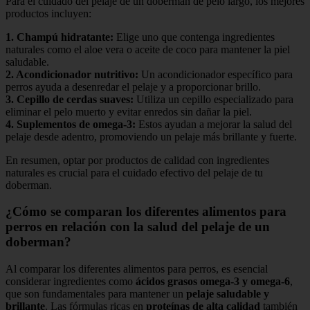
Para el cuidado del pelaje de un doberman de pelo largo, los mejores
productos incluyen:
1.
Champú hidratante
:
Elige uno que contenga ingredientes
naturales como el aloe vera o aceite de coco para mantener la piel
saludable.
2.
Acondicionador nutritivo
:
Un acondicionador específico para
perros ayuda a desenredar el pelaje y a proporcionar brillo.
3.
Cepillo de cerdas suaves
:
Utiliza un cepillo especializado para
eliminar el pelo muerto y evitar enredos sin dañar la piel.
4.
Suplementos de omega-3
:
Estos ayudan a mejorar la salud del
pelaje desde adentro, promoviendo un pelaje más brillante y fuerte.
En resumen, optar por productos de calidad con ingredientes
naturales es crucial para el cuidado efectivo del pelaje de tu
doberman.
¿Cómo se comparan los diferentes alimentos para
perros en relación con la salud del pelaje de un
doberman?
Al comparar los diferentes alimentos para perros, es esencial
considerar ingredientes como
ácidos grasos omega-3 y omega-6
,
que son fundamentales para mantener un
pelaje saludable y
brillante
. Las fórmulas ricas en
proteínas de alta calidad
también