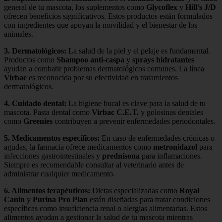
general de tu mascota, los suplementos como
Glycoflex
y
Hill’s J/D
ofrecen beneficios significativos. Estos productos están formulados
con ingredientes que apoyan la movilidad y el bienestar de los
animales.
3.
Dermatológicos
:
La salud de la piel y el pelaje es fundamental.
Productos como
Shampoo anti-caspa
y
sprays hidratantes
ayudan a combatir problemas dermatológicos comunes. La línea
Virbac
es reconocida por su efectividad en tratamientos
dermatológicos.
4.
Cuidado dental
:
La higiene bucal es clave para la salud de tu
mascota. Pasta dental como
Virbac C.E.T.
y golosinas dentales
como
Greenies
contribuyen a prevenir enfermedades periodontales.
5.
Medicamentos específicos
:
En caso de enfermedades crónicas o
agudas, la farmacia ofrece medicamentos como
metronidazol
para
infecciones gastrointestinales y
prednisona
para inflamaciones.
Siempre es recomendable consultar al veterinario antes de
administrar cualquier medicamento.
6.
Alimentos terapéuticos
:
Dietas especializadas como
Royal
Canin
y
Purina Pro Plan
están diseñadas para tratar condiciones
específicas como insuficiencia renal o alergias alimentarias. Estos
alimentos ayudan a gestionar la salud de tu mascota mientras