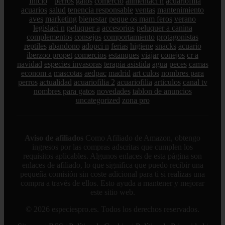
Inicio
perros
gatos
comercio
alimentaci n
acuariofilia
acuarios
salud
tenencia responsable
ventas
mantenimiento
aves
marketing
bienestar
peque os mam feros
verano
legislaci n
peluquer a
accesorios
peluquer a canina
complementos
consejos
comportamiento
protagonistas
reptiles
abandono
adopci n
ferias
higiene
snacks
acuario
iberzoo propet
comercios
estanques
viajar
conejos
cr a
navidad
especies invasoras
terapia asistida
agua
peces
camas
econom a
mascotas
aedpac
madrid
art culos
nombres para
perros
actualidad
acuariofilia 2
acuariofilia
articulos
canal tv
nombres para gatos
novedades
tablon de anuncios
uncategorized
zona pro
Aviso de afiliados
Como Afiliado de Amazon, obtengo
ingresos por las compras adscritas que cumplen los
requisitos aplicables. Algunos enlaces de esta página son
enlaces de afiliado, lo que significa que puedo recibir una
pequeña comisión sin coste adicional para ti si realizas una
compra a través de ellos. Esto ayuda a mantener y mejorar
este sitio web.
© 2026 especiespro.es. Todos los derechos reservados.