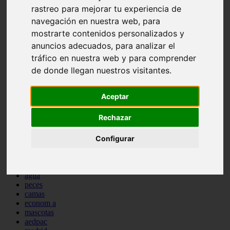
rastreo para mejorar tu experiencia de
comportamiento
protagonistas
navegación en nuestra web, para
reptiles
mostrarte contenidos personalizados y
abandono
anuncios adecuados, para analizar el
adopci n
ferias
tráfico en nuestra web y para comprender
higiene
de donde llegan nuestros visitantes.
snacks
acuario
iberzoo propet
Aceptar
comercios
estanques
Rechazar
viajar
conejos
Configurar
cr a
navidad
especies invasoras
terapia asistida
agua
peces
camas
econom a
mascotas
aedpac