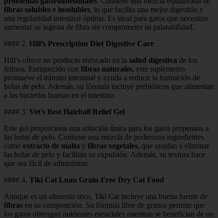
problemas gastrointestinales
. Contiene una mezcla equilibrada de
fibras solubles e insolubles
, lo que facilita una mejor digestión y
una regularidad intestinal óptima. Es ideal para gatos que necesitan
aumentar su ingesta de fibra sin comprometer su palatabilidad.
#### 2.
Hill’s Prescription Diet Digestive Care
Hill’s ofrece un producto enfocado en la
salud digestiva
de los
felinos. Enriquecido con
fibras naturales
, este suplemento
promueve el tránsito intestinal y ayuda a reducir la formación de
bolas de pelo. Además, su fórmula incluye prebióticos que alimentan
a las bacterias buenas en el intestino.
#### 3.
Vet’s Best Hairball Relief Gel
Este gel proporciona una solución única para los gatos propensos a
las bolas de pelo. Contiene una mezcla de poderosos ingredientes
como
extracto de malta
y
fibras vegetales
, que ayudan a eliminar
las bolas de pelo y facilitan su expulsión. Además, su textura hace
que sea fácil de administrar.
#### 4.
Tiki Cat Luau Grain-Free Dry Cat Food
Aunque es un alimento seco, Tiki Cat incluye una buena fuente de
fibras
en su composición. Su fórmula libre de granos permite que
los gatos obtengan nutrientes esenciales mientras se benefician de un