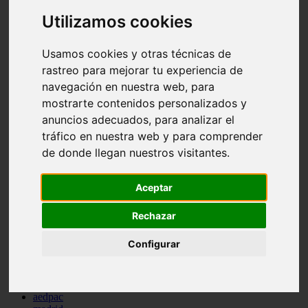
comportamiento
Utilizamos cookies
protagonistas
reptiles
abandono
Usamos cookies y otras técnicas de
adopci n
rastreo para mejorar tu experiencia de
ferias
navegación en nuestra web, para
higiene
snacks
mostrarte contenidos personalizados y
acuario
anuncios adecuados, para analizar el
iberzoo propet
tráfico en nuestra web y para comprender
comercios
estanques
de donde llegan nuestros visitantes.
viajar
conejos
cr a
Aceptar
navidad
especies invasoras
Rechazar
terapia asistida
agua
Configurar
peces
camas
econom a
mascotas
aedpac