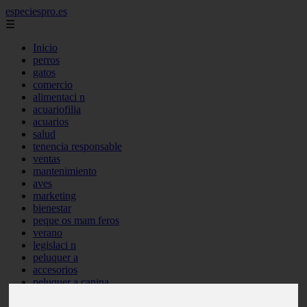
especiespro.es
☰
Inicio
perros
gatos
comercio
alimentaci n
acuariofilia
acuarios
salud
tenencia responsable
ventas
mantenimiento
aves
marketing
bienestar
peque os mam feros
verano
legislaci n
peluquer a
accesorios
peluquer a canina
complementos
consejos