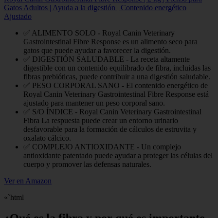
Gatos Adultos | Ayuda a la digestión | Contenido energético
Ajustado
✅ ALIMENTO SOLO - Royal Canin Veterinary
Gastrointestinal Fibre Response es un alimento seco para
gatos que puede ayudar a favorecer la digestión.
✅ DIGESTIÓN SALUDABLE - La receta altamente
digestible con un contenido equilibrado de fibra, incluidas las
fibras prebióticas, puede contribuir a una digestión saludable.
✅ PESO CORPORAL SANO - El contenido energético de
Royal Canin Veterinary Gastrointestinal Fibre Response está
ajustado para mantener un peso corporal sano.
✅ S/O ÍNDICE - Royal Canin Veterinary Gastrointestinal
Fibra La respuesta puede crear un entorno urinario
desfavorable para la formación de cálculos de estruvita y
oxalato cálcico.
✅ COMPLEJO ANTIOXIDANTE - Un complejo
antioxidante patentado puede ayudar a proteger las células del
cuerpo y promover las defensas naturales.
Ver en Amazon
«`html
¿Qué es la fibra y por qué es importante