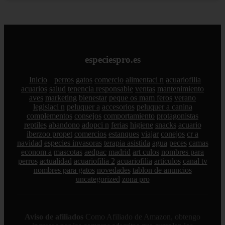
especiespro.es
Inicio
perros
gatos
comercio
alimentaci n
acuariofilia
acuarios
salud
tenencia responsable
ventas
mantenimiento
aves
marketing
bienestar
peque os mam feros
verano
legislaci n
peluquer a
accesorios
peluquer a canina
complementos
consejos
comportamiento
protagonistas
reptiles
abandono
adopci n
ferias
higiene
snacks
acuario
iberzoo propet
comercios
estanques
viajar
conejos
cr a
navidad
especies invasoras
terapia asistida
agua
peces
camas
econom a
mascotas
aedpac
madrid
art culos
nombres para
perros
actualidad
acuariofilia 2
acuariofilia
articulos
canal tv
nombres para gatos
novedades
tablon de anuncios
uncategorized
zona pro
Aviso de afiliados
Como Afiliado de Amazon, obtengo