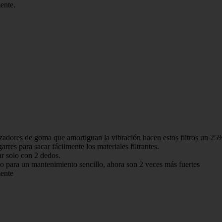
ente.
dores de goma que amortiguan la vibración hacen estos filtros un 25% 
res para sacar fácilmente los materiales filtrantes.
r solo con 2 dedos.
ara un mantenimiento sencillo, ahora son 2 veces más fuertes
ente