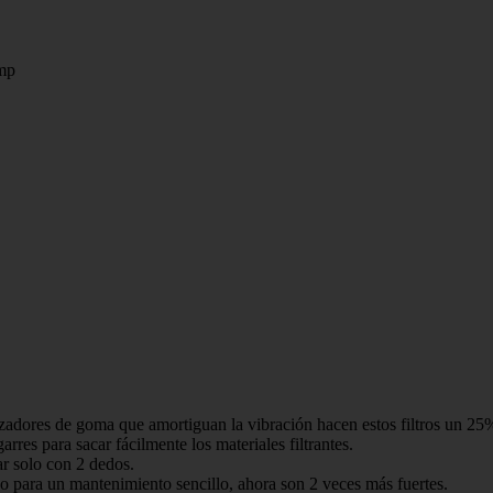
ump
dores de goma que amortiguan la vibración hacen estos filtros un 25% 
res para sacar fácilmente los materiales filtrantes.
r solo con 2 dedos.
ara un mantenimiento sencillo, ahora son 2 veces más fuertes.