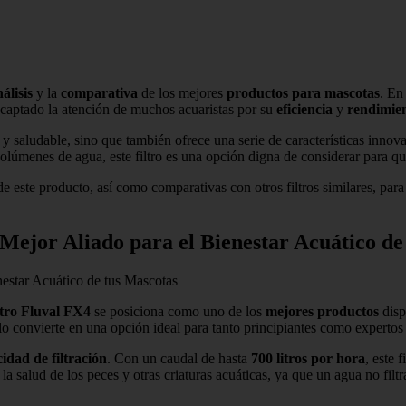
álisis
y la
comparativa
de los mejores
productos para mascotas
. En
a captado la atención de muchos acuaristas por su
eficiencia
y
rendimie
y saludable, sino que también ofrece una serie de características innova
volúmenes de agua, este filtro es una opción digna de considerar para q
e este producto, así como comparativas con otros filtros similares, pa
 Mejor Aliado para el Bienestar Acuático de
nestar Acuático de tus Mascotas
ltro Fluval FX4
se posiciona como uno de los
mejores productos
disp
 lo convierte en una opción ideal para tanto principiantes como expertos 
idad de filtración
. Con un caudal de hasta
700 litros por hora
, este 
la salud de los peces y otras criaturas acuáticas, ya que un agua no fi