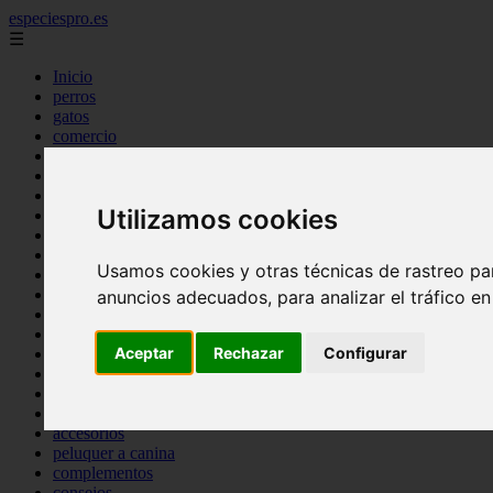
especiespro.es
☰
Inicio
perros
gatos
comercio
alimentaci n
acuariofilia
acuarios
Utilizamos cookies
salud
tenencia responsable
ventas
Usamos cookies y otras técnicas de rastreo pa
mantenimiento
aves
anuncios adecuados, para analizar el tráfico e
marketing
bienestar
Aceptar
Rechazar
Configurar
peque os mam feros
verano
legislaci n
peluquer a
accesorios
peluquer a canina
complementos
consejos