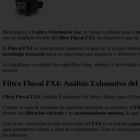
Bienvenidos a
Centro Veterinario Sur
, tu fuente confiable para el
an
con un detallado estudio del
filtro Fluval FX4
, un dispositivo que h
El
Fluval FX4
no solo promete mantener el agua de tu acuario limpia 
tecnología avanzada
hasta su capacidad para adaptarse a diferentes 
Acompáñanos a explorar las especificaciones, ventajas y desventajas d
acuario.
Filtro Fluval FX4: Análisis Exhaustivo del
Filtro Fluval FX4
: Análisis Exhaustivo del Mejor Aliado para el Bie
Cuando se trata de mantener un ambiente saludable en acuarios, el
Fi
ofrecer una
filtración eficiente
y un
mantenimiento mínimo
, lo que
Una de las características más destacadas del
FX4
es su potente
capac
agua permanezca limpia y libre de contaminantes. Esto es crucial para 
las mascotas.