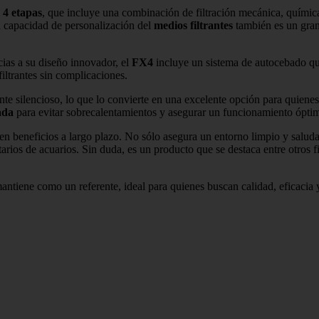
n 4 etapas
, que incluye una combinación de filtración mecánica, química 
a capacidad de personalización del
medios filtrantes
también es un gran 
cias a su diseño innovador, el
FX4
incluye un sistema de autocebado qu
filtrantes sin complicaciones.
e silencioso, lo que lo convierte en una excelente opción para quienes
ada
para evitar sobrecalentamientos y asegurar un funcionamiento ópti
en beneficios a largo plazo. No sólo asegura un entorno limpio y salud
rios de acuarios. Sin duda, es un producto que se destaca entre otros fi
antiene como un referente, ideal para quienes buscan calidad, eficacia 