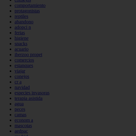
comportamiento
protagonistas
reptiles
abandono
adopci n
ferias
higiene
snacks
acuario
iberzoo propet
comercios
estanques
viajar
conejos
cr a
navidad
especies invasoras
terapia asistida
agua
peces
camas
econom a
mascotas
aedpac