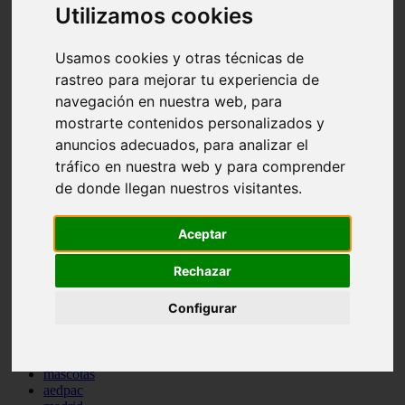
Utilizamos cookies
comportamiento
protagonistas
reptiles
Usamos cookies y otras técnicas de
abandono
rastreo para mejorar tu experiencia de
adopci n
ferias
navegación en nuestra web, para
higiene
mostrarte contenidos personalizados y
snacks
anuncios adecuados, para analizar el
acuario
iberzoo propet
tráfico en nuestra web y para comprender
comercios
de donde llegan nuestros visitantes.
estanques
viajar
conejos
Aceptar
cr a
navidad
Rechazar
especies invasoras
terapia asistida
Configurar
agua
peces
camas
econom a
mascotas
aedpac