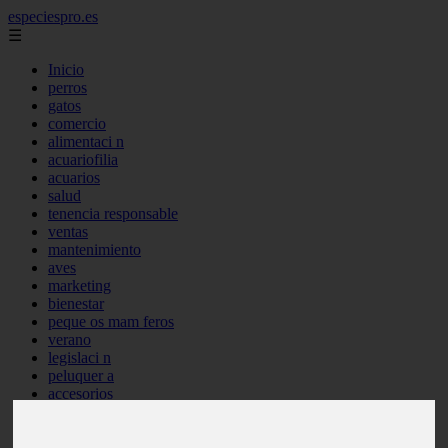
especiespro.es
☰
Inicio
perros
gatos
comercio
alimentaci n
acuariofilia
acuarios
salud
tenencia responsable
ventas
mantenimiento
aves
marketing
bienestar
peque os mam feros
verano
legislaci n
peluquer a
accesorios
peluquer a canina
complementos
consejos