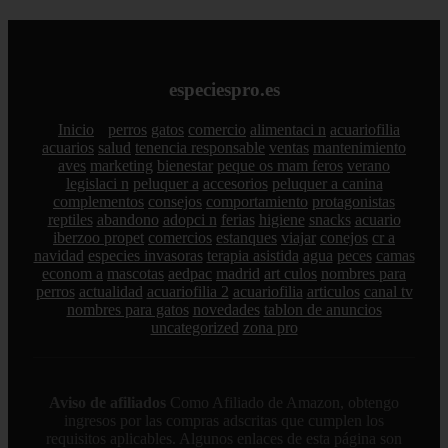
especiespro.es
Inicio
perros
gatos
comercio
alimentaci n
acuariofilia
acuarios
salud
tenencia responsable
ventas
mantenimiento
aves
marketing
bienestar
peque os mam feros
verano
legislaci n
peluquer a
accesorios
peluquer a canina
complementos
consejos
comportamiento
protagonistas
reptiles
abandono
adopci n
ferias
higiene
snacks
acuario
iberzoo propet
comercios
estanques
viajar
conejos
cr a
navidad
especies invasoras
terapia asistida
agua
peces
camas
econom a
mascotas
aedpac
madrid
art culos
nombres para
perros
actualidad
acuariofilia 2
acuariofilia
articulos
canal tv
nombres para gatos
novedades
tablon de anuncios
uncategorized
zona pro
Aviso de afiliados
Como Afiliado de Amazon, obtengo
ingresos por las compras adscritas que cumplen los
requisitos aplicables. Algunos enlaces de esta página son