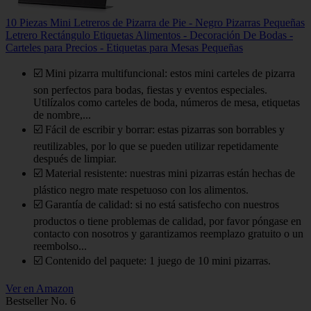
10 Piezas Mini Letreros de Pizarra de Pie - Negro Pizarras Pequeñas
Letrero Rectángulo Etiquetas Alimentos - Decoración De Bodas -
Carteles para Precios - Etiquetas para Mesas Pequeñas
☑️ Mini pizarra multifuncional: estos mini carteles de pizarra
son perfectos para bodas, fiestas y eventos especiales.
Utilízalos como carteles de boda, números de mesa, etiquetas
de nombre,...
☑️ Fácil de escribir y borrar: estas pizarras son borrables y
reutilizables, por lo que se pueden utilizar repetidamente
después de limpiar.
☑️ Material resistente: nuestras mini pizarras están hechas de
plástico negro mate respetuoso con los alimentos.
☑️ Garantía de calidad: si no está satisfecho con nuestros
productos o tiene problemas de calidad, por favor póngase en
contacto con nosotros y garantizamos reemplazo gratuito o un
reembolso...
☑️ Contenido del paquete: 1 juego de 10 mini pizarras.
Ver en Amazon
Bestseller No. 6