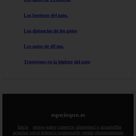
Los bostezos del gato.
Las distancias de los gatos
Los gatos de dEmo.
Trastornos en la higiene del gato
especiespro.es
Inicio
perros
gatos
comercio
alimentaci n
acuariofilia
acuarios
salud
tenencia responsable
ventas
mantenimiento