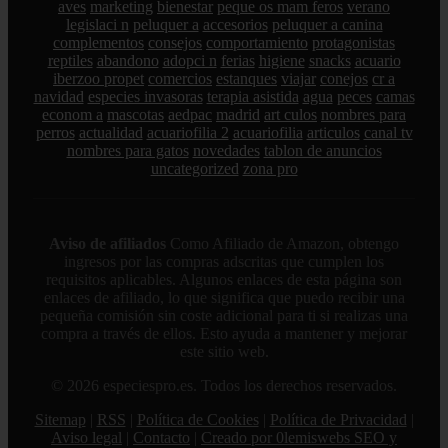
aves
marketing
bienestar
peque os mam feros
verano
legislaci n
peluquer a
accesorios
peluquer a canina
complementos
consejos
comportamiento
protagonistas
reptiles
abandono
adopci n
ferias
higiene
snacks
acuario
iberzoo propet
comercios
estanques
viajar
conejos
cr a
navidad
especies invasoras
terapia asistida
agua
peces
camas
econom a
mascotas
aedpac
madrid
art culos
nombres para
perros
actualidad
acuariofilia 2
acuariofilia
articulos
canal tv
nombres para gatos
novedades
tablon de anuncios
uncategorized
zona pro
Aviso de afiliados
Como Afiliado de Amazon, obtengo
ingresos por las compras adscritas que cumplen los
requisitos aplicables. Algunos enlaces de esta página son
enlaces de afiliado, lo que significa que puedo recibir una
pequeña comisión sin coste adicional para ti si realizas una
compra a través de ellos. Esto ayuda a mantener y mejorar
este sitio web.
© 2026 especiespro.es. Todos los derechos reservados.
Sitemap
|
RSS
|
Política de Cookies
|
Política de Privacidad
|
Aviso legal
|
Contacto
|
Creado por 0lemiswebs SEO y