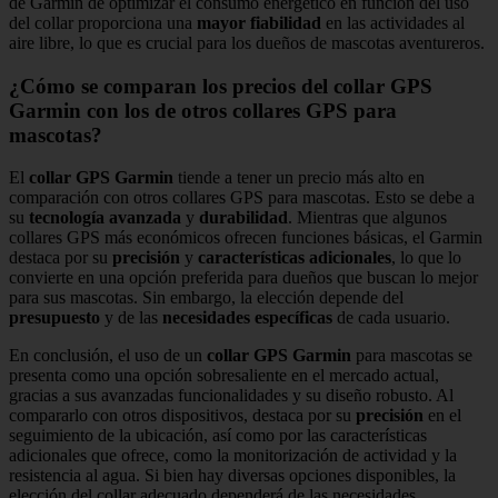
de Garmin de optimizar el consumo energético en función del uso
del collar proporciona una
mayor fiabilidad
en las actividades al
aire libre, lo que es crucial para los dueños de mascotas aventureros.
¿Cómo se comparan los precios del collar GPS
Garmin con los de otros collares GPS para
mascotas?
El
collar GPS Garmin
tiende a tener un precio más alto en
comparación con otros collares GPS para mascotas. Esto se debe a
su
tecnología avanzada
y
durabilidad
. Mientras que algunos
collares GPS más económicos ofrecen funciones básicas, el Garmin
destaca por su
precisión
y
características adicionales
, lo que lo
convierte en una opción preferida para dueños que buscan lo mejor
para sus mascotas. Sin embargo, la elección depende del
presupuesto
y de las
necesidades específicas
de cada usuario.
En conclusión, el uso de un
collar GPS Garmin
para mascotas se
presenta como una opción sobresaliente en el mercado actual,
gracias a sus avanzadas funcionalidades y su diseño robusto. Al
compararlo con otros dispositivos, destaca por su
precisión
en el
seguimiento de la ubicación, así como por las características
adicionales que ofrece, como la monitorización de actividad y la
resistencia al agua. Si bien hay diversas opciones disponibles, la
elección del collar adecuado dependerá de las necesidades