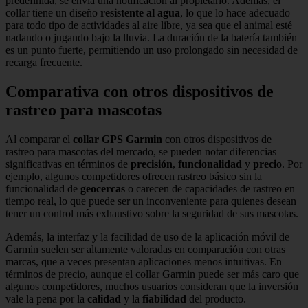
predefinida, se envía una notificación al propietario. Además, el
collar tiene un diseño
resistente al agua
, lo que lo hace adecuado
para todo tipo de actividades al aire libre, ya sea que el animal esté
nadando o jugando bajo la lluvia. La duración de la batería también
es un punto fuerte, permitiendo un uso prolongado sin necesidad de
recarga frecuente.
Comparativa con otros dispositivos de
rastreo para mascotas
Al comparar el
collar GPS Garmin
con otros dispositivos de
rastreo para mascotas del mercado, se pueden notar diferencias
significativas en términos de
precisión
,
funcionalidad
y
precio
. Por
ejemplo, algunos competidores ofrecen rastreo básico sin la
funcionalidad de
geocercas
o carecen de capacidades de rastreo en
tiempo real, lo que puede ser un inconveniente para quienes desean
tener un control más exhaustivo sobre la seguridad de sus mascotas.
Además, la interfaz y la facilidad de uso de la aplicación móvil de
Garmin suelen ser altamente valoradas en comparación con otras
marcas, que a veces presentan aplicaciones menos intuitivas. En
términos de precio, aunque el collar Garmin puede ser más caro que
algunos competidores, muchos usuarios consideran que la inversión
vale la pena por la
calidad
y la
fiabilidad
del producto.