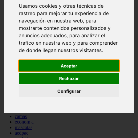
Usamos cookies y otras técnicas de
comportamiento
protagonistas
rastreo para mejorar tu experiencia de
reptiles
navegación en nuestra web, para
abandono
mostrarte contenidos personalizados y
adopci n
ferias
anuncios adecuados, para analizar el
higiene
tráfico en nuestra web y para comprender
snacks
de donde llegan nuestros visitantes.
acuario
iberzoo propet
comercios
Aceptar
estanques
viajar
conejos
Rechazar
cr a
navidad
Configurar
especies invasoras
terapia asistida
agua
peces
camas
econom a
mascotas
aedpac