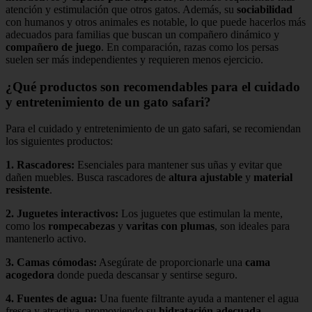
atención y estimulación que otros gatos. Además, su
sociabilidad
con humanos y otros animales es notable, lo que puede hacerlos más
adecuados para familias que buscan un compañero dinámico y
compañero de juego
. En comparación, razas como los persas
suelen ser más independientes y requieren menos ejercicio.
¿Qué productos son recomendables para el cuidado
y entretenimiento de un gato safari?
Para el cuidado y entretenimiento de un gato safari, se recomiendan
los siguientes productos:
1.
Rascadores
:
Esenciales para mantener sus uñas y evitar que
dañen muebles. Busca rascadores de
altura ajustable
y
material
resistente
.
2.
Juguetes interactivos
:
Los juguetes que estimulan la mente,
como los
rompecabezas
y
varitas con plumas
, son ideales para
mantenerlo activo.
3.
Camas cómodas
:
Asegúrate de proporcionarle una
cama
acogedora
donde pueda descansar y sentirse seguro.
4.
Fuentes de agua
:
Una fuente filtrante ayuda a mantener el agua
fresca y atractiva, promoviendo su
hidratación adecuada
.