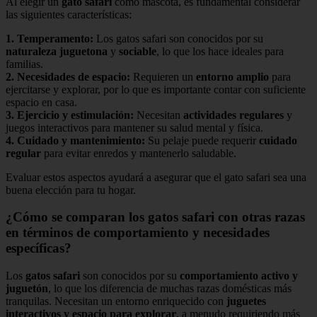
Al elegir un
gato safari
como mascota, es fundamental considerar
las siguientes características:
1.
Temperamento
:
Los gatos safari son conocidos por su
naturaleza juguetona
y
sociable
, lo que los hace ideales para
familias.
2.
Necesidades de espacio
:
Requieren un
entorno amplio
para
ejercitarse y explorar, por lo que es importante contar con suficiente
espacio en casa.
3.
Ejercicio y estimulación
:
Necesitan
actividades regulares
y
juegos interactivos para mantener su salud mental y física.
4.
Cuidado y mantenimiento
:
Su pelaje puede requerir
cuidado
regular
para evitar enredos y mantenerlo saludable.
Evaluar estos aspectos ayudará a asegurar que el gato safari sea una
buena elección para tu hogar.
¿Cómo se comparan los gatos safari con otras razas
en términos de comportamiento y necesidades
específicas?
Los
gatos safari
son conocidos por su
comportamiento activo y
juguetón
, lo que los diferencia de muchas razas domésticas más
tranquilas. Necesitan un entorno enriquecido con
juguetes
interactivos y espacio para explorar
, a menudo requiriendo más