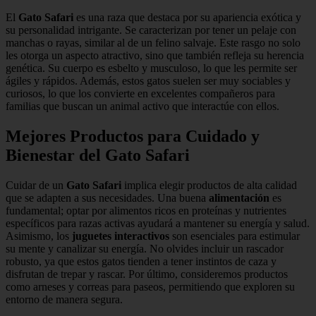
El
Gato Safari
es una raza que destaca por su apariencia exótica y
su personalidad intrigante. Se caracterizan por tener un pelaje con
manchas o rayas, similar al de un felino salvaje. Este rasgo no solo
les otorga un aspecto atractivo, sino que también refleja su herencia
genética. Su cuerpo es esbelto y musculoso, lo que les permite ser
ágiles y rápidos. Además, estos gatos suelen ser muy sociables y
curiosos, lo que los convierte en excelentes compañeros para
familias que buscan un animal activo que interactúe con ellos.
Mejores Productos para Cuidado y
Bienestar del Gato Safari
Cuidar de un
Gato Safari
implica elegir productos de alta calidad
que se adapten a sus necesidades. Una buena
alimentación
es
fundamental; optar por alimentos ricos en proteínas y nutrientes
específicos para razas activas ayudará a mantener su energía y salud.
Asimismo, los
juguetes interactivos
son esenciales para estimular
su mente y canalizar su energía. No olvides incluir un rascador
robusto, ya que estos gatos tienden a tener instintos de caza y
disfrutan de trepar y rascar. Por último, consideremos productos
como arneses y correas para paseos, permitiendo que exploren su
entorno de manera segura.