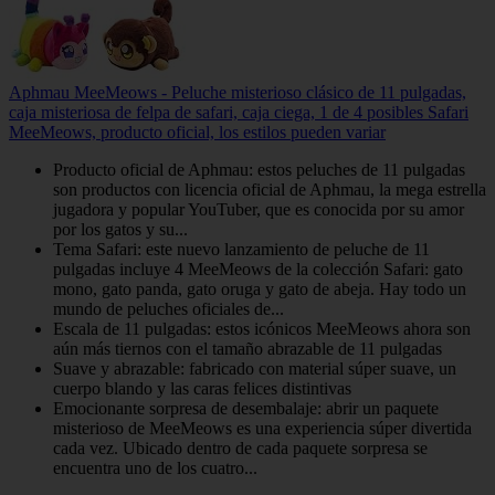
Aphmau MeeMeows - Peluche misterioso clásico de 11 pulgadas,
caja misteriosa de felpa de safari, caja ciega, 1 de 4 posibles Safari
MeeMeows, producto oficial, los estilos pueden variar
Producto oficial de Aphmau: estos peluches de 11 pulgadas
son productos con licencia oficial de Aphmau, la mega estrella
jugadora y popular YouTuber, que es conocida por su amor
por los gatos y su...
Tema Safari: este nuevo lanzamiento de peluche de 11
pulgadas incluye 4 MeeMeows de la colección Safari: gato
mono, gato panda, gato oruga y gato de abeja. Hay todo un
mundo de peluches oficiales de...
Escala de 11 pulgadas: estos icónicos MeeMeows ahora son
aún más tiernos con el tamaño abrazable de 11 pulgadas
Suave y abrazable: fabricado con material súper suave, un
cuerpo blando y las caras felices distintivas
Emocionante sorpresa de desembalaje: abrir un paquete
misterioso de MeeMeows es una experiencia súper divertida
cada vez. Ubicado dentro de cada paquete sorpresa se
encuentra uno de los cuatro...