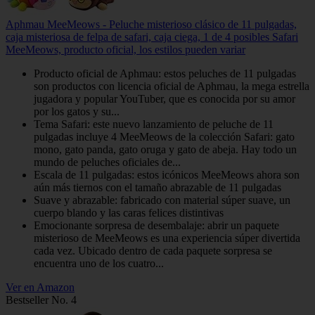
Aphmau MeeMeows - Peluche misterioso clásico de 11 pulgadas,
caja misteriosa de felpa de safari, caja ciega, 1 de 4 posibles Safari
MeeMeows, producto oficial, los estilos pueden variar
Producto oficial de Aphmau: estos peluches de 11 pulgadas
son productos con licencia oficial de Aphmau, la mega estrella
jugadora y popular YouTuber, que es conocida por su amor
por los gatos y su...
Tema Safari: este nuevo lanzamiento de peluche de 11
pulgadas incluye 4 MeeMeows de la colección Safari: gato
mono, gato panda, gato oruga y gato de abeja. Hay todo un
mundo de peluches oficiales de...
Escala de 11 pulgadas: estos icónicos MeeMeows ahora son
aún más tiernos con el tamaño abrazable de 11 pulgadas
Suave y abrazable: fabricado con material súper suave, un
cuerpo blando y las caras felices distintivas
Emocionante sorpresa de desembalaje: abrir un paquete
misterioso de MeeMeows es una experiencia súper divertida
cada vez. Ubicado dentro de cada paquete sorpresa se
encuentra uno de los cuatro...
Ver en Amazon
Bestseller No. 4