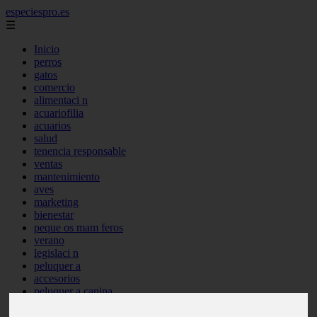
especiespro.es
☰
Inicio
perros
gatos
comercio
alimentaci n
acuariofilia
acuarios
salud
tenencia responsable
ventas
mantenimiento
aves
marketing
bienestar
peque os mam feros
verano
legislaci n
peluquer a
accesorios
peluquer a canina
complementos
consejos