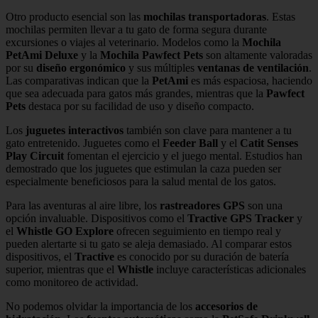
Otro producto esencial son las
mochilas transportadoras
. Estas
mochilas permiten llevar a tu gato de forma segura durante
excursiones o viajes al veterinario. Modelos como la
Mochila
PetAmi Deluxe
y la
Mochila Pawfect Pets
son altamente valoradas
por su
diseño ergonómico
y sus múltiples
ventanas de ventilación
.
Las comparativas indican que la
PetAmi
es más espaciosa, haciendo
que sea adecuada para gatos más grandes, mientras que la
Pawfect
Pets
destaca por su facilidad de uso y diseño compacto.
Los
juguetes interactivos
también son clave para mantener a tu
gato entretenido. Juguetes como el
Feeder Ball
y el
Catit Senses
Play Circuit
fomentan el ejercicio y el juego mental. Estudios han
demostrado que los juguetes que estimulan la caza pueden ser
especialmente beneficiosos para la salud mental de los gatos.
Para las aventuras al aire libre, los
rastreadores GPS
son una
opción invaluable. Dispositivos como el
Tractive GPS Tracker
y
el
Whistle GO Explore
ofrecen seguimiento en tiempo real y
pueden alertarte si tu gato se aleja demasiado. Al comparar estos
dispositivos, el
Tractive
es conocido por su duración de batería
superior, mientras que el
Whistle
incluye características adicionales
como monitoreo de actividad.
No podemos olvidar la importancia de los
accesorios de