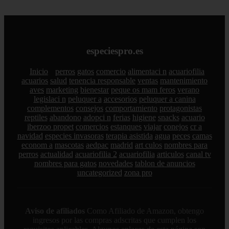
especiespro.es
Inicio
perros
gatos
comercio
alimentaci n
acuariofilia
acuarios
salud
tenencia responsable
ventas
mantenimiento
aves
marketing
bienestar
peque os mam feros
verano
legislaci n
peluquer a
accesorios
peluquer a canina
complementos
consejos
comportamiento
protagonistas
reptiles
abandono
adopci n
ferias
higiene
snacks
acuario
iberzoo propet
comercios
estanques
viajar
conejos
cr a
navidad
especies invasoras
terapia asistida
agua
peces
camas
econom a
mascotas
aedpac
madrid
art culos
nombres para
perros
actualidad
acuariofilia 2
acuariofilia
articulos
canal tv
nombres para gatos
novedades
tablon de anuncios
uncategorized
zona pro
Aviso de afiliados
Como Afiliado de Amazon, obtengo
ingresos por las compras adscritas que cumplen los