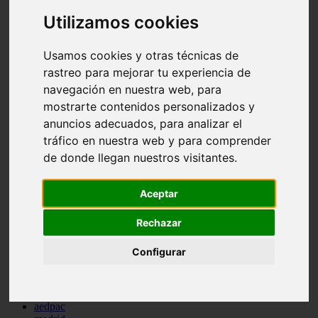
comportamiento
Utilizamos cookies
protagonistas
reptiles
abandono
Usamos cookies y otras técnicas de
adopci n
rastreo para mejorar tu experiencia de
ferias
navegación en nuestra web, para
higiene
snacks
mostrarte contenidos personalizados y
acuario
anuncios adecuados, para analizar el
iberzoo propet
tráfico en nuestra web y para comprender
comercios
estanques
de donde llegan nuestros visitantes.
viajar
conejos
cr a
Aceptar
navidad
especies invasoras
Rechazar
terapia asistida
agua
Configurar
peces
camas
econom a
mascotas
aedpac