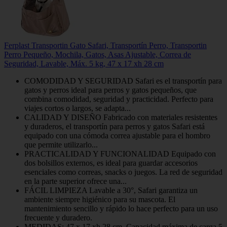
Ferplast Transportin Gato Safari, Transportín Perro, Transportin
Perro Pequeño, Mochila, Gatos, Asas Ajustable, Correa de
Seguridad, Lavable, Máx. 5 kg, 47 x 17 xh 28 cm
COMODIDAD Y SEGURIDAD Safari es el transportín para
gatos y perros ideal para perros y gatos pequeños, que
combina comodidad, seguridad y practicidad. Perfecto para
viajes cortos o largos, se adapta...
CALIDAD Y DISEÑO Fabricado con materiales resistentes
y duraderos, el transportín para perros y gatos Safari está
equipado con una cómoda correa ajustable para el hombro
que permite utilizarlo...
PRACTICALIDAD Y FUNCIONALIDAD Equipado con
dos bolsillos externos, es ideal para guardar accesorios
esenciales como correas, snacks o juegos. La red de seguridad
en la parte superior ofrece una...
FÁCIL LIMPIEZA Lavable a 30°, Safari garantiza un
ambiente siempre higiénico para su mascota. El
mantenimiento sencillo y rápido lo hace perfecto para un uso
frecuente y duradero.
MEDIDAS: 47 x 17 xh 28 cm, Capacidad máxima de carga 5