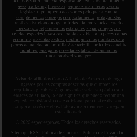
acuarios
salud
tenencia responsable
ventas
mantenimiento
aves
marketing
bienestar
peque os mam feros
verano
legislaci n
peluquer a
accesorios
peluquer a canina
complementos
consejos
comportamiento
protagonistas
reptiles
abandono
adopci n
ferias
higiene
snacks
acuario
iberzoo propet
comercios
estanques
viajar
conejos
cr a
navidad
especies invasoras
terapia asistida
agua
peces
camas
econom a
mascotas
aedpac
madrid
art culos
nombres para
perros
actualidad
acuariofilia 2
acuariofilia
articulos
canal tv
nombres para gatos
novedades
tablon de anuncios
uncategorized
zona pro
Aviso de afiliados
Como Afiliado de Amazon, obtengo
ingresos por las compras adscritas que cumplen los
requisitos aplicables. Algunos enlaces de esta página son
enlaces de afiliado, lo que significa que puedo recibir una
pequeña comisión sin coste adicional para ti si realizas una
compra a través de ellos. Esto ayuda a mantener y mejorar
este sitio web.
© 2026 especiespro.es. Todos los derechos reservados.
Sitemap
|
RSS
|
Política de Cookies
|
Política de Privacidad
|