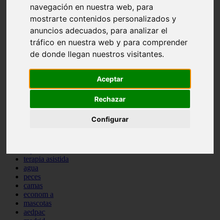
navegación en nuestra web, para
comportamiento
protagonistas
mostrarte contenidos personalizados y
reptiles
anuncios adecuados, para analizar el
abandono
tráfico en nuestra web y para comprender
adopci n
ferias
de donde llegan nuestros visitantes.
higiene
snacks
Aceptar
acuario
iberzoo propet
comercios
Rechazar
estanques
viajar
Configurar
conejos
cr a
navidad
especies invasoras
terapia asistida
agua
peces
camas
econom a
mascotas
aedpac