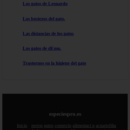
Los gatos de Leonardo
Los bostezos del gato.
Las distancias de los gatos
Los gatos de dEmo.
Trastornos en la higiene del gato
especiespro.es
Inicio
perros
gatos
comercio
alimentaci n
acuariofilia