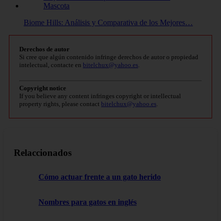
Biome Hills: Análisis y Comparativa de los Mejores…
Derechos de autor
Si cree que algún contenido infringe derechos de autor o propiedad
intelectual, contacte en
bitelchux@yahoo.es
.
Copyright notice
If you believe any content infringes copyright or intellectual
property rights, please contact
bitelchux@yahoo.es
.
Relaccionados
Cómo actuar frente a un gato herido
Nombres para gatos en inglés