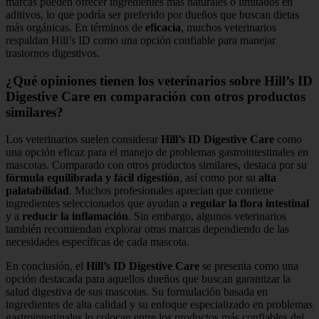
marcas pueden ofrecer ingredientes más naturales o limitados en
aditivos, lo que podría ser preferido por dueños que buscan dietas
más orgánicas. En términos de
eficacia
, muchos veterinarios
respaldan Hill’s ID como una opción confiable para manejar
trastornos digestivos.
¿Qué opiniones tienen los veterinarios sobre Hill’s ID
Digestive Care en comparación con otros productos
similares?
Los veterinarios suelen considerar
Hill’s ID Digestive Care
como
una opción eficaz para el manejo de problemas gastrointestinales en
mascotas. Comparado con otros productos similares, destaca por su
fórmula equilibrada y fácil digestión
, así como por su
alta
palatabilidad
. Muchos profesionales aprecian que contiene
ingredientes seleccionados que ayudan a
regular la flora intestinal
y a
reducir la inflamación
. Sin embargo, algunos veterinarios
también recomiendan explorar otras marcas dependiendo de las
necesidades específicas de cada mascota.
En conclusión, el
Hill’s ID Digestive Care
se presenta como una
opción destacada para aquellos dueños que buscan garantizar la
salud digestiva de sus mascotas. Su formulación basada en
ingredientes de alta calidad y su enfoque especializado en problemas
gastrointestinales lo colocan entre los productos más confiables del