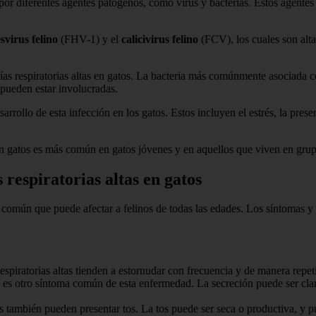
 por diferentes agentes patógenos, como virus y bacterias. Estos agentes 
svirus felino
(FHV-1) y el
calicivirus felino
(FCV), los cuales son alta
vías respiratorias altas en gatos. La bacteria más comúnmente asociada 
pueden estar involucradas.
arrollo de esta infección en los gatos. Estos incluyen el estrés, la pres
s en gatos es más común en gatos jóvenes y en aquellos que viven en gru
s respiratorias altas en gatos
d común que puede afectar a felinos de todas las edades. Los síntomas y
respiratorias altas tienden a estornudar con frecuencia y de manera repeti
es otro síntoma común de esta enfermedad. La secreción puede ser clar
tas también pueden presentar tos. La tos puede ser seca o productiva, y p