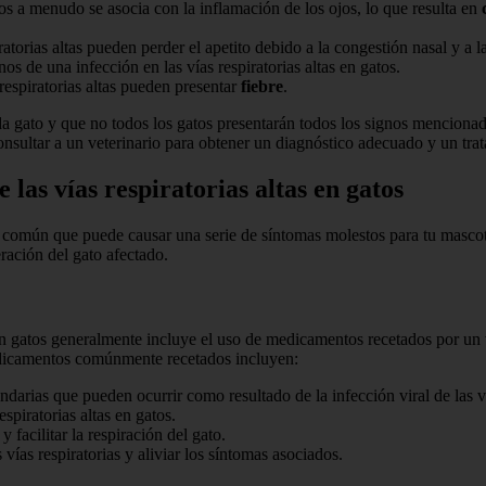
atos a menudo se asocia con la inflamación de los ojos, lo que resulta en
atorias altas pueden perder el apetito debido a la congestión nasal y a la
nos de una infección en las vías respiratorias altas en gatos.
 respiratorias altas pueden presentar
fiebre
.
da gato y que no todos los gatos presentarán todos los signos menciona
consultar a un veterinario para obtener un diagnóstico adecuado y un tr
 las vías respiratorias altas en gatos
ad común que puede causar una serie de síntomas molestos para tu masco
ración del gato afectado.
as en gatos generalmente incluye el uso de medicamentos recetados por u
edicamentos comúnmente recetados incluyen:
undarias que pueden ocurrir como resultado de la infección viral de las ví
respiratorias altas en gatos.
 y facilitar la respiración del gato.
s vías respiratorias y aliviar los síntomas asociados.