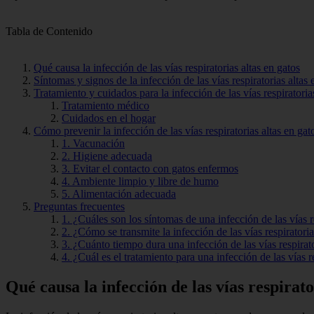
Tabla de Contenido
Qué causa la infección de las vías respiratorias altas en gatos
Síntomas y signos de la infección de las vías respiratorias altas 
Tratamiento y cuidados para la infección de las vías respiratoria
Tratamiento médico
Cuidados en el hogar
Cómo prevenir la infección de las vías respiratorias altas en gat
1. Vacunación
2. Higiene adecuada
3. Evitar el contacto con gatos enfermos
4. Ambiente limpio y libre de humo
5. Alimentación adecuada
Preguntas frecuentes
1. ¿Cuáles son los síntomas de una infección de las vías r
2. ¿Cómo se transmite la infección de las vías respiratoria
3. ¿Cuánto tiempo dura una infección de las vías respirato
4. ¿Cuál es el tratamiento para una infección de las vías r
Qué causa la infección de las vías respirato