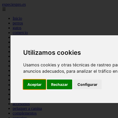
especiespro.es
☰
Inicio
perros
gatos
comercio
alimentaci n
acuariofilia
acuarios
Utilizamos cookies
salud
tenencia responsable
ventas
Usamos cookies y otras técnicas de rastreo pa
mantenimiento
aves
anuncios adecuados, para analizar el tráfico e
marketing
bienestar
Aceptar
Rechazar
Configurar
peque os mam feros
verano
legislaci n
peluquer a
accesorios
peluquer a canina
complementos
consejos