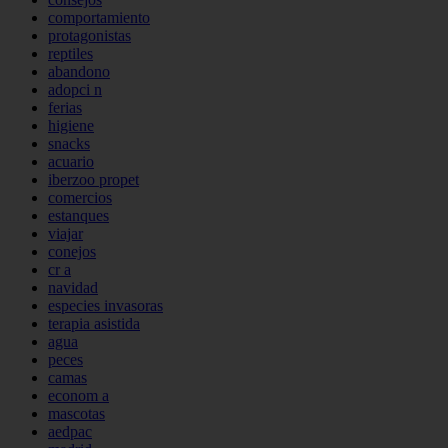
comportamiento
protagonistas
reptiles
abandono
adopci n
ferias
higiene
snacks
acuario
iberzoo propet
comercios
estanques
viajar
conejos
cr a
navidad
especies invasoras
terapia asistida
agua
peces
camas
econom a
mascotas
aedpac