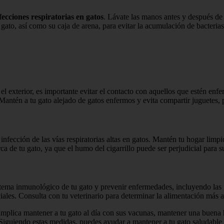
fecciones respiratorias en gatos
. Lávate las manos antes y después de 
ato, así como su caja de arena, para evitar la acumulación de bacterias
 el exterior, es importante evitar el contacto con aquellos que estén enfe
o. Mantén a tu gato alejado de gatos enfermos y evita compartir juguetes,
nfección de las vías respiratorias altas en gatos. Mantén tu hogar limp
rca de tu gato, ya que el humo del cigarrillo puede ser perjudicial para s
stema inmunológico de tu gato y prevenir enfermedades, incluyendo las 
iciales. Consulta con tu veterinario para determinar la alimentación más 
os implica mantener a tu gato al día con sus vacunas, mantener una buena
Siguiendo estas medidas, puedes ayudar a mantener a tu gato saludable