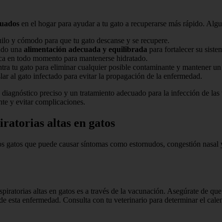
cuados
en el hogar para ayudar a tu gato a recuperarse más rápido. Al
uilo y cómodo para que tu gato descanse y se recupere.
endo una
alimentación adecuada y equilibrada
para fortalecer su sist
esca en todo momento para mantenerse hidratado.
ntra tu gato para eliminar cualquier posible contaminante y mantener un
slar al gato infectado para evitar la propagación de la enfermedad.
 diagnóstico preciso y un tratamiento adecuado para la infección de las 
te y evitar complicaciones.
iratorias altas en gatos
n los gatos que puede causar síntomas como estornudos, congestión nasa
spiratorias altas en gatos es a través de la vacunación. Asegúrate de que
as de esta enfermedad. Consulta con tu veterinario para determinar el ca