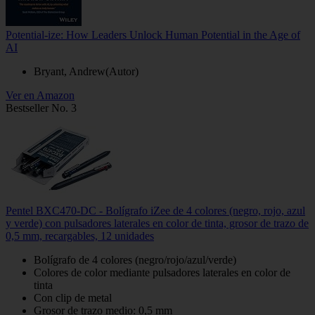
Potential-ize: How Leaders Unlock Human Potential in the Age of
AI
Bryant, Andrew(Autor)
Ver en Amazon
Bestseller No. 3
Pentel BXC470-DC - Bolígrafo iZee de 4 colores (negro, rojo, azul
y verde) con pulsadores laterales en color de tinta, grosor de trazo de
0,5 mm, recargables, 12 unidades
Bolígrafo de 4 colores (negro/rojo/azul/verde)
Colores de color mediante pulsadores laterales en color de
tinta
Con clip de metal
Grosor de trazo medio: 0,5 mm