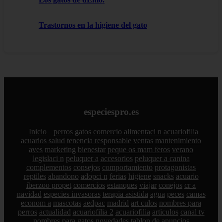
Trastornos en la higiene del gato
especiespro.es
Inicio
perros
gatos
comercio
alimentaci n
acuariofilia
acuarios
salud
tenencia responsable
ventas
mantenimiento
aves
marketing
bienestar
peque os mam feros
verano
legislaci n
peluquer a
accesorios
peluquer a canina
complementos
consejos
comportamiento
protagonistas
reptiles
abandono
adopci n
ferias
higiene
snacks
acuario
iberzoo propet
comercios
estanques
viajar
conejos
cr a
navidad
especies invasoras
terapia asistida
agua
peces
camas
econom a
mascotas
aedpac
madrid
art culos
nombres para
perros
actualidad
acuariofilia 2
acuariofilia
articulos
canal tv
nombres para gatos
novedades
tablon de anuncios