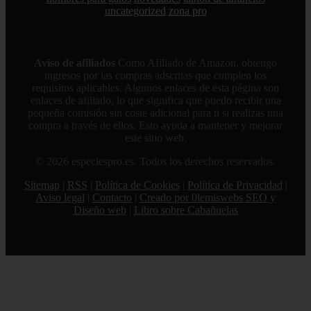
uncategorized
zona pro
Aviso de afiliados
Como Afiliado de Amazon, obtengo
ingresos por las compras adscritas que cumplen los
requisitos aplicables. Algunos enlaces de esta página son
enlaces de afiliado, lo que significa que puedo recibir una
pequeña comisión sin coste adicional para ti si realizas una
compra a través de ellos. Esto ayuda a mantener y mejorar
este sitio web.
© 2026 especiespro.es. Todos los derechos reservados.
Sitemap
|
RSS
|
Política de Cookies
|
Política de Privacidad
|
Aviso legal
|
Contacto
|
Creado por 0lemiswebs SEO y
Diseño web
|
Libro sobre Cabañuelas