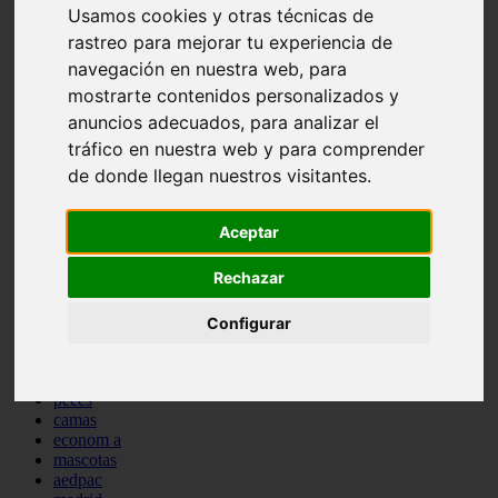
Usamos cookies y otras técnicas de
comportamiento
protagonistas
rastreo para mejorar tu experiencia de
reptiles
navegación en nuestra web, para
abandono
mostrarte contenidos personalizados y
adopci n
ferias
anuncios adecuados, para analizar el
higiene
tráfico en nuestra web y para comprender
snacks
de donde llegan nuestros visitantes.
acuario
iberzoo propet
comercios
Aceptar
estanques
viajar
Rechazar
conejos
cr a
navidad
Configurar
especies invasoras
terapia asistida
agua
peces
camas
econom a
mascotas
aedpac