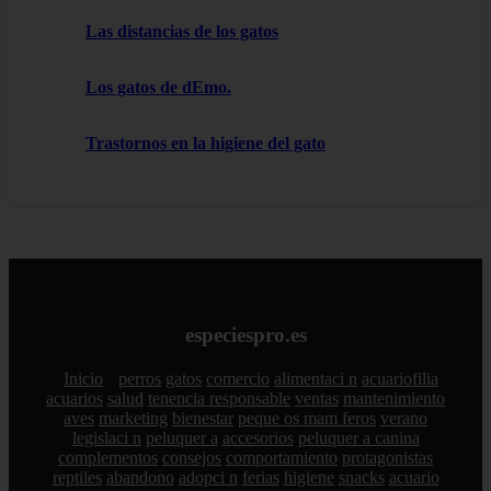
Las distancias de los gatos
Los gatos de dEmo.
Trastornos en la higiene del gato
especiespro.es
Inicio
perros
gatos
comercio
alimentaci n
acuariofilia
acuarios
salud
tenencia responsable
ventas
mantenimiento
aves
marketing
bienestar
peque os mam feros
verano
legislaci n
peluquer a
accesorios
peluquer a canina
complementos
consejos
comportamiento
protagonistas
reptiles
abandono
adopci n
ferias
higiene
snacks
acuario