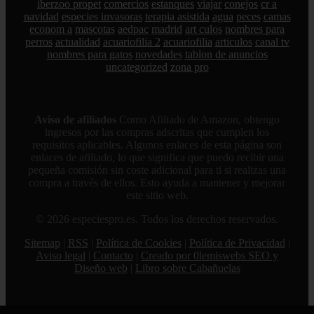
iberzoo propet
comercios
estanques
viajar
conejos
cr a
navidad
especies invasoras
terapia asistida
agua
peces
camas
econom a
mascotas
aedpac
madrid
art culos
nombres para
perros
actualidad
acuariofilia 2
acuariofilia
articulos
canal tv
nombres para gatos
novedades
tablon de anuncios
uncategorized
zona pro
Aviso de afiliados
Como Afiliado de Amazon, obtengo
ingresos por las compras adscritas que cumplen los
requisitos aplicables. Algunos enlaces de esta página son
enlaces de afiliado, lo que significa que puedo recibir una
pequeña comisión sin coste adicional para ti si realizas una
compra a través de ellos. Esto ayuda a mantener y mejorar
este sitio web.
© 2026 especiespro.es. Todos los derechos reservados.
Sitemap
|
RSS
|
Política de Cookies
|
Política de Privacidad
|
Aviso legal
|
Contacto
|
Creado por 0lemiswebs SEO y
Diseño web
|
Libro sobre Cabañuelas