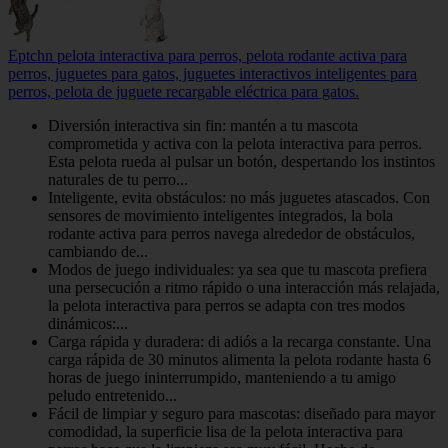
Eptchn pelota interactiva para perros, pelota rodante activa para
perros, juguetes para gatos, juguetes interactivos inteligentes para
perros, pelota de juguete recargable eléctrica para gatos.
Diversión interactiva sin fin: mantén a tu mascota
comprometida y activa con la pelota interactiva para perros.
Esta pelota rueda al pulsar un botón, despertando los instintos
naturales de tu perro...
Inteligente, evita obstáculos: no más juguetes atascados. Con
sensores de movimiento inteligentes integrados, la bola
rodante activa para perros navega alrededor de obstáculos,
cambiando de...
Modos de juego individuales: ya sea que tu mascota prefiera
una persecución a ritmo rápido o una interacción más relajada,
la pelota interactiva para perros se adapta con tres modos
dinámicos:...
Carga rápida y duradera: di adiós a la recarga constante. Una
carga rápida de 30 minutos alimenta la pelota rodante hasta 6
horas de juego ininterrumpido, manteniendo a tu amigo
peludo entretenido...
Fácil de limpiar y seguro para mascotas: diseñado para mayor
comodidad, la superficie lisa de la pelota interactiva para