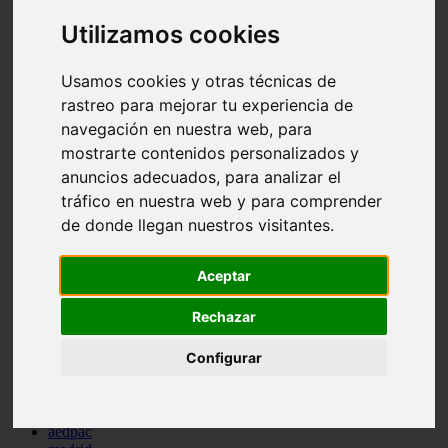
comportamiento
Utilizamos cookies
protagonistas
reptiles
abandono
Usamos cookies y otras técnicas de
adopci n
rastreo para mejorar tu experiencia de
ferias
higiene
navegación en nuestra web, para
snacks
mostrarte contenidos personalizados y
acuario
anuncios adecuados, para analizar el
iberzoo propet
comercios
tráfico en nuestra web y para comprender
estanques
de donde llegan nuestros visitantes.
viajar
conejos
cr a
Aceptar
navidad
especies invasoras
Rechazar
terapia asistida
agua
Configurar
peces
camas
econom a
mascotas
aedpac