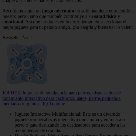
adapte a sus necesidades y características.
Recordemos que un
juego adecuado
no solo mantiene entretenido a
nuestro perro, sino que también contribuye a su
salud física
y
emocional
. Así que no dudes en invertir tiempo en seleccionar el
mejor juguete para tu peludo amigo. ¡Su alegría y bienestar lo valen!
Bestseller No. 1
JOPHEK Juguetes de inteligencia para perros, dispensador de
tratamiento interactivo para cachorros, gatos, perros pequeños,
medianos y grandes, IQ Training
Juguete Interactivo Multifuncional: Este es un divertido
juguete rompecabezas interactivo que anima y entrena a su
perro o gato deslizando los deslizadores para acceder a las
recompensas de comida...
Diseño Perfecto, Mejor Regalo Para Perros: Botón chirriante