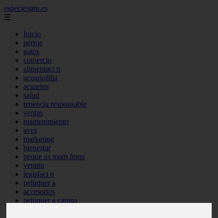
especiespro.es
☰
Inicio
perros
gatos
comercio
alimentaci n
acuariofilia
acuarios
salud
tenencia responsable
ventas
mantenimiento
aves
marketing
bienestar
peque os mam feros
verano
legislaci n
peluquer a
accesorios
peluquer a canina
complementos
consejos