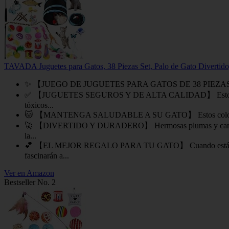
TAVADA Juguetes para Gatos, 38 Piezas Set, Palo de Gato Divertido
✨ 【JUEGO DE JUGUETES PARA GATOS DE 38 PIEZAS】 Incluye jugu
✅ 【JUGUETES SEGUROS Y DE ALTA CALIDAD】 Estos juguetes int
tóxicos...
🐱 【MANTENGA SALUDABLE A SU GATO】 Estos coloridos y Set di
🚀 【DIVERTIDO Y DURADERO】 Hermosas plumas y campanas ruidos
la...
💕 【EL MEJOR REGALO PARA TU GATO】 Cuando están ocupados,l
fascinarán a...
Ver en Amazon
Bestseller No. 2