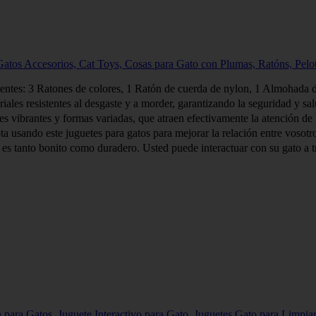
tos Accesorios, Cat Toys, Cosas para Gato con Plumas, Ratóns, Pelot
tes: 3 Ratones de colores, 1 Ratón de cuerda de nylon, 1 Almohada de ga
es resistentes al desgaste y a morder, garantizando la seguridad y sal
vibrantes y formas variadas, que atraen efectivamente la atención de lo
ando este juguetes para gatos para mejorar la relación entre vosotros
tanto bonito como duradero. Usted puede interactuar con su gato a trav
para Gatos, Juguete Interactivo para Gato, Juguetes Gato para Limpiar