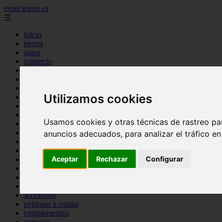
especiespro.es
☰
Inicio
perros
gatos
comercio
alimentaci n
acuariofilia
acuarios
Utilizamos cookies
salud
tenencia responsable
ventas
Usamos cookies y otras técnicas de rastreo pa
mantenimiento
aves
anuncios adecuados, para analizar el tráfico e
marketing
bienestar
Aceptar
Rechazar
Configurar
peque os mam feros
verano
legislaci n
peluquer a
accesorios
peluquer a canina
complementos
consejos