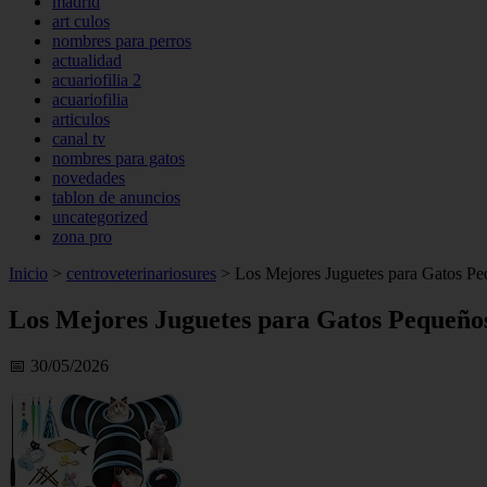
madrid
art culos
nombres para perros
actualidad
acuariofilia 2
acuariofilia
articulos
canal tv
nombres para gatos
novedades
tablon de anuncios
uncategorized
zona pro
Inicio
>
centroveterinariosures
>
Los Mejores Juguetes para Gatos Peq
Los Mejores Juguetes para Gatos Pequeños
📅 30/05/2026