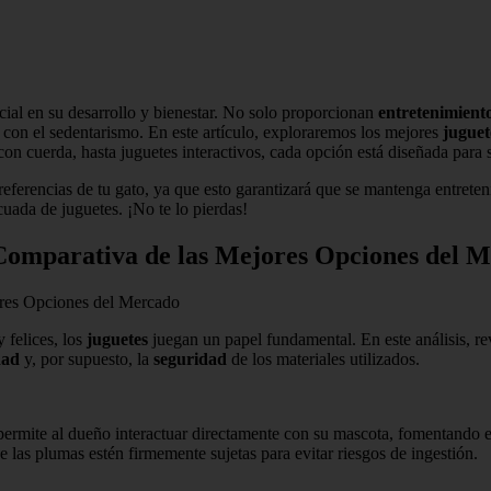
ucial en su desarrollo y bienestar. No solo proporcionan
entretenimient
 con el sedentarismo. En este artículo, exploraremos los mejores
juguet
on cuerda, hasta juguetes interactivos, cada opción está diseñada para sa
eferencias de tu gato, ya que esto garantizará que se mantenga entrete
uada de juguetes. ¡No te lo pierdas!
 Comparativa de las Mejores Opciones del 
ores Opciones del Mercado
 felices, los
juguetes
juegan un papel fundamental. En este análisis, r
dad
y, por supuesto, la
seguridad
de los materiales utilizados.
ermite al dueño interactuar directamente con su mascota, fomentando 
e las plumas estén firmemente sujetas para evitar riesgos de ingestión.