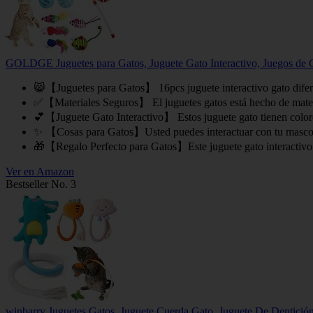
GOLDGE Juguetes para Gatos, Juguete Gato Interactivo, Juegos de Ga
😸【Juguetes para Gatos】 16pcs juguete interactivo gato diferen
✅【Materiales Seguros】 El juguetes gatos está hecho de material
💕【Juguete Gato Interactivo】 Estos juguete gato tienen colores 
✨ 【Cosas para Gatos】Usted puedes interactuar con tu mascota us
🎁【Regalo Perfecto para Gatos】Este juguete gato interactivo es 
Ver en Amazon
Bestseller No. 3
winbarry Juguetes Gatos, Juguete Cuerda Gato, Juguete De Dentición 