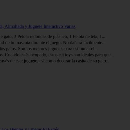
a, Almohada y Juguete Interactivo Varias
to, 3 Pelota redondas de plástico, 1 Pelota de tela, 1...
ud de tu mascota durante el juego. No dañará fácilmente...
s gatos. Son los mejores juguetes para estimular el...
. Cuando estés ocupado, estos cat toys son ideales para que...
és de este juguete, así como decorar la casita de su gato...
 Los Dientes y Liberar El Estrés