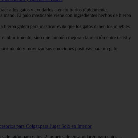
 a los gatos y ayudarlos a encontrarlos rápidamente.
ano. El palo masticable viene con ingredientes hechos de hierba
erba gatera para masticar evita que los gatos dañen los muebles
aburrimiento, sino que también mejoran la relación entre usted y
rrimiento y movilizar sus emociones positivas para un gato
esorios para Colgar,para Jugar Solo en Interior
es de ratón para gatos, 2 juguetes de gusano largo para gatos,...