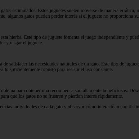
 gatos estimulados. Estos juguetes suelen moverse de manera errática
te, algunos gatos pueden perder interés si el juguete no proporciona su
 esta hierba. Este tipo de juguete fomenta el juego independiente y pued
er y rasgar el juguete.
 de satisfacer las necesidades naturales de un gato. Este tipo de jugue
ea lo suficientemente robusto para resistir el uso constante.
roblema para obtener una recompensa son altamente beneficiosos. Desaf
 para que los gatos no se frustren y pierdan interés rápidamente.
erencias individuales de cada gato y observar cómo interactúan con disti