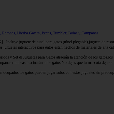
, Ratones, Hierba Gatera, Peces, Tumbler, Bolas y Campanas
ete de túnel para gatos (túnel plegable),juguete de resorte inte
eractivos para gatos están hechos de materiales de alta calidad c
 Juguetes para Gatos atraerán la atención de los gatos,los alentar
as fascinarán a los gatos.No dejes que tu mascota deje de disfruta
os gatos pueden jugar solos con estos juguetes sin preocuparse p