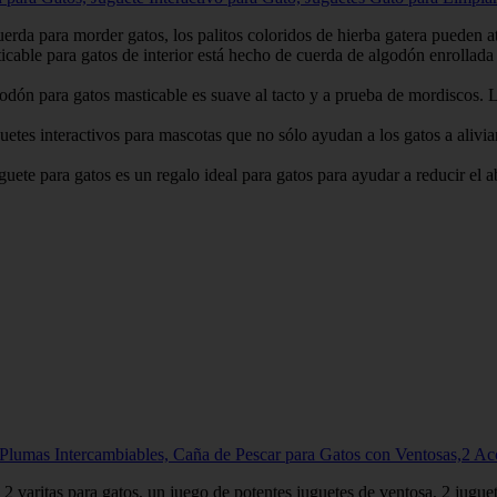
morder gatos, los palitos coloridos de hierba gatera pueden atraer
a gatos de interior está hecho de cuerda de algodón enrollada a m
a gatos masticable es suave al tacto y a prueba de mordiscos. La hi
activos para mascotas que no sólo ayudan a los gatos a aliviar el 
ra gatos es un regalo ideal para gatos para ayudar a reducir el abu
 Plumas Intercambiables, Caña de Pescar para Gatos con Ventosas,2 Acc
2 varitas para gatos, un juego de potentes juguetes de ventosa, 2 juguet