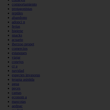
comportamiento
protagonistas
reptiles
abandono
adopci n
ferias
higiene
snacks
acuario
iberzoo propet
comercios
estanques
viajar
conejos
cr a
navidad
especies invasoras
terapia asistida
agua
peces
camas
econom a
mascotas
aedpac