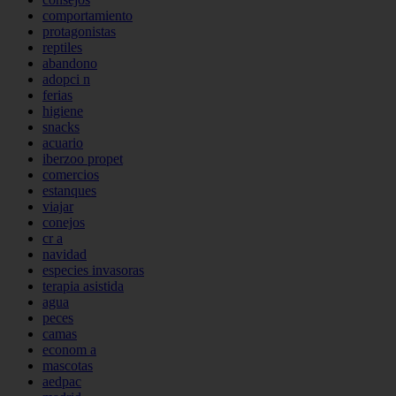
comportamiento
protagonistas
reptiles
abandono
adopci n
ferias
higiene
snacks
acuario
iberzoo propet
comercios
estanques
viajar
conejos
cr a
navidad
especies invasoras
terapia asistida
agua
peces
camas
econom a
mascotas
aedpac