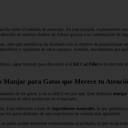
rmación sobre el cuidado de mascotas. En esta ocasión, exploraremos un
atención de muchos dueños de felinos gracias a su combinación de ingred
gato, sino que también se ha diseñado con el objetivo de proporcionar u
s, beneficios y opiniones de otros usuarios. Además, discutiremos por qu
elino, sigue leyendo para descubrir si el
Kit Cat Fillet
es la elección i
ioso Manjar para Gatos que Merece tu Atenci
antes de los gatos, y no es difícil ver por qué. Este delicioso
manjar
diferencia de otros productos en el mercado.
ión. Está elaborado a base de
ingredientes naturales
, lo que garantiza
 que los gatos disfruten de una experiencia de comida más agradable.
 Los gatos suelen mostrarse entusiasmados al probarlo, lo que es un indic