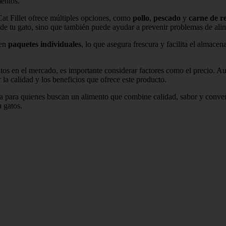
mentos.
Cat Fillet ofrece múltiples opciones, como
pollo
,
pescado
y
carne de r
to de tu gato, sino que también puede ayudar a prevenir problemas de al
 en
paquetes individuales
, lo que asegura frescura y facilita el almac
gatos en el mercado, es importante considerar factores como el precio.
a calidad y los beneficios que ofrece este producto.
va para quienes buscan un alimento que combine calidad, sabor y conveni
 gatos.