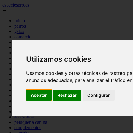
especiespro.es
☰
Inicio
perros
gatos
comercio
alimentaci n
acuariofilia
acuarios
Utilizamos cookies
salud
tenencia responsable
ventas
Usamos cookies y otras técnicas de rastreo pa
mantenimiento
aves
anuncios adecuados, para analizar el tráfico e
marketing
bienestar
Aceptar
Rechazar
Configurar
peque os mam feros
verano
legislaci n
peluquer a
accesorios
peluquer a canina
complementos
consejos