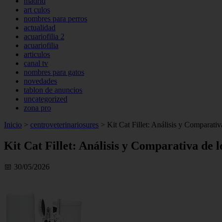
madrid
art culos
nombres para perros
actualidad
acuariofilia 2
acuariofilia
articulos
canal tv
nombres para gatos
novedades
tablon de anuncios
uncategorized
zona pro
Inicio
>
centroveterinariosures
>
Kit Cat Fillet: Análisis y Comparati
Kit Cat Fillet: Análisis y Comparativa de
📅 30/05/2026