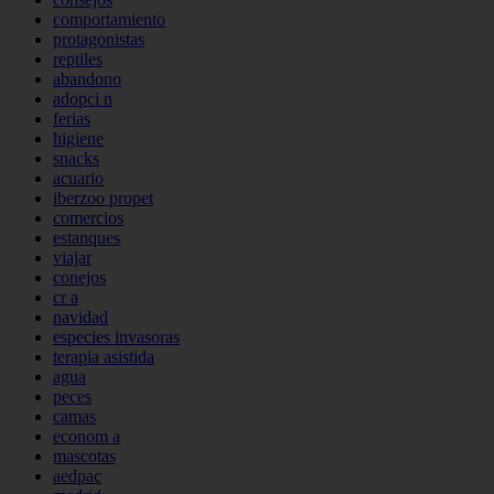
comportamiento
protagonistas
reptiles
abandono
adopci n
ferias
higiene
snacks
acuario
iberzoo propet
comercios
estanques
viajar
conejos
cr a
navidad
especies invasoras
terapia asistida
agua
peces
camas
econom a
mascotas
aedpac