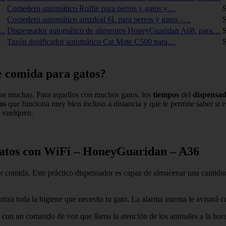
Comedero automático Roffie para perros y gatos y…
S
Comedero automático amzdeal 6L para perros y gatos -…
S
Dispensador automático de alimentos HoneyGuaridan A68, para…
S
Tazón dosificador automático Cat Mate C500 para…
S
e comida para gatos?
on muchas. Para aquellos con muchos gatos, los
tiempos
del
dispensa
os
que funciona muy bien incluso a distancia y que te permite saber si 
o vuelquen.
gatos con WiFi – HoneyGuaridan – A36
omida. Este práctico dispensador es capaz de almacenar una cantidad d
ntiza toda la higiene que necesita tu gato. La alarma interna le avisará
a con un comando de voz que llama la atención de los animales a la hor