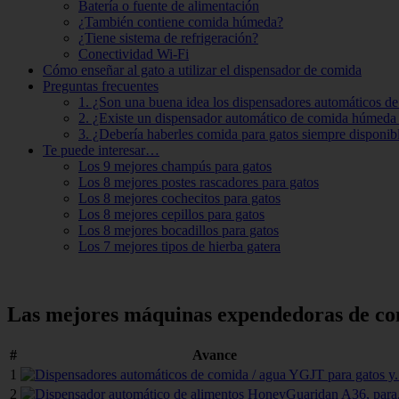
Batería o fuente de alimentación
¿También contiene comida húmeda?
¿Tiene sistema de refrigeración?
Conectividad Wi-Fi
Cómo enseñar al gato a utilizar el dispensador de comida
Preguntas frecuentes
1. ¿Son una buena idea los dispensadores automáticos de
2. ¿Existe un dispensador automático de comida húmeda 
3. ¿Debería haberles comida para gatos siempre disponib
Te puede interesar…
Los 9 mejores champús para gatos
Los 8 mejores postes rascadores para gatos
Los 8 mejores cochecitos para gatos
Los 8 mejores cepillos para gatos
Los 8 mejores bocadillos para gatos
Los 7 mejores tipos de hierba gatera
Las mejores máquinas expendedoras de co
#
Avance
1
2