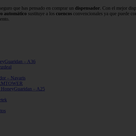
 seguro que has pensado en comprar un
dispensador
. Con el mejor dis
o automático
sustituye a los
cuencos
convencionales ya que puede con
ento.
neyGuaridan – A36
mzdeal
dor – Navaris
– WARMTOWER
 – HoneyGuaridan – A25
etek
tos