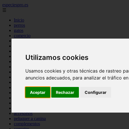
especiespro.es
☰
Inicio
perros
gatos
comercio
alimentaci n
acuariofilia
acuarios
Utilizamos cookies
salud
tenencia responsable
ventas
Usamos cookies y otras técnicas de rastreo pa
mantenimiento
aves
anuncios adecuados, para analizar el tráfico e
marketing
bienestar
Aceptar
Rechazar
Configurar
peque os mam feros
verano
legislaci n
peluquer a
accesorios
peluquer a canina
complementos
consejos