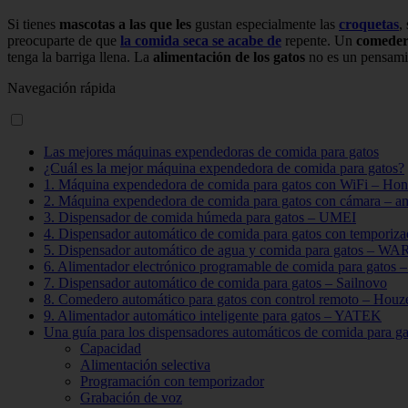
Si tienes
mascotas a las que les
gustan especialmente las
croquetas
,
preocuparte de que
la comida seca se acabe de
repente. Un
comeder
tenga la barriga llena. La
alimentación de los gatos
no es un pensami
Navegación rápida
Las mejores máquinas expendedoras de comida para gatos
¿Cuál es la mejor máquina expendedora de comida para gatos?
1. Máquina expendedora de comida para gatos con WiFi – Ho
2. Máquina expendedora de comida para gatos con cámara – a
3. Dispensador de comida húmeda para gatos – UMEI
4. Dispensador automático de comida para gatos con temporiza
5. Dispensador automático de agua y comida para gatos 
6. Alimentador electrónico programable de comida para gatos
7. Dispensador automático de comida para gatos – Sailnovo
8. Comedero automático para gatos con control remoto – Houz
9. Alimentador automático inteligente para gatos – YATEK
Una guía para los dispensadores automáticos de comida para ga
Capacidad
Alimentación selectiva
Programación con temporizador
Grabación de voz