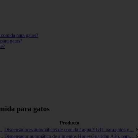
 comida para gatos?
para gatos?
le?
mida para gatos
Producto
Dispensadores automáticos de comida / agua YGJT para gatos y…
S
Dispensador automático de alimentos HoneyGuaridan A36, para…
S