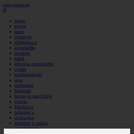
especiespro.es
☰
Inicio
perros
gatos
comercio
alimentaci n
acuariofilia
acuarios
salud
tenencia responsable
ventas
mantenimiento
aves
marketing
bienestar
peque os mam feros
verano
legislaci n
peluquer a
accesorios
peluquer a canina
complementos
consejos