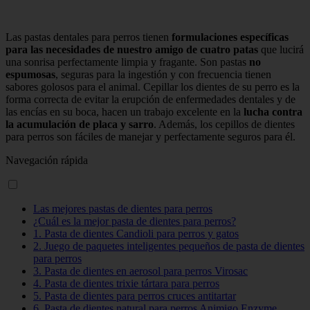
Las pastas dentales para perros tienen
formulaciones específicas
para las necesidades de nuestro amigo de cuatro patas
que lucirá
una sonrisa perfectamente limpia y fragante. Son pastas
no
espumosas
, seguras para la ingestión y con frecuencia tienen
sabores golosos para el animal. Cepillar los dientes de su perro es la
forma correcta de evitar la erupción de enfermedades dentales y de
las encías en su boca, hacen un trabajo excelente en la
lucha contra
la acumulación de placa y sarro
. Además, los cepillos de dientes
para perros son fáciles de manejar y perfectamente seguros para él.
Navegación rápida
Las mejores pastas de dientes para perros
¿Cuál es la mejor pasta de dientes para perros?
1. Pasta de dientes Candioli para perros y gatos
2. Juego de paquetes inteligentes pequeños de pasta de dientes
para perros
3. Pasta de dientes en aerosol para perros Virosac
4. Pasta de dientes trixie tártara para perros
5. Pasta de dientes para perros cruces antitartar
6. Pasta de dientes natural para perros Animigo Enzyme