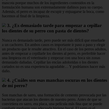
mascota porque muchos de los ingredientes contenidos en la
formulación humana son extremadamente dañinos para su cuerpo.
Además, el perro es incapaz de escupir y enjuagarse la boca, como
hacemos al final de la limpieza.
3. ¿Es demasiado tarde para empezar a cepillar
los dientes de su perro con pasta de dientes?
Nunca es demasiado tarde, pero puede ser más difícil que enseñarle
a un cachorro. En ambos casos es importante ir paso a paso y elegir
un producto que le resulte atractivo. En el caso de los perros adultos,
antes de empezar a cepillarle los dientes al perro, es preferible hacer
una limpieza en el veterinario y empezar con una boca sin zonas
demasiado dañadas. Cepillar las encías adoloridas o los dientes
cariados no es una experiencia agradable… Y podríamos hacer más
daño.
4. ¿Cuáles son esas manchas oscuras en los dientes
de mi perro?
Son manchas de sarro, una formación de cemento provocada por las
bacterias que atacan los dientes de nuestro perro. Antes de que se
convirtiera en sarro, era placa, una película más fina que se puede
combatir mediante una adecuada higiene bucal. El sarro es el