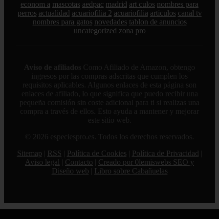
econom a
mascotas
aedpac
madrid
art culos
nombres para
perros
actualidad
acuariofilia 2
acuariofilia
articulos
canal tv
nombres para gatos
novedades
tablon de anuncios
uncategorized
zona pro
Aviso de afiliados
Como Afiliado de Amazon, obtengo
ingresos por las compras adscritas que cumplen los
requisitos aplicables. Algunos enlaces de esta página son
enlaces de afiliado, lo que significa que puedo recibir una
pequeña comisión sin coste adicional para ti si realizas una
compra a través de ellos. Esto ayuda a mantener y mejorar
este sitio web.
© 2026 especiespro.es. Todos los derechos reservados.
Sitemap
|
RSS
|
Política de Cookies
|
Política de Privacidad
|
Aviso legal
|
Contacto
|
Creado por 0lemiswebs SEO y
Diseño web
|
Libro sobre Cabañuelas