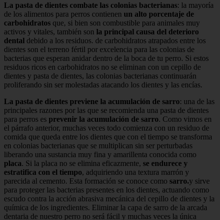
La pasta de dientes combate las colonias bacterianas
: la mayoría
de los alimentos para perros contienen
un alto
porcentaje de
carbohidratos
que, si bien son combustible para animales muy
activos y vitales, también son
la principal causa del deterioro
dental
debido a los residuos. de carbohidratos atrapados entre los
dientes son el terreno fértil por excelencia para las colonias de
bacterias que esperan anidar dentro de la boca de tu perro. Si estos
residuos ricos en carbohidratos no se eliminan con un cepillo de
dientes y pasta de dientes, las colonias bacterianas continuarán
proliferando sin ser molestadas atacando los dientes y las encías.
La pasta de dientes previene la acumulación de sarro
: una de las
principales razones por las que se recomienda una pasta de dientes
para perros es
prevenir la acumulación de sarro
. Como vimos en
el párrafo anterior, muchas veces todo comienza con un residuo de
comida que queda entre los dientes que con el tiempo se transforma
en colonias bacterianas que se multiplican sin ser perturbadas
liberando una sustancia muy fina y amarillenta conocida como
placa
. Si la placa no se elimina eficazmente,
se endurece y
estratifica con el tiempo
, adquiriendo una textura marrón y
parecida al cemento. Esta formación se conoce como
sarro.
y sirve
para proteger las bacterias presentes en los dientes, actuando como
escudo contra la acción abrasiva mecánica del cepillo de dientes y la
química de los ingredientes. Eliminar la capa de sarro de la arcada
dentaria de nuestro perro no será fácil y muchas veces la única