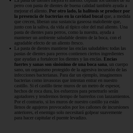
La pasta de dientes mejora el aliento: cepillar los dientes de su
perro con pasta de dientes de buena calidad también ayuda a
mejorar el aliento.
Por otro lado, la halitosis se produce por
la presencia de bacterias en la cavidad bucal
que, a medida
que crecen, liberan una sustancia gaseosa maloliente que,
junto con la saliva, da vida al típico olor del mal aliento. Una
pasta de dientes para perros, como la nuestra, ayuda a
mantener un ambiente saludable dentro de la boca, con el
agradable efecto de un aliento fresco.
La pasta de dientes mantiene las encías saludables: todas las
pastas de dientes para perros contienen ciertos ingredientes
que ayudan a fortalecer los dientes y las encías.
Encías
fuertes y sanas son sinónimo de una boca sana
, un cuerpo
sano, un organismo protegido de la agresiva incursión de las
infecciones bacterianas. Para dar un ejemplo, imaginemos
bacterias como invasoras que intentan entrar en nuestro
castillo. Si el castillo tiene muros de un metro de espesor,
hechos de roca dura, los esfuerzos para penetrarlo serán
agotadores y tendremos tiempo de barrerlos con lanzamientos.
Por el contrario, si los muros de nuestro castillo ya están
llenos de agujeros provocados por los cañones de incursiones
anteriores, el enemigo solo necesitará golpear suavemente
para hacer capitular el puente levadizo.