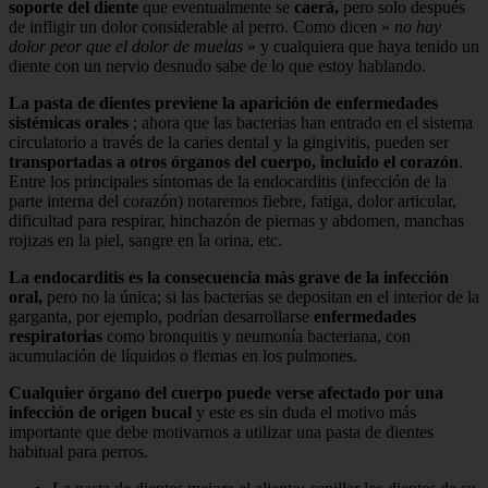
soporte del diente
que eventualmente se
caerá,
pero solo después
de infligir un dolor considerable al perro. Como dicen »
no hay
dolor peor que el dolor de muelas
» y cualquiera que haya tenido un
diente con un nervio desnudo sabe de lo que estoy hablando.
La pasta de dientes previene la aparición de enfermedades
sistémicas orales
; ahora que las bacterias han entrado en el sistema
circulatorio a través de la caries dental y la gingivitis, pueden ser
transportadas a otros órganos del cuerpo, incluido el corazón
.
Entre los principales síntomas de la endocarditis (infección de la
parte interna del corazón) notaremos fiebre, fatiga, dolor articular,
dificultad para respirar, hinchazón de piernas y abdomen, manchas
rojizas en la piel, sangre en la orina, etc.
La endocarditis es la consecuencia más grave de la infección
oral,
pero no la única; si las bacterias se depositan en el interior de la
garganta, por ejemplo, podrían desarrollarse
enfermedades
respiratorias
como bronquitis y neumonía bacteriana, con
acumulación de líquidos o flemas en los pulmones.
Cualquier órgano del cuerpo puede verse afectado por una
infección de origen bucal
y este es sin duda el motivo más
importante que debe motivarnos a utilizar una pasta de dientes
habitual para perros.