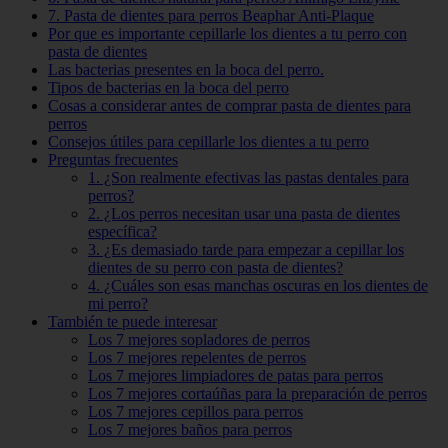
7. Pasta de dientes para perros Beaphar Anti-Plaque
Por que es importante cepillarle los dientes a tu perro con
pasta de dientes
Las bacterias presentes en la boca del perro.
Tipos de bacterias en la boca del perro
Cosas a considerar antes de comprar pasta de dientes para
perros
Consejos útiles para cepillarle los dientes a tu perro
Preguntas frecuentes
1. ¿Son realmente efectivas las pastas dentales para
perros?
2. ¿Los perros necesitan usar una pasta de dientes
específica?
3. ¿Es demasiado tarde para empezar a cepillar los
dientes de su perro con pasta de dientes?
4. ¿Cuáles son esas manchas oscuras en los dientes de
mi perro?
También te puede interesar
Los 7 mejores sopladores de perros
Los 7 mejores repelentes de perros
Los 7 mejores limpiadores de patas para perros
Los 7 mejores cortaúñas para la preparación de perros
Los 7 mejores cepillos para perros
Los 7 mejores baños para perros