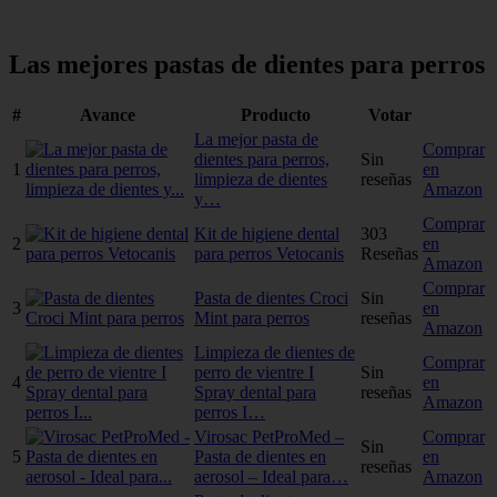
Las mejores pastas de dientes para perros
#
Avance
Producto
Votar
La mejor pasta de
Comprar
dientes para perros,
Sin
1
en
limpieza de dientes
reseñas
Amazon
y…
Comprar
Kit de higiene dental
303
2
en
para perros Vetocanis
Reseñas
Amazon
Comprar
Pasta de dientes Croci
Sin
3
en
Mint para perros
reseñas
Amazon
Limpieza de dientes de
Comprar
perro de vientre I
Sin
4
en
Spray dental para
reseñas
Amazon
perros I…
Virosac PetProMed –
Comprar
Sin
5
Pasta de dientes en
en
reseñas
aerosol – Ideal para…
Amazon