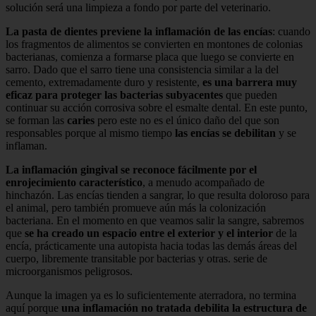
solución será una limpieza a fondo por parte del veterinario.
La pasta de dientes previene la inflamación de las encías
: cuando
los fragmentos de alimentos se convierten en montones de colonias
bacterianas, comienza a formarse placa que luego se convierte en
sarro. Dado que el sarro tiene una consistencia similar a la del
cemento, extremadamente duro y resistente,
es una barrera muy
eficaz para proteger las bacterias subyacentes
que pueden
continuar su acción corrosiva sobre el esmalte dental. En este punto,
se forman las
caries
pero este no es el único daño del que son
responsables porque al mismo tiempo
las encías se debilitan
y se
inflaman.
La inflamación gingival se reconoce fácilmente
por el
enrojecimiento
característico
, a menudo acompañado de
hinchazón. Las encías tienden a sangrar, lo que resulta doloroso para
el animal, pero también promueve aún más la colonización
bacteriana. En el momento en que veamos salir la sangre, sabremos
que
se ha creado un espacio entre el exterior y el interior
de la
encía, prácticamente una autopista hacia todas las demás áreas del
cuerpo, libremente transitable por bacterias y otras. serie de
microorganismos peligrosos.
Aunque la imagen ya es lo suficientemente aterradora, no termina
aquí porque
una inflamación no tratada debilita la estructura de