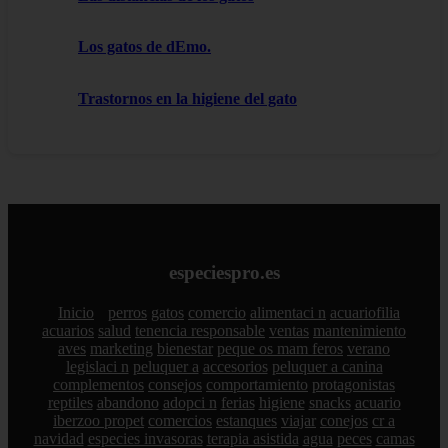
Los gatos de dEmo.
Trastornos en la higiene del gato
especiespro.es
Inicio
perros
gatos
comercio
alimentaci n
acuariofilia
acuarios
salud
tenencia responsable
ventas
mantenimiento
aves
marketing
bienestar
peque os mam feros
verano
legislaci n
peluquer a
accesorios
peluquer a canina
complementos
consejos
comportamiento
protagonistas
reptiles
abandono
adopci n
ferias
higiene
snacks
acuario
iberzoo propet
comercios
estanques
viajar
conejos
cr a
navidad
especies invasoras
terapia asistida
agua
peces
camas