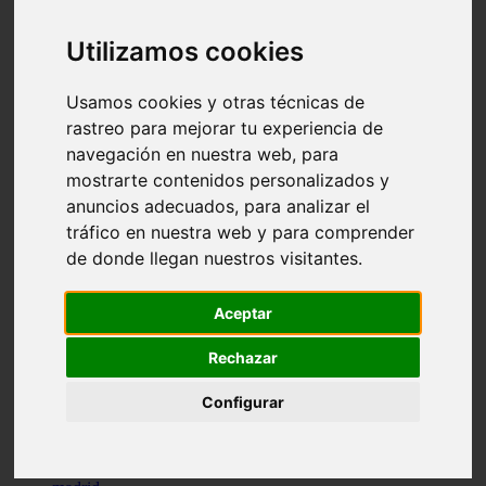
comportamiento
protagonistas
Utilizamos cookies
reptiles
abandono
adopci n
Usamos cookies y otras técnicas de
ferias
rastreo para mejorar tu experiencia de
higiene
navegación en nuestra web, para
snacks
acuario
mostrarte contenidos personalizados y
iberzoo propet
anuncios adecuados, para analizar el
comercios
tráfico en nuestra web y para comprender
estanques
viajar
de donde llegan nuestros visitantes.
conejos
cr a
navidad
Aceptar
especies invasoras
terapia asistida
Rechazar
agua
peces
Configurar
camas
econom a
mascotas
aedpac