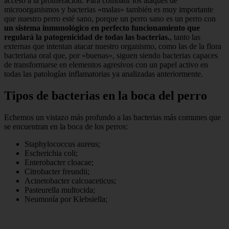
acceso a la proliferación. Para combatir los ataques de
microorganismos y bacterias «malas» también es muy importante
que nuestro perro esté sano, porque un perro sano es un perro con
un sistema inmunológico en perfecto funcionamiento que
regulará la patogenicidad de todas las bacterias.
, tanto las
externas que intentan atacar nuestro organismo, como las de la flora
bacteriana oral que, por «buenas», siguen siendo bacterias capaces
de transformarse en elementos agresivos con un papel activo en
todas las patologías inflamatorias ya analizadas anteriormente.
Tipos de bacterias en la boca del perro
Echemos un vistazo más profundo a las bacterias más comunes que
se encuentran en la boca de los perros:
Staphylococcus aureus;
Escherichia coli;
Enterobacter cloacae;
Citrobacter freundii;
Acinetobacter calcoaceticus;
Pasteurella multocida;
Neumonía por Klebsiella;