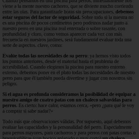
Cuando pensamos en una piscina para perros, inmediatamente nos
viene a la mente nuestro cachorro, que se divierte mucho corriendo
entre las olas. Para garantizarle horas sin preocupaciones,
debemos
estar seguros del factor de seguridad.
Sobre todo si la nuestra no
es una piscina de pocos centímetros pero podemos nadar junto a
nuestro perro en una piscina real enterrada o sobre rasante, con
profundidad y cloro, como vemos aparecer cada vez con más
frecuencia en nuestros jardines, será fundamental evaluar toda una
serie de aspectos. clave, como:
Evalúe todas las necesidades de su perro
: ya hemos visto todos
los puntos anteriores, desde el material hasta el problema de
accesibilidad. Cuando elegimos la piscina para nuestro entorno
externo, debemos poner en el plato todas las necesidades de nuestro
perro para que él también pueda divertirse y jugar con nosotros sin
peligro.
Si el agua es profunda consideramos la posibilidad de equipar a
nuestro amigo de cuatro patas con un
chaleco salvavidas para
perros
. Es cierto: hace calor, estamos cerca, «pero ¿para qué le voy
a comprar si sabe nadar?»
Todo más que observaciones válidas. Por supuesto, aquí debemos
evaluar las capacidades y la personalidad del perro. Especialmente
para perros mayores, para cachorros y para perros con patas cortas o
braquicefálicas (con hocico aplanado o muy corto)
un chaleco