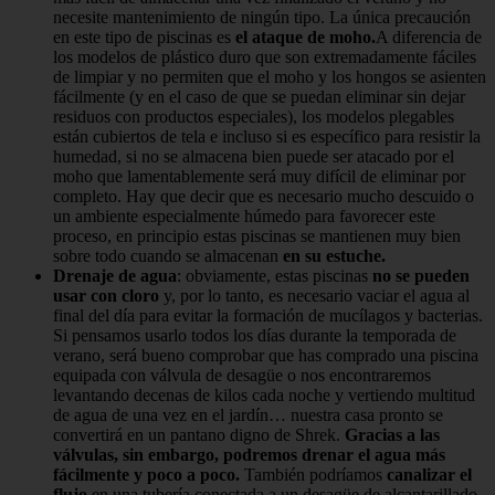
necesite mantenimiento de ningún tipo. La única precaución
en este tipo de piscinas es
el ataque de moho.
A diferencia de
los modelos de plástico duro que son extremadamente fáciles
de limpiar y no permiten que el moho y los hongos se asienten
fácilmente (y en el caso de que se puedan eliminar sin dejar
residuos con productos especiales), los modelos plegables
están cubiertos de tela e incluso si es específico para resistir la
humedad, si no se almacena bien puede ser atacado por el
moho que lamentablemente será muy difícil de eliminar por
completo. Hay que decir que es necesario mucho descuido o
un ambiente especialmente húmedo para favorecer este
proceso, en principio estas piscinas se mantienen muy bien
sobre todo cuando se almacenan
en su estuche.
Drenaje de agua
: obviamente, estas piscinas
no se pueden
usar con cloro
y, por lo tanto, es necesario vaciar el agua al
final del día para evitar la formación de mucílagos y bacterias.
Si pensamos usarlo todos los días durante la temporada de
verano, será bueno comprobar que has comprado una piscina
equipada con válvula de desagüe o nos encontraremos
levantando decenas de kilos cada noche y vertiendo multitud
de agua de una vez en el jardín… nuestra casa pronto se
convertirá en un pantano digno de Shrek.
Gracias a las
válvulas, sin embargo, podremos drenar el agua más
fácilmente y poco a poco.
También podríamos
canalizar el
flujo
en una tubería conectada a un desagüe de alcantarillado