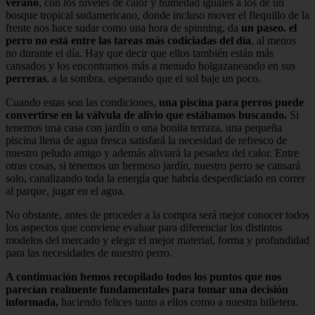
verano
, con los niveles de calor y humedad iguales a los de un
bosque tropical sudamericano, donde incluso mover el flequillo de la
frente nos hace sudar como una hora de spinning, da
un paseo. el
perro no está entre las tareas más codiciadas del día
, al menos
no durante el día. Hay que decir que ellos también están más
cansados ​​y los encontramos más a menudo holgazaneando en sus
perreras
, a la sombra, esperando que el sol baje un poco.
Cuando estas son las condiciones,
una piscina para perros puede
convertirse en la válvula de alivio que estábamos buscando.
Si
tenemos una casa con jardín o una bonita terraza, una pequeña
piscina llena de agua fresca satisfará la necesidad de refresco de
nuestro peludo amigo y además aliviará la pesadez del calor. Entre
otras cosas, si tenemos un hermoso jardín, nuestro perro se cansará
solo, canalizando toda la energía que habría desperdiciado en correr
al parque, jugar en el agua.
No obstante, antes de proceder a la compra será mejor conocer todos
los aspectos que conviene evaluar para diferenciar los distintos
modelos del mercado y elegir el mejor material, forma y profundidad
para las necesidades de nuestro perro.
A continuación hemos recopilado todos los puntos que nos
parecían realmente fundamentales para tomar una decisión
informada,
haciendo felices tanto a ellos como a nuestra billetera.