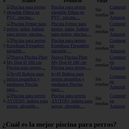
#
Avance
Producto
Votar
Piscina para perros
Comprar
Sin
1
plegable Dibea en
en
reseñas
PVC, piscina…
Amazon
Piscina Femor para
Comprar
Sin
2
perros, gatos, bañera
en
reseñas
para perros, piscina…
Amazon
Piscina para perros
Comprar
Sin
3
KingBaas Fregadero
en
reseñas
plegable…
Amazon
Nueva Piscina Plast
Comprar
Sin
4
My Dog Ø 180 cm
en
reseñas
Piscina para perros,…
Amazon
IvyH Bañera para
Comprar
perros pequeños y
Sin
5
en
medianos Piscina
reseñas
Amazon
para…
Piscina para perros
Comprar
Sin
6
AYITOO, bañera para
en
reseñas
perros, plegable…
Amazon
¿Cuál es la mejor piscina para perros?