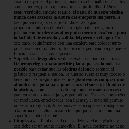
cuanto mayor es el perímetro, mayor es el tamaño y más altos
son los muros, por lo que mayor es la profundidad.
Para
estar verdaderamente seguro, el agua de nuestra piscina
nunca debe exceder la altura del omóplato del perro.
Si
bien podemos ajustar la profundidad del agua
proporcionándonos el nivel al omóplato del perro,
una
piscina con bordes más altos podría ser un obstáculo para
la facilidad de entrada y salida del perro en el agua.
En
este caso, equipémonos con una escalera para colocar tanto
por fuera como por dentro. Incluso una pequeña rampa puede
funcionar si el espacio lo permite.
Superficies desiguales
: se debe evaluar el punto de apoyo.
Debemos elegir una superficie plana que sea lo más lisa
posible
para evitar que las
piedras del suelo
rompan el
plástico o rasguen el nailon. Si nuestro suelo es muy rocoso o
tiene muchas irregularidades,
nos planteamos comprar una
alfombra de goma para poner entre el suelo y el fondo de
la piscina,
como las esteras de espuma que usamos en casa
para crear una zona de juegos para niños.. Estas esteras suelen
ser modulares, entrelazadas, son ligeras y el material permite
un secado muy fácil. Al ser suaves, son capaces de adaptarse
a la forma del suelo al mismo tiempo que actúan como una
superficie antideslizante.
Limpieza
– al final de cada día se debe vaciar la piscina y
este debe ser un punto inamovible. El agua corriente no tiene