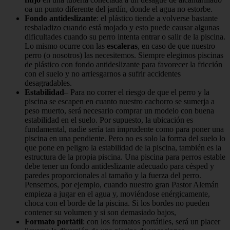
oa un punto diferente del jardín, donde el agua no estorbe.
Fondo antideslizante
: el plástico tiende a volverse bastante
resbaladizo cuando está mojado y esto puede causar algunas
dificultades cuando su perro intenta entrar o salir de la piscina.
Lo mismo ocurre con las
escaleras
, en caso de que nuestro
perro (o nosotros) las necesitemos. Siempre elegimos piscinas
de plástico con fondo antideslizante para favorecer la fricción
con el suelo y no arriesgarnos a sufrir accidentes
desagradables.
Estabilidad
– Para no correr el riesgo de que el perro y la
piscina se escapen en cuanto nuestro cachorro se sumerja a
peso muerto, será necesario comprar un modelo con buena
estabilidad en el suelo. Por supuesto, la ubicación es
fundamental, nadie sería tan imprudente como para poner una
piscina en una pendiente. Pero no es solo la forma del suelo lo
que pone en peligro la estabilidad de la piscina, también es la
estructura de la propia piscina. Una piscina para perros estable
debe tener un fondo antideslizante adecuado para césped y
paredes proporcionales al tamaño y la fuerza del perro.
Pensemos, por ejemplo, cuando nuestro gran Pastor Alemán
empieza a jugar en el agua y, moviéndose enérgicamente,
choca con el borde de la piscina. Si los bordes no pueden
contener su volumen y si son demasiado bajos,
Formato portátil
: con los formatos portátiles, será un placer