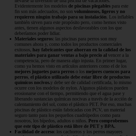
llevarse la diversión de una piscina de vacaciones.
Evidentemente los modelos
de piscinas plegables
para este
fin son más adecuados, no son
voluminosos, ligeros y no
requieren ningún trabajo para su instalación
. Los inflables
también sirven para este propósito pero, como hemos visto
antes, tienen algunos aspectos desfavorables con los que
deberíamos poder lidiar.
Materiales seguros
: las piscinas para perros son muy
comunes ahora y, como todos los productos comerciales
exitosos,
hay fabricantes que ahorran en la calidad de los
materiales para ganar ventas a bajo precio al
vencer a la
competencia, pero de manera algo injusta. En primer lugar,
como ya hemos visto en artículos anteriores como el de los
mejores juguetes para perros
o los
mejores cuencos para
perros
,
el plástico utilizado debe estar libre de productos
químicos nocivos.
y debe ser de calidad certificada, lo mismo
ocurre con los modelos de nylon. Algunos plásticos pueden
erosionarse con el tiempo, permitiendo que el agua pase y
liberando sustancias químicas nocivas a través de la acción de
calentamiento del sol, como el plástico PET. Por eso, muchas
piscinas de plástico están fabricadas con PCV, un material
seguro tanto para los pequeños cuadrúpedos como para
nosotros, los bípedos, adultos o niños.
Pero comprobemos
que este tipo de plástico está libre de PET y BPA.
Facilidad de acceso
: los cachorros y los perros mayores