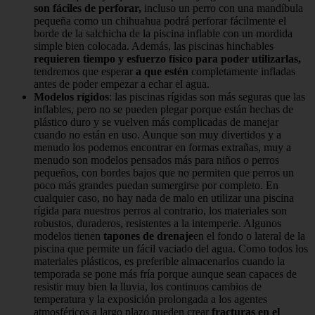
son fáciles de perforar,
incluso un perro con una mandíbula
pequeña como un chihuahua podrá perforar fácilmente el
borde de la salchicha de la piscina inflable con un mordida
simple bien colocada. Además, las piscinas hinchables
requieren
tiempo y esfuerzo físico para poder utilizarlas,
tendremos que esperar
a que estén
completamente infladas
antes de poder empezar a echar el agua.
Modelos rígidos
: las piscinas rígidas son más seguras que las
inflables, pero no se pueden plegar porque están hechas de
plástico duro y se vuelven más complicadas de manejar
cuando no están en uso. Aunque son muy divertidos y a
menudo los podemos encontrar en formas extrañas, muy a
menudo son modelos pensados ​​más para niños o perros
pequeños, con bordes bajos que no permiten que perros un
poco más grandes puedan sumergirse por completo. En
cualquier caso, no hay nada de malo en utilizar una piscina
rígida para nuestros perros al contrario, los materiales son
robustos, duraderos, resistentes a la intemperie. Algunos
modelos tienen
tapones de drenaje
en el fondo o lateral de la
piscina que permite un fácil vaciado del agua. Como todos los
materiales plásticos, es preferible almacenarlos cuando la
temporada se pone más fría porque aunque sean capaces de
resistir muy bien la lluvia, los continuos cambios de
temperatura y la exposición prolongada a los agentes
atmosféricos a largo plazo pueden crear
fracturas en el