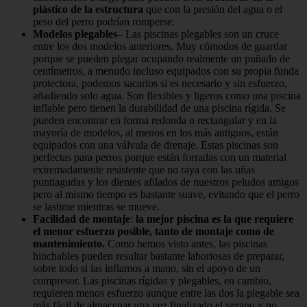
plástico de la estructura
que con la presión del agua o el
peso del perro podrían romperse.
Modelos plegables
– Las piscinas plegables son un cruce
entre los dos modelos anteriores. Muy cómodos de guardar
porque se pueden plegar ocupando realmente un puñado de
centímetros, a menudo incluso equipados con su propia funda
protectora, podemos sacarlos si es necesario y sin esfuerzo,
añadiendo solo agua. Son flexibles y ligeros como una piscina
inflable pero tienen la durabilidad de una piscina rígida. Se
pueden encontrar en forma redonda o rectangular y en la
mayoría de modelos, al menos en los más antiguos, están
equipados con una válvula de drenaje. Estas piscinas son
perfectas para perros porque están forradas con un material
extremadamente resistente que no raya con las uñas
puntiagudas y los dientes afilados de nuestros peludos amigos
pero al mismo tiempo es bastante suave, evitando que el perro
se lastime mientras se mueve.
Facilidad de montaje
:
la mejor piscina es la que requiere
el menor esfuerzo posible, tanto de montaje como de
mantenimiento.
Como hemos visto antes, las piscinas
hinchables pueden resultar bastante laboriosas de preparar,
sobre todo si las inflamos a mano, sin el apoyo de un
compresor. Las piscinas rígidas y plegables, en cambio,
requieren menos esfuerzo aunque entre las dos la plegable sea
más fácil de almacenar una vez finalizado el verano y no