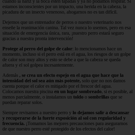
cuando la nariz y la boca estén tapadas y ya no podamos respirar. Si
estamos inconscientes por un impacto, una herida en la cabeza, la
picadura de un insecto venenoso, ahogarnos no es tan difícil.
Dejemos que un entrenador de perros o nuestro veterinario nos
enseñe la reanimación canina. Tal vez nunca lo usemos, pero en esa
situación de emergencia única, rara, ¡nuestro perro estará seguro
gracias a nuestra pronta intervención!
Protege al perro del golpe de calor
: lo mencionamos hace un
momento, incluso si el perro está en el agua, los riesgos de un golpe
de calor son muy altos y esto se debe a que la cabeza se queda
afuera y el sol golpea incesantemente.
Además
, se crea un efecto espejo en el agua que hace que la
intensidad del sol sea aún más potente,
solo que no nos damos
cuenta porque el calor es mitigado por el frescor del agua.
Colocamos nuestra piscina
en un lugar sombreado
, si es posible, al
menos parcialmente, o instalamos un
toldo
o
sombrillas
que se
puedan reparar solos.
Siempre revisamos a nuestro perro y
lo dejamos salir a descansar
y recuperarse de la fuerte exposición al sol con regularidad y
frecuencia.
¡Tomamos las mejores precauciones para asegurarnos
de que nuestro perro esté protegido de los efectos del calor!