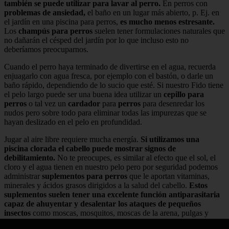
también se puede utilizar para lavar al perro.
En perros con
problemas de ansiedad,
el baño en un lugar más abierto, p. Ej. en
el jardín en una piscina para perros,
es mucho menos estresante.
Los
champús para perros
suelen tener formulaciones naturales que
no dañarán el césped del jardín por lo que incluso esto no
deberíamos preocuparnos.
Cuando el perro haya terminado de divertirse en el agua, recuerda
enjuagarlo con agua fresca, por ejemplo con el bastón, o darle un
baño rápido, dependiendo de lo sucio que esté. Si nuestro Fido tiene
el pelo largo puede ser una buena idea utilizar un
cepillo para
perros
o tal vez un
cardador
para
perros
para desenredar los
nudos pero sobre todo para eliminar todas las impurezas que se
hayan deslizado en el pelo en profundidad.
Jugar al aire libre requiere mucha energía.
Si utilizamos una
piscina clorada el cabello puede mostrar signos de
debilitamiento.
No te preocupes, es similar al efecto que el sol, el
cloro y el agua tienen en nuestro pelo pero por seguridad podemos
administrar
suplementos para perros
que le aportan vitaminas,
minerales y ácidos grasos dirigidos a la salud del cabello.
Estos
suplementos suelen tener una excelente función antiparasitaria
capaz de ahuyentar y desalentar los ataques de pequeños
insectos
como moscas, mosquitos, moscas de la arena, pulgas y
garrapatas que, lamentablemente, proliferan en cantidades muy