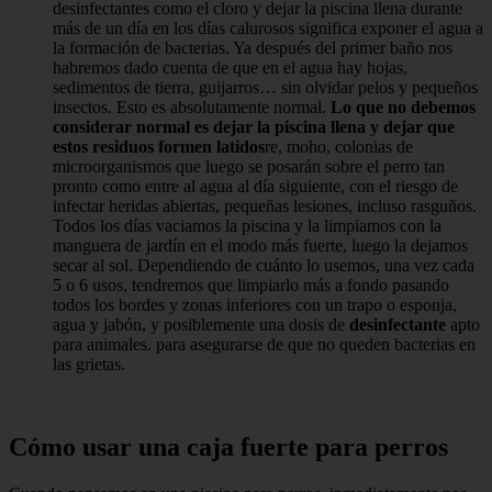
desinfectantes como el cloro y dejar la piscina llena durante
más de un día en los días calurosos significa exponer el agua a
la formación de bacterias. Ya después del primer baño nos
habremos dado cuenta de que en el agua hay hojas,
sedimentos de tierra, guijarros… sin olvidar pelos y pequeños
insectos. Esto es absolutamente normal.
Lo que no debemos
considerar normal es dejar la piscina llena y dejar que
estos residuos formen latidos
re, moho, colonias de
microorganismos que luego se posarán sobre el perro tan
pronto como entre al agua al día siguiente, con el riesgo de
infectar heridas abiertas, pequeñas lesiones, incluso rasguños.
Todos los días vaciamos la piscina y la limpiamos con la
manguera de jardín en el modo más fuerte, luego la dejamos
secar al sol. Dependiendo de cuánto lo usemos, una vez cada
5 o 6 usos, tendremos que limpiarlo más a fondo pasando
todos los bordes y zonas inferiores con un trapo o esponja,
agua y jabón, y posiblemente una dosis de
desinfectante
apto
para animales. para asegurarse de que no queden bacterias en
las grietas.
Cómo usar una caja fuerte para perros