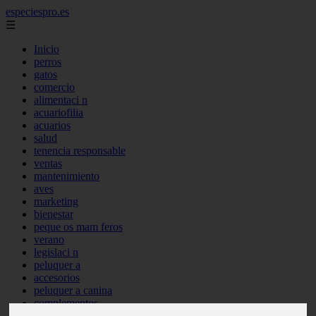
especiespro.es
☰
Inicio
perros
gatos
comercio
alimentaci n
acuariofilia
acuarios
salud
tenencia responsable
ventas
mantenimiento
aves
marketing
bienestar
peque os mam feros
verano
legislaci n
peluquer a
accesorios
peluquer a canina
complementos
consejos