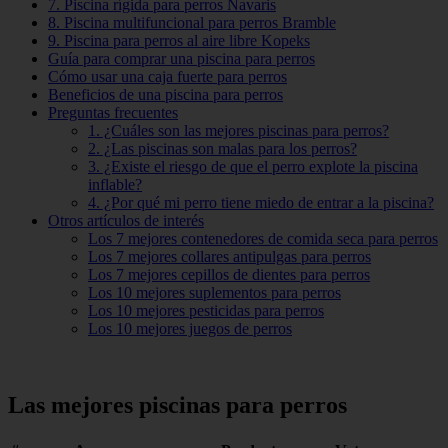
7. Piscina rígida para perros Navaris
8. Piscina multifuncional para perros Bramble
9. Piscina para perros al aire libre Kopeks
Guía para comprar una piscina para perros
Cómo usar una caja fuerte para perros
Beneficios de una piscina para perros
Preguntas frecuentes
1. ¿Cuáles son las mejores piscinas para perros?
2. ¿Las piscinas son malas para los perros?
3. ¿Existe el riesgo de que el perro explote la piscina
inflable?
4. ¿Por qué mi perro tiene miedo de entrar a la piscina?
Otros artículos de interés
Los 7 mejores contenedores de comida seca para perros
Los 7 mejores collares antipulgas para perros
Los 7 mejores cepillos de dientes para perros
Los 10 mejores suplementos para perros
Los 10 mejores pesticidas para perros
Los 10 mejores juegos de perros
Las mejores piscinas para perros