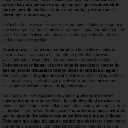
salvavidas para perros es una opción más que recomendable
porque permite limitar el esfuerzo de nadar y evitar que el
perro ingiera mucha agua.
De hecho, incluso si nuestro perro es un buen nadador no significa
que su cuerpo esté predispuesto a estar en el agua, por mucho que le
guste. Con un chaleco salvavidas, en cambio, puedes divertirte y
nadar con total seguridad.
Acostumbrar a su perro a responder a las órdenes
: antes de
llevarlo a nadar a una piscina grande, es preferible que esté
acostumbrado a responder a las órdenes y nuestras llamadas.
Debemos poder llamar al perro cuando nos demos cuenta de
que ha pasado demasiado tiempo desde su entrada al agua
y
esto lo expone a un
golpe
de
calor
(incluso si está en el agua, tiene
la cabeza fuera y si el sol pega, puede sufrir un derrame cerebral.
calor) pero especialmente con
fatiga extrema.
Si un perro se lo está pasando en grande,
puede que no se dé
cuenta de que su esfuerzo físico ha sido llevado al extremo
, su
fuerza simplemente puede fallarle repentinamente y no podrá salir de
la piscina… con riesgo de ahogarse.
Cuando nos demos cuenta de
que ha pasado demasiado tiempo tendremos que poder llamar a
Fido para que salga del agua y tendrá que obedecer
o tendremos
que entrar a la piscina, con todas las complicaciones de tener que