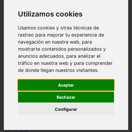
comportamiento
protagonistas
Utilizamos cookies
reptiles
abandono
adopci n
Usamos cookies y otras técnicas de
ferias
rastreo para mejorar tu experiencia de
higiene
navegación en nuestra web, para
snacks
acuario
mostrarte contenidos personalizados y
iberzoo propet
anuncios adecuados, para analizar el
comercios
tráfico en nuestra web y para comprender
estanques
viajar
de donde llegan nuestros visitantes.
conejos
cr a
navidad
Aceptar
especies invasoras
terapia asistida
Rechazar
agua
peces
Configurar
camas
econom a
mascotas
aedpac