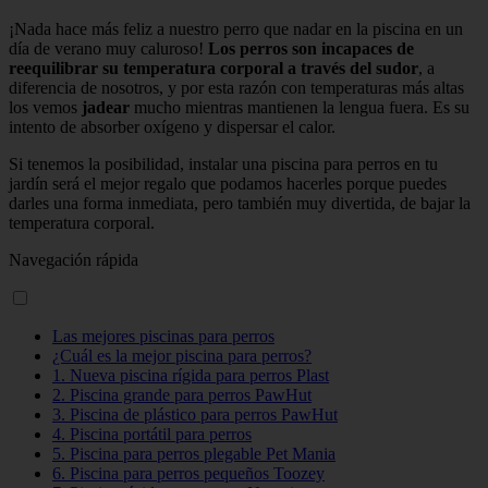
¡Nada hace más feliz a nuestro perro que nadar en la piscina en un
día de verano muy caluroso!
Los perros son incapaces de
reequilibrar su temperatura corporal a través del sudor
, a
diferencia de nosotros, y por esta razón con temperaturas más altas
los vemos
jadear
mucho mientras mantienen la lengua fuera. Es su
intento de absorber oxígeno y dispersar el calor.
Si tenemos la posibilidad, instalar una piscina para perros en tu
jardín será el mejor regalo que podamos hacerles porque puedes
darles una forma inmediata, pero también muy divertida, de bajar la
temperatura corporal.
Navegación rápida
Las mejores piscinas para perros
¿Cuál es la mejor piscina para perros?
1. Nueva piscina rígida para perros Plast
2. Piscina grande para perros PawHut
3. Piscina de plástico para perros PawHut
4. Piscina portátil para perros
5. Piscina para perros plegable Pet Mania
6. Piscina para perros pequeños Toozey