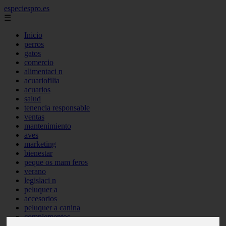
especiespro.es
☰
Inicio
perros
gatos
comercio
alimentaci n
acuariofilia
acuarios
salud
tenencia responsable
ventas
mantenimiento
aves
marketing
bienestar
peque os mam feros
verano
legislaci n
peluquer a
accesorios
peluquer a canina
complementos
consejos