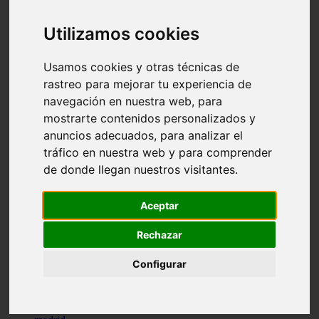
comportamiento
protagonistas
Utilizamos cookies
reptiles
abandono
adopci n
Usamos cookies y otras técnicas de
ferias
rastreo para mejorar tu experiencia de
higiene
navegación en nuestra web, para
snacks
acuario
mostrarte contenidos personalizados y
iberzoo propet
anuncios adecuados, para analizar el
comercios
tráfico en nuestra web y para comprender
estanques
viajar
de donde llegan nuestros visitantes.
conejos
cr a
navidad
Aceptar
especies invasoras
terapia asistida
Rechazar
agua
peces
Configurar
camas
econom a
mascotas
aedpac