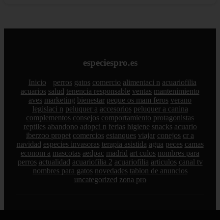
especiespro.es
Inicio
perros
gatos
comercio
alimentaci n
acuariofilia
acuarios
salud
tenencia responsable
ventas
mantenimiento
aves
marketing
bienestar
peque os mam feros
verano
legislaci n
peluquer a
accesorios
peluquer a canina
complementos
consejos
comportamiento
protagonistas
reptiles
abandono
adopci n
ferias
higiene
snacks
acuario
iberzoo propet
comercios
estanques
viajar
conejos
cr a
navidad
especies invasoras
terapia asistida
agua
peces
camas
econom a
mascotas
aedpac
madrid
art culos
nombres para
perros
actualidad
acuariofilia 2
acuariofilia
articulos
canal tv
nombres para gatos
novedades
tablon de anuncios
uncategorized
zona pro
Aviso de afiliados
Como Afiliado de Amazon, obtengo