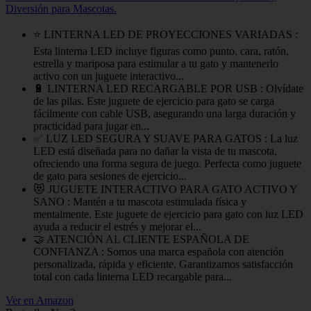
Diversión para Mascotas.
⭐ LINTERNA LED DE PROYECCIONES VARIADAS :
Esta linterna LED incluye figuras como punto, cara, ratón,
estrella y mariposa para estimular a tu gato y mantenerlo
activo con un juguete interactivo...
🔋 LINTERNA LED RECARGABLE POR USB : Olvídate
de las pilas. Este juguete de ejercicio para gato se carga
fácilmente con cable USB, asegurando una larga duración y
practicidad para jugar en...
✅ LUZ LED SEGURA Y SUAVE PARA GATOS : La luz
LED está diseñada para no dañar la vista de tu mascota,
ofreciendo una forma segura de juego. Perfecta como juguete
de gato para sesiones de ejercicio...
😻 JUGUETE INTERACTIVO PARA GATO ACTIVO Y
SANO : Mantén a tu mascota estimulada física y
mentalmente. Este juguete de ejercicio para gato con luz LED
ayuda a reducir el estrés y mejorar el...
🤝 ATENCIÓN AL CLIENTE ESPAÑOLA DE
CONFIANZA : Somos una marca española con atención
personalizada, rápida y eficiente. Garantizamos satisfacción
total con cada linterna LED recargable para...
Ver en Amazon