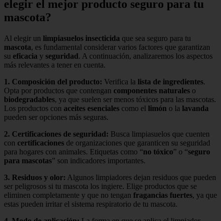
elegir el mejor producto seguro para tu
mascota?
Al elegir un
limpiasuelos insecticida
que sea seguro para tu
mascota
, es fundamental considerar varios factores que garantizan
su
eficacia
y
seguridad
. A continuación, analizaremos los aspectos
más relevantes a tener en cuenta.
1.
Composición del producto
:
Verifica la
lista de ingredientes
.
Opta por productos que contengan
componentes naturales
o
biodegradables
, ya que suelen ser menos tóxicos para las mascotas.
Los productos con
aceites esenciales
como el
limón
o la
lavanda
pueden ser opciones más seguras.
2.
Certificaciones de seguridad
:
Busca limpiasuelos que cuenten
con
certificaciones
de organizaciones que garanticen su seguridad
para hogares con animales. Etiquetas como “
no tóxico
” o “
seguro
para mascotas
” son indicadores importantes.
3.
Residuos y olor
:
Algunos limpiadores dejan residuos que pueden
ser peligrosos si tu mascota los ingiere. Elige productos que se
eliminen completamente y que no tengan
fragancias fuertes
, ya que
estas pueden irritar el sistema respiratorio de tu mascota.
4.
Modo de aplicación
:
La forma en que se aplica el limpiador