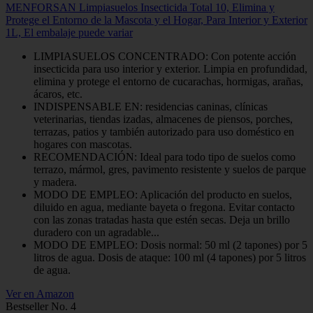
MENFORSAN Limpiasuelos Insecticida Total 10, Elimina y
Protege el Entorno de la Mascota y el Hogar, Para Interior y Exterior
1L, El embalaje puede variar
LIMPIASUELOS CONCENTRADO: Con potente acción
insecticida para uso interior y exterior. Limpia en profundidad,
elimina y protege el entorno de cucarachas, hormigas, arañas,
ácaros, etc.
INDISPENSABLE EN: residencias caninas, clínicas
veterinarias, tiendas izadas, almacenes de piensos, porches,
terrazas, patios y también autorizado para uso doméstico en
hogares con mascotas.
RECOMENDACIÓN: Ideal para todo tipo de suelos como
terrazo, mármol, gres, pavimento resistente y suelos de parque
y madera.
MODO DE EMPLEO: Aplicación del producto en suelos,
diluido en agua, mediante bayeta o fregona. Evitar contacto
con las zonas tratadas hasta que estén secas. Deja un brillo
duradero con un agradable...
MODO DE EMPLEO: Dosis normal: 50 ml (2 tapones) por 5
litros de agua. Dosis de ataque: 100 ml (4 tapones) por 5 litros
de agua.
Ver en Amazon
Bestseller No. 4