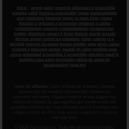
Inicio
perros
gatos
comercio
alimentaci n
acuariofilia
acuarios
salud
tenencia responsable
ventas
mantenimiento
aves
marketing
bienestar
peque os mam feros
verano
legislaci n
peluquer a
accesorios
peluquer a canina
complementos
consejos
comportamiento
protagonistas
reptiles
abandono
adopci n
ferias
higiene
snacks
acuario
iberzoo propet
comercios
estanques
viajar
conejos
cr a
navidad
especies invasoras
terapia asistida
agua
peces
camas
econom a
mascotas
aedpac
madrid
art culos
nombres para
perros
actualidad
acuariofilia 2
acuariofilia
articulos
canal tv
nombres para gatos
novedades
tablon de anuncios
uncategorized
zona pro
Aviso de afiliados
Como Afiliado de Amazon, obtengo
ingresos por las compras adscritas que cumplen los
requisitos aplicables. Algunos enlaces de esta página son
enlaces de afiliado, lo que significa que puedo recibir una
pequeña comisión sin coste adicional para ti si realizas una
compra a través de ellos. Esto ayuda a mantener y mejorar
este sitio web.
© 2026 especiespro.es. Todos los derechos reservados.