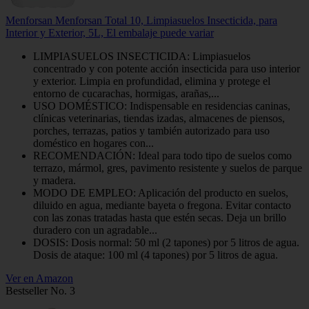
Menforsan Menforsan Total 10, Limpiasuelos Insecticida, para
Interior y Exterior, 5L, El embalaje puede variar
LIMPIASUELOS INSECTICIDA: Limpiasuelos
concentrado y con potente acción insecticida para uso interior
y exterior. Limpia en profundidad, elimina y protege el
entorno de cucarachas, hormigas, arañas,...
USO DOMÉSTICO: Indispensable en residencias caninas,
clínicas veterinarias, tiendas izadas, almacenes de piensos,
porches, terrazas, patios y también autorizado para uso
doméstico en hogares con...
RECOMENDACIÓN: Ideal para todo tipo de suelos como
terrazo, mármol, gres, pavimento resistente y suelos de parque
y madera.
MODO DE EMPLEO: Aplicación del producto en suelos,
diluido en agua, mediante bayeta o fregona. Evitar contacto
con las zonas tratadas hasta que estén secas. Deja un brillo
duradero con un agradable...
DOSIS: Dosis normal: 50 ml (2 tapones) por 5 litros de agua.
Dosis de ataque: 100 ml (4 tapones) por 5 litros de agua.
Ver en Amazon
Bestseller No. 3