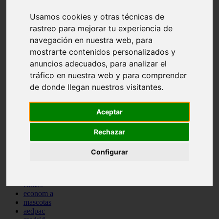
comportamiento
Usamos cookies y otras técnicas de
protagonistas
reptiles
rastreo para mejorar tu experiencia de
abandono
navegación en nuestra web, para
adopci n
mostrarte contenidos personalizados y
ferias
higiene
anuncios adecuados, para analizar el
snacks
tráfico en nuestra web y para comprender
acuario
de donde llegan nuestros visitantes.
iberzoo propet
comercios
estanques
Aceptar
viajar
conejos
Rechazar
cr a
navidad
especies invasoras
Configurar
terapia asistida
agua
peces
camas
econom a
mascotas
aedpac