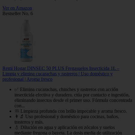
Ver en Amazon
Bestseller No. 6
Remi Hogar DINSEC 50 PLUS Fregasuelos Insecticida 1L –
Limpia y elimina cucarachas y rastreros | Uso doméstico y
profesional | Aroma fresco
✅ Elimina cucarachas, chinches y rastreros con acción
insecticida efectiva y duradera. ctúa por contacto e ingestión,
eliminando insectos desde el primer uso. Fórmula concentrada
con...
🧼 Limpieza profunda con brillo impecable y aroma fresco.
👨‍🔬 Uso profesional y doméstico para cocinas, baños,
trasteros y más.
💧 Dilución en agua y aplicación en zócalos y suelos
mediante fregona o bayeta. La dosis media de utilización