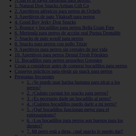
¿Cuál es la mejor merienda para perros?
1. Natural Dog Snacks Artisan Gift Co
2. Aperitivos alérgicos para perros de Qchefs
3. Aperitivos de pato Vitakraft para perros
4. Good Boy Jerky Dog Snacks
5. Bounce y bocadillos para perros Bella Grain Free
6. Merienda para perros de acción oral Purina Dentalife
7. Snacks de pato woolf para perros
8. Snacks para perros con pollo Trixie
9. Aperitivos para perros sin cereales de por vida
10. Aperitivos para perros Dental Fresh Frieskies
11. Bocadillos para perros pequeños Greenies
Cosas a considerar antes de comprar bocadillos para perros
Consejos prácticos para elegir un snack para perros
Preguntas frecuentes
1. ¿Se puede usar harina humana para picar a los
perros?
2. ¿Cuánto cuestan los snacks para perros?
3. ¿Es necesario darle un bocadillo al perro?
4. ¿Cuántos bocadillos puedo darle a mi perro?
5. ¿Qué bocadillos funcionan mejor para el
entrenamiento?
6. ¿Los bocadillos para perros son buenos para los
dientes?
7. Mi perro está a dieta, ¿qué snacks le puedo dar?