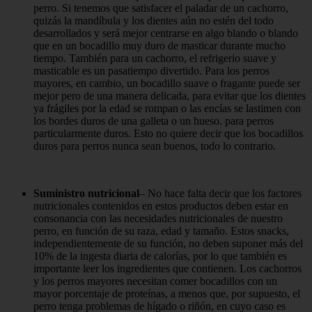
perro. Si tenemos que satisfacer el paladar de un cachorro,
quizás la mandíbula y los dientes aún no estén del todo
desarrollados y será mejor centrarse en algo blando o blando
que en un bocadillo muy duro de masticar durante mucho
tiempo. También para un cachorro, el refrigerio suave y
masticable es un pasatiempo divertido. Para los perros
mayores, en cambio, un bocadillo suave o fragante puede ser
mejor pero de una manera delicada, para evitar que los dientes
ya frágiles por la edad se rompan o las encías se lastimen con
los bordes duros de una galleta o un hueso. para perros
particularmente duros. Esto no quiere decir que los bocadillos
duros para perros nunca sean buenos, todo lo contrario.
Suministro nutricional
– No hace falta decir que los factores
nutricionales contenidos en estos productos deben estar en
consonancia con las necesidades nutricionales de nuestro
perro, en función de su raza, edad y tamaño. Estos snacks,
independientemente de su función, no deben suponer más del
10% de la ingesta diaria de calorías, por lo que también es
importante leer los ingredientes que contienen. Los cachorros
y los perros mayores necesitan comer bocadillos con un
mayor porcentaje de proteínas, a menos que, por supuesto, el
perro tenga problemas de hígado o riñón, en cuyo caso es