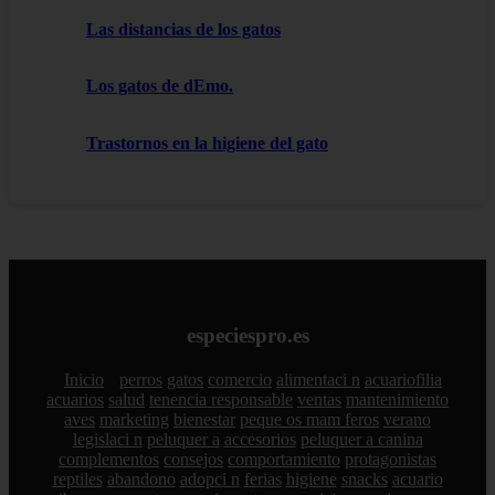
Las distancias de los gatos
Los gatos de dEmo.
Trastornos en la higiene del gato
especiespro.es
Inicio
perros
gatos
comercio
alimentaci n
acuariofilia
acuarios
salud
tenencia responsable
ventas
mantenimiento
aves
marketing
bienestar
peque os mam feros
verano
legislaci n
peluquer a
accesorios
peluquer a canina
complementos
consejos
comportamiento
protagonistas
reptiles
abandono
adopci n
ferias
higiene
snacks
acuario