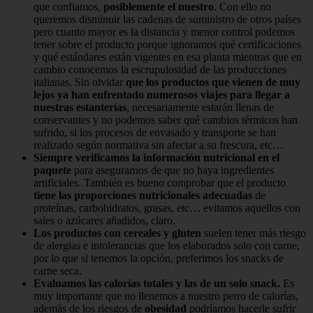
que confiamos,
posiblemente el nuestro
. Con ello no
queremos disminuir las cadenas de suministro de otros países
pero cuanto mayor es la distancia y menor control podemos
tener sobre el producto porque ignoramos qué certificaciones
y qué estándares están vigentes en esa planta mientras que en
cambio conocemos la escrupulosidad de las producciones
italianas. Sin olvidar
que los productos que vienen de muy
lejos ya han enfrentado numerosos viajes para llegar a
nuestras estanterías
, necesariamente estarán llenas de
conservantes y no podemos saber qué cambios térmicos han
sufrido, si los procesos de envasado y transporte se han
realizado según normativa sin afectar a su frescura, etc…
Siempre verificamos la información nutricional en el
paquete
para asegurarnos de que no haya ingredientes
artificiales. También es bueno comprobar que el producto
tiene las proporciones nutricionales adecuadas
de
proteínas, carbohidratos, grasas, etc… evitamos aquellos con
sales o azúcares añadidos, claro.
Los productos con cereales y gluten
suelen tener más riesgo
de alergias e intolerancias que los elaborados solo con carne,
por lo que si tenemos la opción, preferimos los snacks de
carne seca.
Evaluamos las calorías totales y las de un solo snack.
Es
muy importante que no llenemos a nuestro perro de calorías,
además de los riesgos de
obesidad
podríamos hacerle sufrir