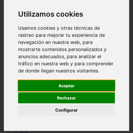
comportamiento
protagonistas
Utilizamos cookies
reptiles
abandono
adopci n
Usamos cookies y otras técnicas de
ferias
rastreo para mejorar tu experiencia de
higiene
navegación en nuestra web, para
snacks
acuario
mostrarte contenidos personalizados y
iberzoo propet
anuncios adecuados, para analizar el
comercios
tráfico en nuestra web y para comprender
estanques
viajar
de donde llegan nuestros visitantes.
conejos
cr a
navidad
Aceptar
especies invasoras
terapia asistida
Rechazar
agua
peces
Configurar
camas
econom a
mascotas
aedpac