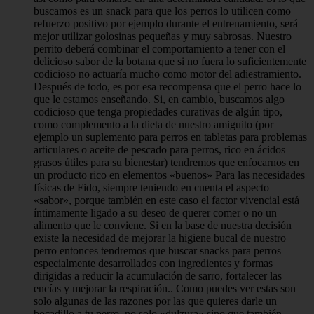
buscamos es un snack para que los perros lo utilicen como
refuerzo positivo por ejemplo durante el entrenamiento, será
mejor utilizar golosinas pequeñas y muy sabrosas. Nuestro
perrito deberá combinar el comportamiento a tener con el
delicioso sabor de la botana que si no fuera lo suficientemente
codicioso no actuaría mucho como motor del adiestramiento.
Después de todo, es por esa recompensa que el perro hace lo
que le estamos enseñando. Si, en cambio, buscamos algo
codicioso que tenga propiedades curativas de algún tipo,
como complemento a la dieta de nuestro amiguito (por
ejemplo un suplemento para perros en tabletas para problemas
articulares o aceite de pescado para perros, rico en ácidos
grasos útiles para su bienestar) tendremos que enfocarnos en
un producto rico en elementos «buenos» Para las necesidades
físicas de Fido, siempre teniendo en cuenta el aspecto
«sabor», porque también en este caso el factor vivencial está
íntimamente ligado a su deseo de querer comer o no un
alimento que le conviene. Si en la base de nuestra decisión
existe la necesidad de mejorar la higiene bucal de nuestro
perro entonces tendremos que buscar snacks para perros
especialmente desarrollados con ingredientes y formas
dirigidas a reducir la acumulación de sarro, fortalecer las
encías y mejorar la respiración.. Como puedes ver estas son
solo algunas de las razones por las que quieres darle un
bocadillo a tu perro, no solo «dulzura» sino que también