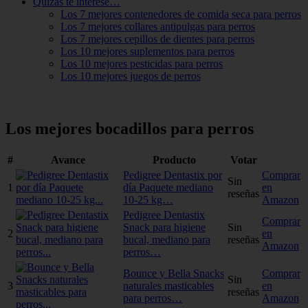
Quizás te interese…
Los 7 mejores contenedores de comida seca para perros
Los 7 mejores collares antipulgas para perros
Los 7 mejores cepillos de dientes para perros
Los 10 mejores suplementos para perros
Los 10 mejores pesticidas para perros
Los 10 mejores juegos de perros
Los mejores bocadillos para perros
#
Avance
Producto
Votar
Pedigree Dentastix por
Comprar
Sin
1
día Paquete mediano
en
reseñas
10-25 kg…
Amazon
Pedigree Dentastix
Comprar
Snack para higiene
Sin
2
en
bucal, mediano para
reseñas
Amazon
perros…
Bounce y Bella Snacks
Comprar
Sin
3
naturales masticables
en
reseñas
para perros…
Amazon