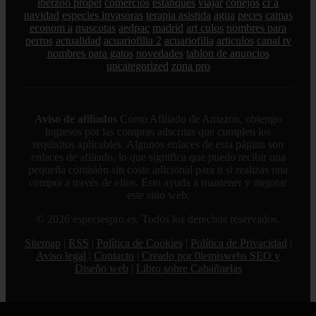
iberzoo propet
comercios
estanques
viajar
conejos
cr a
navidad
especies invasoras
terapia asistida
agua
peces
camas
econom a
mascotas
aedpac
madrid
art culos
nombres para
perros
actualidad
acuariofilia 2
acuariofilia
articulos
canal tv
nombres para gatos
novedades
tablon de anuncios
uncategorized
zona pro
Aviso de afiliados
Como Afiliado de Amazon, obtengo
ingresos por las compras adscritas que cumplen los
requisitos aplicables. Algunos enlaces de esta página son
enlaces de afiliado, lo que significa que puedo recibir una
pequeña comisión sin coste adicional para ti si realizas una
compra a través de ellos. Esto ayuda a mantener y mejorar
este sitio web.
© 2026 especiespro.es. Todos los derechos reservados.
Sitemap
|
RSS
|
Política de Cookies
|
Política de Privacidad
|
Aviso legal
|
Contacto
|
Creado por 0lemiswebs SEO y
Diseño web
|
Libro sobre Cabañuelas