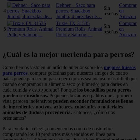
Dehner – Saco para
Comprar
Sin
4
perros, Snackbox
en
reseñas
Jumbo, 4 mezclas de…
Amazon
Trixie TX-31535
Comprar
Sin
5
Premium Rolls, Animal
en
reseñas
Pollo y Salmón,…
Amazon
¿Cuál es la mejor merienda para perros?
Como hemos visto en un artículo anterior sobre los
mejores huesos
para perros
, comprar golosinas para nuestros amigos de cuatro
patas puede parecer un paseo pero quizás sea incluso más difícil que
cuando compramos un alimento seco (o húmedo) para darles en
cada comida y esto ¿porque? Por qué
los bocadillos para perros
pueden ser insidiosos.
Pequeños bocados o palitos que a primera
vista parecen inofensivos
pueden esconder formulaciones llenas
de ingredientes nocivos, azúcares, colorantes o materiales
animales de dudosa procedencia.
Entonces, ¿cómo nos
orientamos?
Para ayudarte a elegir, comencemos como de costumbre
comparando los 10 productos más vendidos en línea para
comprender las diferentes características e identificar el
mejor snack