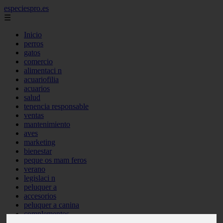
especiespro.es
☰
Inicio
perros
gatos
comercio
alimentaci n
acuariofilia
acuarios
salud
tenencia responsable
ventas
mantenimiento
aves
marketing
bienestar
peque os mam feros
verano
legislaci n
peluquer a
accesorios
peluquer a canina
complementos
consejos