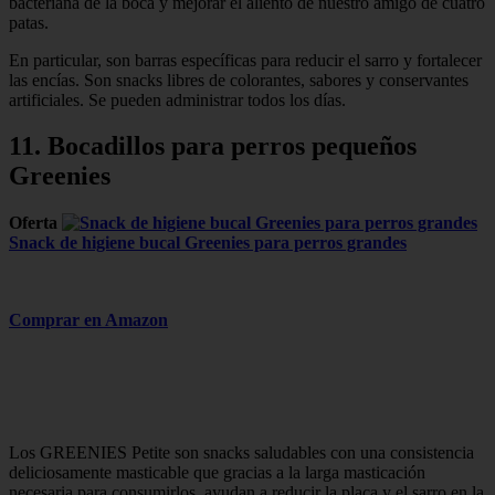
bacteriana de la boca y mejorar el aliento de nuestro amigo de cuatro
patas.
En particular, son barras específicas para reducir el sarro y fortalecer
las encías. Son snacks libres de colorantes, sabores y conservantes
artificiales. Se pueden administrar todos los días.
11. Bocadillos para perros pequeños
Greenies
Oferta
Snack de higiene bucal Greenies para perros grandes
Comprar en Amazon
Los GREENIES Petite son snacks saludables con una consistencia
deliciosamente masticable que gracias a la larga masticación
necesaria para consumirlos, ayudan a reducir la placa y el sarro en la