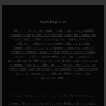
especiespro.es
Inicio
perros
gatos
comercio
alimentaci n
acuariofilia
acuarios
salud
tenencia responsable
ventas
mantenimiento
aves
marketing
bienestar
peque os mam feros
verano
legislaci n
peluquer a
accesorios
peluquer a canina
complementos
consejos
comportamiento
protagonistas
reptiles
abandono
adopci n
ferias
higiene
snacks
acuario
iberzoo propet
comercios
estanques
viajar
conejos
cr a
navidad
especies invasoras
terapia asistida
agua
peces
camas
econom a
mascotas
aedpac
madrid
art culos
nombres para
perros
actualidad
acuariofilia 2
acuariofilia
articulos
canal tv
nombres para gatos
novedades
tablon de anuncios
uncategorized
zona pro
© 2026 especiespro.es. Todos los derechos reservados.
Sitemap
|
RSS
|
Política de Cookies
|
Política de Privacidad
|