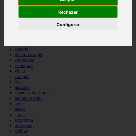
comportamiento
protagonistas
Rechazar
reptiles
abandono
Configurar
adopci n
ferias
higiene
snacks
acuario
iberzoo propet
comercios
estanques
viajar
conejos
cr a
navidad
especies invasoras
terapia asistida
agua
peces
camas
econom a
mascotas
aedpac