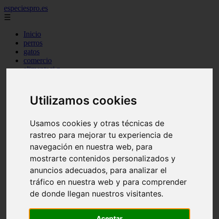
especiespro.es
☰
Inicio
perros
gatos
comercio
alimentaci n
acuariofilia
acuarios
salud
Utilizamos cookies
tenencia responsable
ventas
mantenimiento
Usamos cookies y otras técnicas de
aves
rastreo para mejorar tu experiencia de
marketing
navegación en nuestra web, para
bienestar
peque os mam feros
mostrarte contenidos personalizados y
verano
anuncios adecuados, para analizar el
legislaci n
tráfico en nuestra web y para comprender
peluquer a
accesorios
de donde llegan nuestros visitantes.
peluquer a canina
complementos
Aceptar
consejos