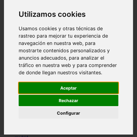
comportamiento
protagonistas
Utilizamos cookies
reptiles
abandono
adopci n
Usamos cookies y otras técnicas de
ferias
rastreo para mejorar tu experiencia de
higiene
navegación en nuestra web, para
snacks
acuario
mostrarte contenidos personalizados y
iberzoo propet
anuncios adecuados, para analizar el
comercios
tráfico en nuestra web y para comprender
estanques
viajar
de donde llegan nuestros visitantes.
conejos
cr a
navidad
Aceptar
especies invasoras
terapia asistida
Rechazar
agua
peces
Configurar
camas
econom a
mascotas
aedpac