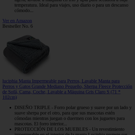
temperatura. Ideal para viajes, uso diario o para un descanso
cómodo...
Ver en Amazon
Bestseller No. 6
luciphia Manta Impermeable para Perros, Lavable Manta para
Perros y Gatos Grande Mediano Pequeño, Sherpa Fleece Protección
de Sofá, Cama, Coche, Lavable a Máquina Gris Claro S (71 *
102cm)
DISEÑO TRIPLE - Forro polar grueso y suave por un lado y
suave sherpa por el otro, para que sus mascotas estén
cómodas mientras juegan o duermen con los juguetes para
mascotas. El forro interior...
PROTECCIÓN DE LOS MUEBLES - Un revestimiento
impermeable en el interior de la manta Luciphia protege sus