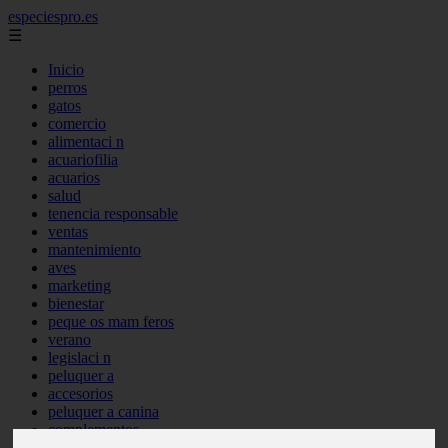
especiespro.es
☰
Inicio
perros
gatos
comercio
alimentaci n
acuariofilia
acuarios
salud
tenencia responsable
ventas
mantenimiento
aves
marketing
bienestar
peque os mam feros
verano
legislaci n
peluquer a
accesorios
peluquer a canina
complementos
consejos