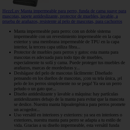
HezzLuv Manta impermeable para perro, funda de cama suave para
mascotas, tapete antideslizante, protector de muebles, lavable, a
prueba de arañazos, resistente al pelo de mascotas, para cachorros
Manta impermeable para perro: con un doble sistema
impermeable con un revestimiento impermeable en la capa
exterior y una membrana impermeable de TPU en la capa
interior, la tercera capa utiliza fibra...
Protector de muebles para perros y gatos: esta manta para
mascotas es adecuada para todo tipo de muebles,
especialmente tu sofá y cama. Puede proteger tus muebles de
arañazos, marcas de mordeduras y...
Deshágase del pelo de mascotas fácilmente: Diseñado
pensando en los dueños de mascotas, ¡con su tela única, ¡el
pelo de los perros simplemente no se pega! Ya sea un perro
peludo o un gato que...
Diseño antideslizante y lavable a máquina: hay partículas
antideslizantes debajo de la manta para evitar que la mascota
se deslice. Nuestra manta hipoalergénica para perros promete
un acogedor...
Uso versátil en interiores y exteriores: ya sea en interiores o
exteriores, nuestra manta para perro se adapta a tu estilo de
vida. Gracias a su diseño impermeable, esta versátil funda