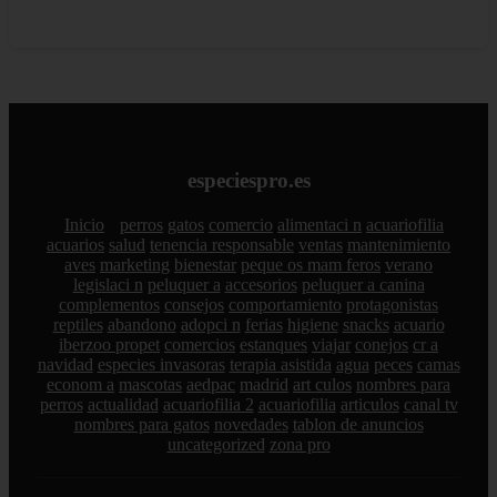
especiespro.es
Inicio
perros
gatos
comercio
alimentaci n
acuariofilia
acuarios
salud
tenencia responsable
ventas
mantenimiento
aves
marketing
bienestar
peque os mam feros
verano
legislaci n
peluquer a
accesorios
peluquer a canina
complementos
consejos
comportamiento
protagonistas
reptiles
abandono
adopci n
ferias
higiene
snacks
acuario
iberzoo propet
comercios
estanques
viajar
conejos
cr a
navidad
especies invasoras
terapia asistida
agua
peces
camas
econom a
mascotas
aedpac
madrid
art culos
nombres para
perros
actualidad
acuariofilia 2
acuariofilia
articulos
canal tv
nombres para gatos
novedades
tablon de anuncios
uncategorized
zona pro