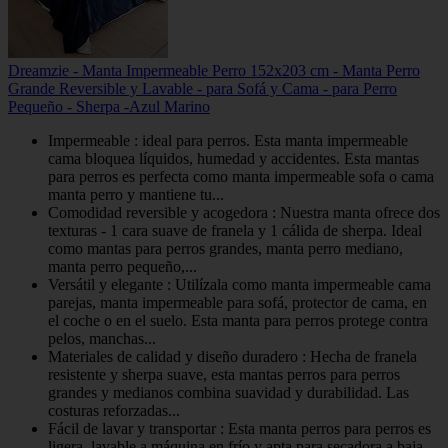
Dreamzie - Manta Impermeable Perro 152x203 cm - Manta Perro
Grande Reversible y Lavable - para Sofá y Cama - para Perro
Pequeño - Sherpa -Azul Marino
Impermeable : ideal para perros. Esta manta impermeable
cama bloquea líquidos, humedad y accidentes. Esta mantas
para perros es perfecta como manta impermeable sofa o cama
manta perro y mantiene tu...
Comodidad reversible y acogedora : Nuestra manta ofrece dos
texturas - 1 cara suave de franela y 1 cálida de sherpa. Ideal
como mantas para perros grandes, manta perro mediano,
manta perro pequeño,...
Versátil y elegante : Utilízala como manta impermeable cama
parejas, manta impermeable para sofá, protector de cama, en
el coche o en el suelo. Esta manta para perros protege contra
pelos, manchas...
Materiales de calidad y diseño duradero : Hecha de franela
resistente y sherpa suave, esta mantas perros para perros
grandes y medianos combina suavidad y durabilidad. Las
costuras reforzadas...
Fácil de lavar y transportar : Esta manta perros para perros es
ligera, lavable a máquina en frío y apta para secadora a baja