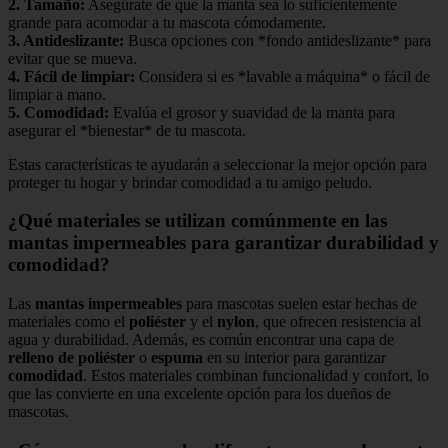
2.
Tamaño
:
Asegúrate de que la manta sea lo suficientemente
grande para acomodar a tu mascota cómodamente.
3.
Antideslizante
:
Busca opciones con *fondo antideslizante* para
evitar que se mueva.
4.
Fácil de limpiar
:
Considera si es *lavable a máquina* o fácil de
limpiar a mano.
5.
Comodidad
:
Evalúa el grosor y suavidad de la manta para
asegurar el *bienestar* de tu mascota.
Estas características te ayudarán a seleccionar la mejor opción para
proteger tu hogar y brindar comodidad a tu amigo peludo.
¿Qué materiales se utilizan comúnmente en las
mantas impermeables para garantizar durabilidad y
comodidad?
Las
mantas impermeables
para mascotas suelen estar hechas de
materiales como el
poliéster
y el
nylon
, que ofrecen resistencia al
agua y durabilidad. Además, es común encontrar una capa de
relleno de poliéster
o
espuma
en su interior para garantizar
comodidad
. Estos materiales combinan funcionalidad y confort, lo
que las convierte en una excelente opción para los dueños de
mascotas.