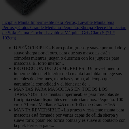
luciphia Manta Impermeable para Perros, Lavable Manta para
Perros y Gatos Grande Mediano Pequeño, Sherpa Fleece Protección
de Sofá, Cama, Coche, Lavable a Máquina Gris Claro S (71 *
102cm)
DISEÑO TRIPLE - Forro polar grueso y suave por un lado y
suave sherpa por el otro, para que sus mascotas estén
cómodas mientras juegan o duermen con los juguetes para
mascotas. El forro interior...
PROTECCIÓN DE LOS MUEBLES - Un revestimiento
impermeable en el interior de la manta Luciphia protege sus
muebles de derrames, manchas y orina, al tiempo que
garantiza la comodidad y el bienestar de...
MANTAS PARA MASCOTAS EN TODOS LOS
TAMAÑOS - Las mantas impermeables para mascotas de
Luciphia están disponibles en cuatro tamaños. Pequeño: 100
cm x 71 cm / Mediano: 145 cm x 100 cm / Grande: 165...
MANTA REVERSIBLE - La gruesa y resistente manta para
mascotas está formada por varias capas de cálida sherpa y
suave forro polar. No forma bolitas y es suave al contacto con
la piel. Perfecta para...