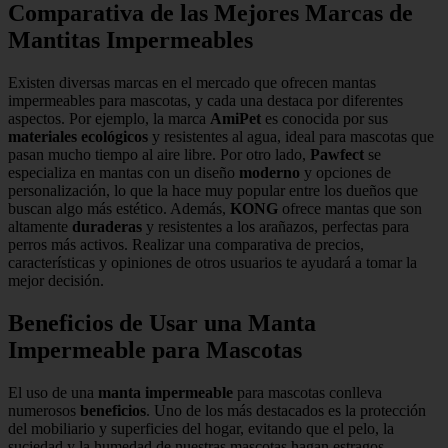
Comparativa de las Mejores Marcas de
Mantitas Impermeables
Existen diversas marcas en el mercado que ofrecen mantas
impermeables para mascotas, y cada una destaca por diferentes
aspectos. Por ejemplo, la marca
AmiPet
es conocida por sus
materiales ecológicos
y resistentes al agua, ideal para mascotas que
pasan mucho tiempo al aire libre. Por otro lado,
Pawfect
se
especializa en mantas con un diseño
moderno
y opciones de
personalización, lo que la hace muy popular entre los dueños que
buscan algo más estético. Además,
KONG
ofrece mantas que son
altamente
duraderas
y resistentes a los arañazos, perfectas para
perros más activos. Realizar una comparativa de precios,
características y opiniones de otros usuarios te ayudará a tomar la
mejor decisión.
Beneficios de Usar una Manta
Impermeable para Mascotas
El uso de una
manta impermeable
para mascotas conlleva
numerosos
beneficios
. Uno de los más destacados es la protección
del mobiliario y superficies del hogar, evitando que el pelo, la
suciedad y la humedad de nuestras mascotas hagan estragos.