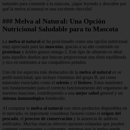
naturales para consentir a tu mascota, ¡sigue leyendo y descubre por
qué la melva al natural es una excelente elección!
### Melva al Natural: Una Opción
Nutricional Saludable para tu Mascota
La
melva al natural
se ha posicionado como una opción nutricional
muy apreciada para las
mascotas
, gracias a su alto contenido en
proteínas
y ácidos grasos omega-3. Este tipo de alimento es ideal
para aquellos dueños que buscan proporcionar una dieta equilibrada
y rica en nutrientes a sus compañeros peludos.
Uno de los aspectos más destacados de la
melva al natural
es su
perfil nutricional, que incluye vitaminas del grupo B, así como
minerales esenciales como el
selenio
y el
fósforo
. Estos nutrientes
son fundamentales para el correcto funcionamiento del organismo de
nuestras mascotas, contribuyendo a una
mejor salud
general y un
sistema inmunológico
fortalecido.
Al comparar la
melva al natural
con otros productos disponibles en
el mercado, es importante considerar factores como el
origen del
pescado
, el
proceso de conservación
y la ausencia de aditivos
artificiales. Muchas marcas ofrecen opciones enlatadas que pueden
contener conservantes o colorantes, mientras que la melva puede