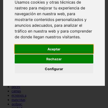
Usamos cookies y otras técnicas de
comportamiento
rastreo para mejorar tu experiencia de
protagonistas
reptiles
navegación en nuestra web, para
abandono
mostrarte contenidos personalizados y
adopci n
anuncios adecuados, para analizar el
ferias
higiene
tráfico en nuestra web y para comprender
snacks
de donde llegan nuestros visitantes.
acuario
iberzoo propet
comercios
Aceptar
estanques
viajar
Rechazar
conejos
cr a
Configurar
navidad
especies invasoras
terapia asistida
agua
peces
camas
econom a
mascotas
aedpac