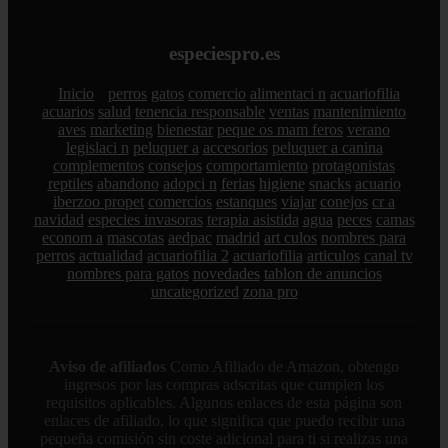
especiespro.es
Inicio
perros
gatos
comercio
alimentaci n
acuariofilia
acuarios
salud
tenencia responsable
ventas
mantenimiento
aves
marketing
bienestar
peque os mam feros
verano
legislaci n
peluquer a
accesorios
peluquer a canina
complementos
consejos
comportamiento
protagonistas
reptiles
abandono
adopci n
ferias
higiene
snacks
acuario
iberzoo propet
comercios
estanques
viajar
conejos
cr a
navidad
especies invasoras
terapia asistida
agua
peces
camas
econom a
mascotas
aedpac
madrid
art culos
nombres para
perros
actualidad
acuariofilia 2
acuariofilia
articulos
canal tv
nombres para gatos
novedades
tablon de anuncios
uncategorized
zona pro
Aviso de afiliados
Como Afiliado de Amazon, obtengo
ingresos por las compras adscritas que cumplen los
requisitos aplicables. Algunos enlaces de esta página son
enlaces de afiliado, lo que significa que puedo recibir una
pequeña comisión sin coste adicional para ti si realizas una