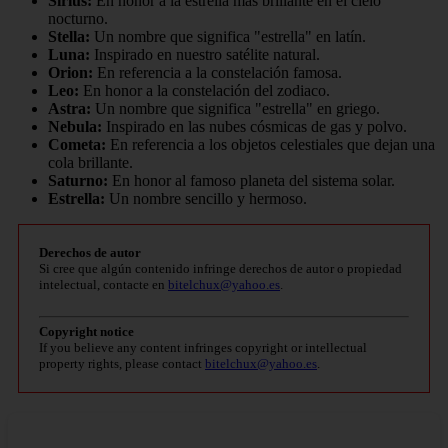
Sirius:
En honor a la estrella más brillante en el cielo
nocturno.
Stella:
Un nombre que significa "estrella" en latín.
Luna:
Inspirado en nuestro satélite natural.
Orion:
En referencia a la constelación famosa.
Leo:
En honor a la constelación del zodiaco.
Astra:
Un nombre que significa "estrella" en griego.
Nebula:
Inspirado en las nubes cósmicas de gas y polvo.
Cometa:
En referencia a los objetos celestiales que dejan una
cola brillante.
Saturno:
En honor al famoso planeta del sistema solar.
Estrella:
Un nombre sencillo y hermoso.
Derechos de autor
Si cree que algún contenido infringe derechos de autor o propiedad
intelectual, contacte en
bitelchux@yahoo.es
.
Copyright notice
If you believe any content infringes copyright or intellectual
property rights, please contact
bitelchux@yahoo.es
.