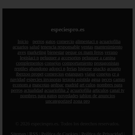
especiespro.es
Inicio
perros
gatos
comercio
alimentaci n
acuariofilia
acuarios
salud
tenencia responsable
ventas
mantenimiento
aves
marketing
bienestar
peque os mam feros
verano
legislaci n
peluquer a
accesorios
peluquer a canina
complementos
consejos
comportamiento
protagonistas
reptiles
abandono
adopci n
ferias
higiene
snacks
acuario
iberzoo propet
comercios
estanques
viajar
conejos
cr a
navidad
especies invasoras
terapia asistida
agua
peces
camas
econom a
mascotas
aedpac
madrid
art culos
nombres para
perros
actualidad
acuariofilia 2
acuariofilia
articulos
canal tv
nombres para gatos
novedades
tablon de anuncios
uncategorized
zona pro
© 2026 especiespro.es. Todos los derechos reservados.
Sitemap
|
RSS
|
Política de Cookies
|
Política de Privacidad
|