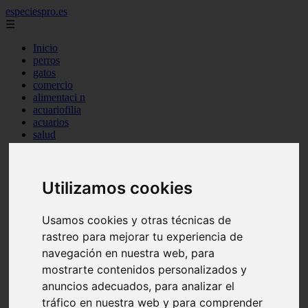
especiespro.es
☰
Inicio
perros
gatos
comercio
alimentaci n
acuariofilia
acuarios
salud
tenencia responsable
ventas
mantenimiento
Utilizamos cookies
aves
marketing
bienestar
Usamos cookies y otras técnicas de
peque os mam feros
verano
rastreo para mejorar tu experiencia de
legislaci n
navegación en nuestra web, para
peluquer a
mostrarte contenidos personalizados y
accesorios
peluquer a canina
anuncios adecuados, para analizar el
complementos
tráfico en nuestra web y para comprender
consejos