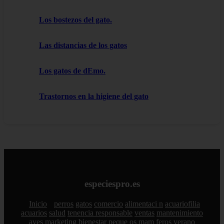
Los bostezos del gato.
Las distancias de los gatos
Los gatos de dEmo.
Trastornos en la higiene del gato
especiespro.es
Inicio
perros
gatos
comercio
alimentaci n
acuariofilia
acuarios
salud
tenencia responsable
ventas
mantenimiento
aves
marketing
bienestar
peque os mam feros
verano