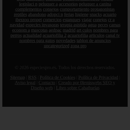
legislaci n
peluquer a
accesorios
peluquer a canina
complementos
consejos
comportamiento
protagonistas
reptiles
abandono
adopci n
ferias
higiene
snacks
acuario
iberzoo propet
comercios
estanques
viajar
conejos
cr a
navidad
especies invasoras
terapia asistida
agua
peces
camas
econom a
mascotas
aedpac
madrid
art culos
nombres para
perros
actualidad
acuariofilia 2
acuariofilia
articulos
canal tv
nombres para gatos
novedades
tablon de anuncios
uncategorized
zona pro
© 2026 especiespro.es. Todos los derechos reservados.
Sitemap
|
RSS
|
Política de Cookies
|
Política de Privacidad
|
Aviso legal
|
Contacto
|
Creado por 0lemiswebs SEO y
Diseño web
|
Libro sobre Cabañuelas