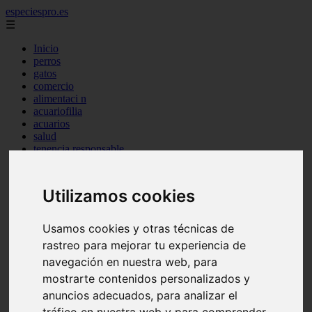
especiespro.es
☰
Inicio
perros
gatos
comercio
alimentaci n
acuariofilia
acuarios
salud
tenencia responsable
ventas
mantenimiento
aves
Utilizamos cookies
marketing
bienestar
peque os mam feros
Usamos cookies y otras técnicas de
verano
rastreo para mejorar tu experiencia de
legislaci n
navegación en nuestra web, para
peluquer a
accesorios
mostrarte contenidos personalizados y
peluquer a canina
anuncios adecuados, para analizar el
complementos
tráfico en nuestra web y para comprender
consejos