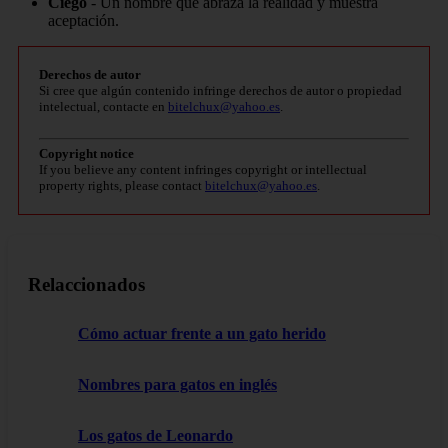
Ciego
- Un nombre que abraza la realidad y muestra
aceptación.
Derechos de autor
Si cree que algún contenido infringe derechos de autor o propiedad
intelectual, contacte en
bitelchux@yahoo.es
.
Copyright notice
If you believe any content infringes copyright or intellectual
property rights, please contact
bitelchux@yahoo.es
.
Relaccionados
Cómo actuar frente a un gato herido
Nombres para gatos en inglés
Los gatos de Leonardo