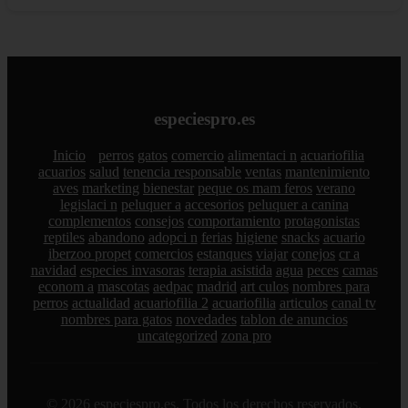
especiespro.es
Inicio
perros
gatos
comercio
alimentaci n
acuariofilia
acuarios
salud
tenencia responsable
ventas
mantenimiento
aves
marketing
bienestar
peque os mam feros
verano
legislaci n
peluquer a
accesorios
peluquer a canina
complementos
consejos
comportamiento
protagonistas
reptiles
abandono
adopci n
ferias
higiene
snacks
acuario
iberzoo propet
comercios
estanques
viajar
conejos
cr a
navidad
especies invasoras
terapia asistida
agua
peces
camas
econom a
mascotas
aedpac
madrid
art culos
nombres para
perros
actualidad
acuariofilia 2
acuariofilia
articulos
canal tv
nombres para gatos
novedades
tablon de anuncios
uncategorized
zona pro
© 2026 especiespro.es. Todos los derechos reservados.