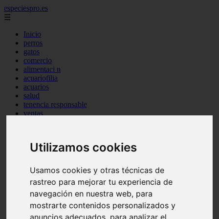
especiespro.es
☰
Inicio
perros
gatos
comercio
alimentaci n
acuariofilia
acuarios
salud
tenencia responsable
ventas
mantenimiento
aves
marketing
Utilizamos cookies
bienestar
peque os mam feros
verano
Usamos cookies y otras técnicas de
legislaci n
rastreo para mejorar tu experiencia de
peluquer a
accesorios
navegación en nuestra web, para
peluquer a canina
mostrarte contenidos personalizados y
complementos
anuncios adecuados, para analizar el
consejos