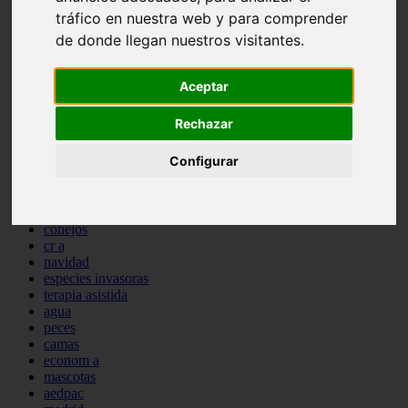
comportamiento
tráfico en nuestra web y para comprender
protagonistas
de donde llegan nuestros visitantes.
reptiles
abandono
adopci n
Aceptar
ferias
higiene
Rechazar
snacks
acuario
Configurar
iberzoo propet
comercios
estanques
viajar
conejos
cr a
navidad
especies invasoras
terapia asistida
agua
peces
camas
econom a
mascotas
aedpac