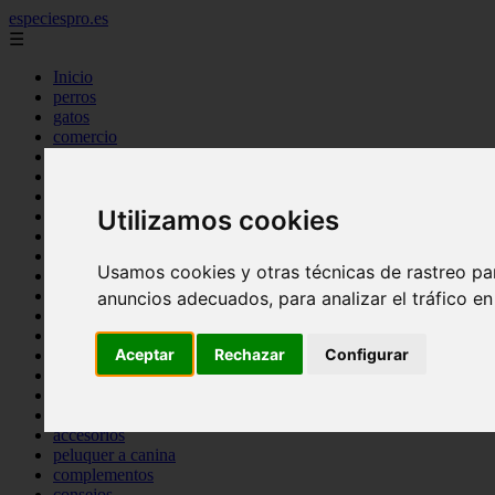
especiespro.es
☰
Inicio
perros
gatos
comercio
alimentaci n
acuariofilia
acuarios
Utilizamos cookies
salud
tenencia responsable
ventas
Usamos cookies y otras técnicas de rastreo pa
mantenimiento
aves
anuncios adecuados, para analizar el tráfico e
marketing
bienestar
Aceptar
Rechazar
Configurar
peque os mam feros
verano
legislaci n
peluquer a
accesorios
peluquer a canina
complementos
consejos