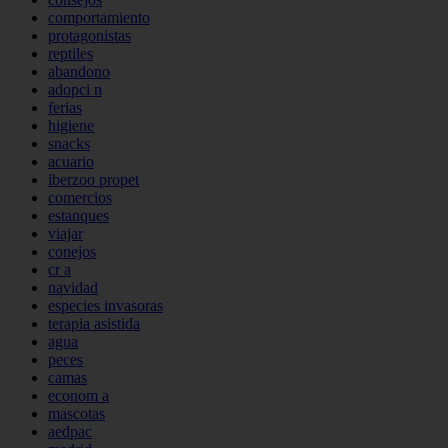
comportamiento
protagonistas
reptiles
abandono
adopci n
ferias
higiene
snacks
acuario
iberzoo propet
comercios
estanques
viajar
conejos
cr a
navidad
especies invasoras
terapia asistida
agua
peces
camas
econom a
mascotas
aedpac