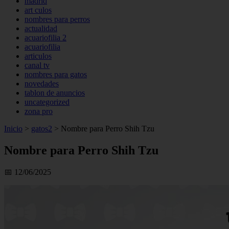
madrid
art culos
nombres para perros
actualidad
acuariofilia 2
acuariofilia
articulos
canal tv
nombres para gatos
novedades
tablon de anuncios
uncategorized
zona pro
Inicio
>
gatos2
>
Nombre para Perro Shih Tzu
Nombre para Perro Shih Tzu
📅 12/06/2025