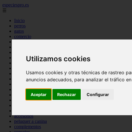
especiespro.es
☰
Inicio
perros
gatos
comercio
alimentaci n
acuariofilia
acuarios
Utilizamos cookies
salud
tenencia responsable
ventas
Usamos cookies y otras técnicas de rastreo pa
mantenimiento
aves
anuncios adecuados, para analizar el tráfico e
marketing
bienestar
Aceptar
Rechazar
Configurar
peque os mam feros
verano
legislaci n
peluquer a
accesorios
peluquer a canina
complementos
consejos