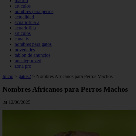
madrid
art culos
nombres para perros
actualidad
acuariofilia 2
acuariofilia
articulos
canal tv
nombres para gatos
novedades
tablon de anuncios
uncategorized
zona pro
Inicio
>
gatos2
>
Nombres Africanos para Perros Machos
Nombres Africanos para Perros Machos
📅 12/06/2025