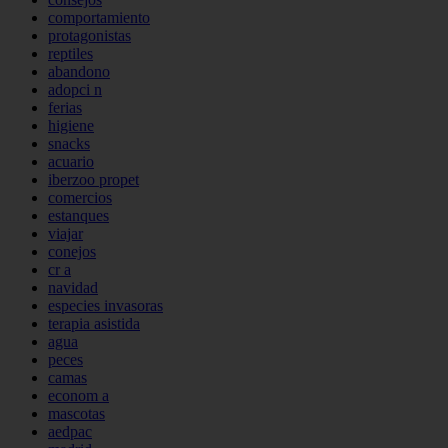
comportamiento
protagonistas
reptiles
abandono
adopci n
ferias
higiene
snacks
acuario
iberzoo propet
comercios
estanques
viajar
conejos
cr a
navidad
especies invasoras
terapia asistida
agua
peces
camas
econom a
mascotas
aedpac