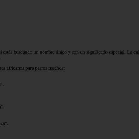
estás buscando un nombre único y con un significado especial. La cultu
.
res africanos para perros machos:
n".
a".
nza".