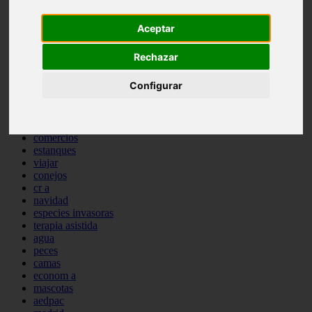
comportamiento
protagonistas
Aceptar
reptiles
abandono
Rechazar
adopci n
ferias
Configurar
higiene
snacks
acuario
iberzoo propet
comercios
estanques
viajar
conejos
cr a
navidad
especies invasoras
terapia asistida
agua
peces
camas
econom a
mascotas
aedpac