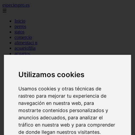
especiespro.es
☰
Inicio
perros
gatos
comercio
alimentaci n
acuariofilia
acuarios
salud
tenencia responsable
ventas
Utilizamos cookies
mantenimiento
aves
marketing
Usamos cookies y otras técnicas de
bienestar
rastreo para mejorar tu experiencia de
peque os mam feros
verano
navegación en nuestra web, para
legislaci n
mostrarte contenidos personalizados y
peluquer a
anuncios adecuados, para analizar el
accesorios
peluquer a canina
tráfico en nuestra web y para comprender
complementos
de donde llegan nuestros visitantes.
consejos