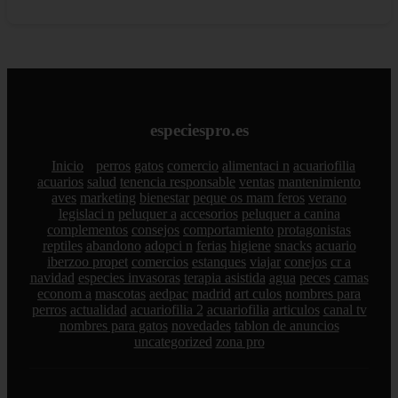
especiespro.es
Inicio
perros
gatos
comercio
alimentaci n
acuariofilia
acuarios
salud
tenencia responsable
ventas
mantenimiento
aves
marketing
bienestar
peque os mam feros
verano
legislaci n
peluquer a
accesorios
peluquer a canina
complementos
consejos
comportamiento
protagonistas
reptiles
abandono
adopci n
ferias
higiene
snacks
acuario
iberzoo propet
comercios
estanques
viajar
conejos
cr a
navidad
especies invasoras
terapia asistida
agua
peces
camas
econom a
mascotas
aedpac
madrid
art culos
nombres para
perros
actualidad
acuariofilia 2
acuariofilia
articulos
canal tv
nombres para gatos
novedades
tablon de anuncios
uncategorized
zona pro