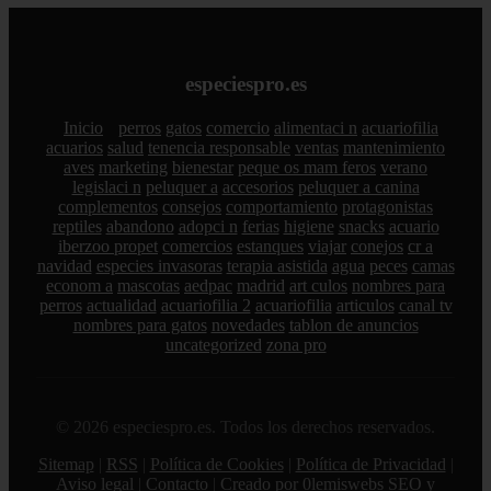
especiespro.es
Inicio
perros
gatos
comercio
alimentaci n
acuariofilia
acuarios
salud
tenencia responsable
ventas
mantenimiento
aves
marketing
bienestar
peque os mam feros
verano
legislaci n
peluquer a
accesorios
peluquer a canina
complementos
consejos
comportamiento
protagonistas
reptiles
abandono
adopci n
ferias
higiene
snacks
acuario
iberzoo propet
comercios
estanques
viajar
conejos
cr a
navidad
especies invasoras
terapia asistida
agua
peces
camas
econom a
mascotas
aedpac
madrid
art culos
nombres para
perros
actualidad
acuariofilia 2
acuariofilia
articulos
canal tv
nombres para gatos
novedades
tablon de anuncios
uncategorized
zona pro
© 2026 especiespro.es. Todos los derechos reservados.
Sitemap
|
RSS
|
Política de Cookies
|
Política de Privacidad
|
Aviso legal
|
Contacto
|
Creado por 0lemiswebs SEO y