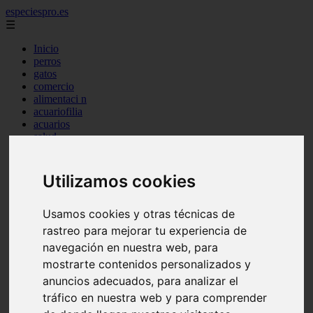
especiespro.es
☰
Inicio
perros
gatos
comercio
alimentaci n
acuariofilia
acuarios
salud
tenencia responsable
ventas
mantenimiento
Utilizamos cookies
aves
marketing
bienestar
Usamos cookies y otras técnicas de
peque os mam feros
rastreo para mejorar tu experiencia de
verano
navegación en nuestra web, para
legislaci n
peluquer a
mostrarte contenidos personalizados y
accesorios
anuncios adecuados, para analizar el
peluquer a canina
tráfico en nuestra web y para comprender
complementos
consejos