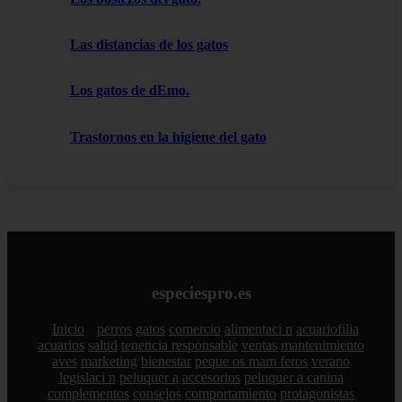
Las distancias de los gatos
Los gatos de dEmo.
Trastornos en la higiene del gato
especiespro.es
Inicio
perros
gatos
comercio
alimentaci n
acuariofilia
acuarios
salud
tenencia responsable
ventas
mantenimiento
aves
marketing
bienestar
peque os mam feros
verano
legislaci n
peluquer a
accesorios
peluquer a canina
complementos
consejos
comportamiento
protagonistas