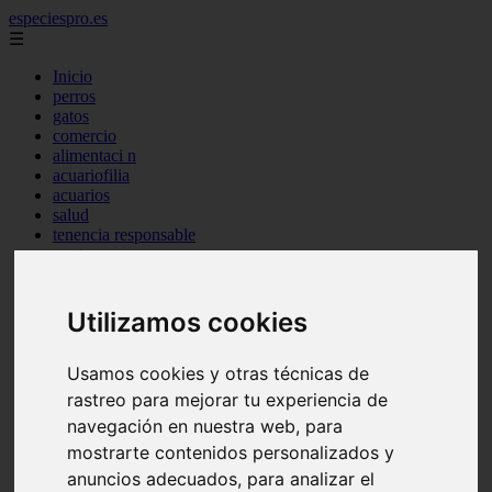
especiespro.es
☰
Inicio
perros
gatos
comercio
alimentaci n
acuariofilia
acuarios
salud
tenencia responsable
ventas
mantenimiento
aves
marketing
Utilizamos cookies
bienestar
peque os mam feros
Usamos cookies y otras técnicas de
verano
legislaci n
rastreo para mejorar tu experiencia de
peluquer a
navegación en nuestra web, para
accesorios
mostrarte contenidos personalizados y
peluquer a canina
complementos
anuncios adecuados, para analizar el
consejos