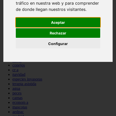
tráfico en nuestra web y para comprender
comportamiento
de donde llegan nuestros visitantes.
protagonistas
reptiles
abandono
Aceptar
adopci n
ferias
higiene
Rechazar
snacks
acuario
Configurar
iberzoo propet
comercios
estanques
viajar
conejos
cr a
navidad
especies invasoras
terapia asistida
agua
peces
camas
econom a
mascotas
aedpac