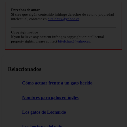
Derechos de autor
Si cree que algún contenido infringe derechos de autor o propiedad
intelectual, contacte en
bitelchux@yahoo.es
.
Copyright notice
If you believe any content infringes copyright or intellectual
property rights, please contact
bitelchux@yahoo.es
.
Relaccionados
Cómo actuar frente a un gato herido
Nombres para gatos en inglés
Los gatos de Leonardo
Los bostezos del gato.