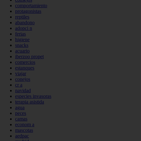
comportamiento
protagonistas
reptiles
abandono
adopci n
ferias
higiene
snacks
acuario
iberzoo propet
comercios
estanques
viajar
conejos
cr a
navidad
especies invasoras
terapia asistida
agua
peces
camas
econom a
mascotas
aedpac