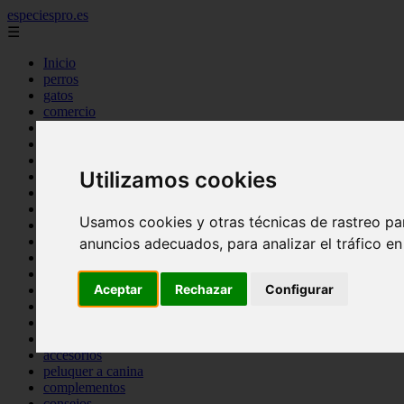
especiespro.es
☰
Inicio
perros
gatos
comercio
alimentaci n
acuariofilia
acuarios
Utilizamos cookies
salud
tenencia responsable
ventas
Usamos cookies y otras técnicas de rastreo pa
mantenimiento
aves
anuncios adecuados, para analizar el tráfico e
marketing
bienestar
Aceptar
Rechazar
Configurar
peque os mam feros
verano
legislaci n
peluquer a
accesorios
peluquer a canina
complementos
consejos