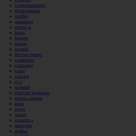
comportamiento
protagonistas
reptiles
abandono
adopci n
ferias
higiene
snacks
acuario
iberzoo propet
comercios
estanques
viajar
conejos
cr a
navidad
especies invasoras
terapia asistida
agua
peces
camas
econom a
mascotas
aedpac