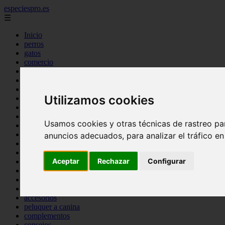
especiespro.es
☰
Inicio
perros
gatos
comercio
alimentaci n
acuariofilia
acuarios
Utilizamos cookies
salud
tenencia responsable
ventas
Usamos cookies y otras técnicas de rastreo pa
mantenimiento
aves
anuncios adecuados, para analizar el tráfico e
marketing
bienestar
Aceptar
Rechazar
Configurar
peque os mam feros
verano
legislaci n
peluquer a
accesorios
peluquer a canina
complementos
consejos