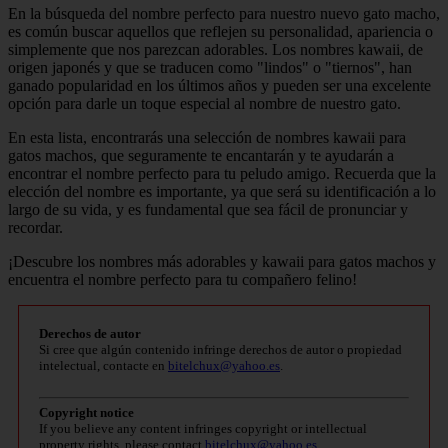
En la búsqueda del nombre perfecto para nuestro nuevo gato macho,
es común buscar aquellos que reflejen su personalidad, apariencia o
simplemente que nos parezcan adorables. Los nombres kawaii, de
origen japonés y que se traducen como "lindos" o "tiernos", han
ganado popularidad en los últimos años y pueden ser una excelente
opción para darle un toque especial al nombre de nuestro gato.
En esta lista, encontrarás una selección de nombres kawaii para
gatos machos, que seguramente te encantarán y te ayudarán a
encontrar el nombre perfecto para tu peludo amigo. Recuerda que la
elección del nombre es importante, ya que será su identificación a lo
largo de su vida, y es fundamental que sea fácil de pronunciar y
recordar.
¡Descubre los nombres más adorables y kawaii para gatos machos y
encuentra el nombre perfecto para tu compañero felino!
Derechos de autor
Si cree que algún contenido infringe derechos de autor o propiedad
intelectual, contacte en
bitelchux@yahoo.es
.
Copyright notice
If you believe any content infringes copyright or intellectual
property rights, please contact
bitelchux@yahoo.es
.