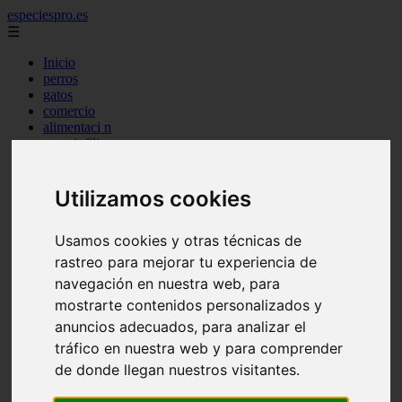
especiespro.es
☰
Inicio
perros
gatos
comercio
alimentaci n
acuariofilia
acuarios
salud
tenencia responsable
Utilizamos cookies
ventas
mantenimiento
Usamos cookies y otras técnicas de
aves
marketing
rastreo para mejorar tu experiencia de
bienestar
navegación en nuestra web, para
peque os mam feros
mostrarte contenidos personalizados y
verano
legislaci n
anuncios adecuados, para analizar el
peluquer a
tráfico en nuestra web y para comprender
accesorios
de donde llegan nuestros visitantes.
peluquer a canina
complementos
consejos