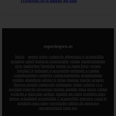
Trastornos en la higiene del gato
especiespro.es
Inicio
perros
gatos
comercio
alimentaci n
acuariofilia
acuarios
salud
tenencia responsable
ventas
mantenimiento
aves
marketing
bienestar
peque os mam feros
verano
legislaci n
peluquer a
accesorios
peluquer a canina
complementos
consejos
comportamiento
protagonistas
reptiles
abandono
adopci n
ferias
higiene
snacks
acuario
iberzoo propet
comercios
estanques
viajar
conejos
cr a
navidad
especies invasoras
terapia asistida
agua
peces
camas
econom a
mascotas
aedpac
madrid
art culos
nombres para
perros
actualidad
acuariofilia 2
acuariofilia
articulos
canal tv
nombres para gatos
novedades
tablon de anuncios
uncategorized
zona pro