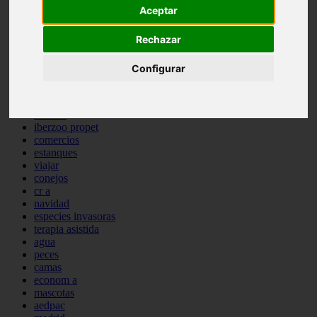
Aceptar
comportamiento
protagonistas
reptiles
Rechazar
abandono
adopci n
Configurar
ferias
higiene
snacks
acuario
iberzoo propet
comercios
estanques
viajar
conejos
cr a
navidad
especies invasoras
terapia asistida
agua
peces
camas
econom a
mascotas
aedpac