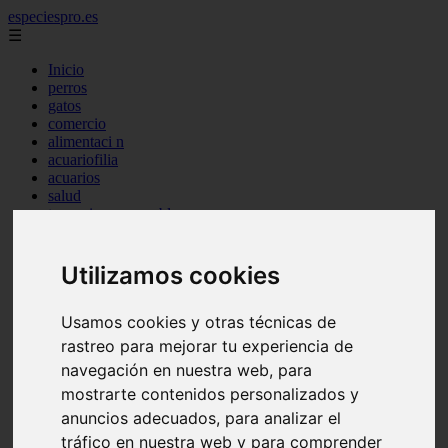
especiespro.es
☰
Inicio
perros
gatos
comercio
alimentaci n
acuariofilia
acuarios
salud
tenencia responsable
ventas
mantenimiento
aves
Utilizamos cookies
marketing
bienestar
Usamos cookies y otras técnicas de
peque os mam feros
verano
rastreo para mejorar tu experiencia de
legislaci n
navegación en nuestra web, para
peluquer a
mostrarte contenidos personalizados y
accesorios
peluquer a canina
anuncios adecuados, para analizar el
complementos
tráfico en nuestra web y para comprender
consejos