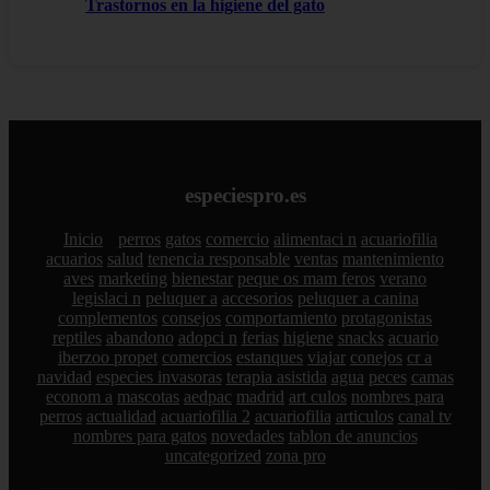
Trastornos en la higiene del gato
especiespro.es
Inicio
perros
gatos
comercio
alimentaci n
acuariofilia
acuarios
salud
tenencia responsable
ventas
mantenimiento
aves
marketing
bienestar
peque os mam feros
verano
legislaci n
peluquer a
accesorios
peluquer a canina
complementos
consejos
comportamiento
protagonistas
reptiles
abandono
adopci n
ferias
higiene
snacks
acuario
iberzoo propet
comercios
estanques
viajar
conejos
cr a
navidad
especies invasoras
terapia asistida
agua
peces
camas
econom a
mascotas
aedpac
madrid
art culos
nombres para
perros
actualidad
acuariofilia 2
acuariofilia
articulos
canal tv
nombres para gatos
novedades
tablon de anuncios
uncategorized
zona pro