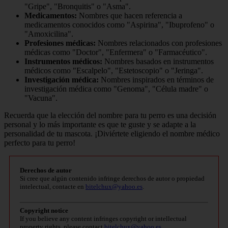
"Gripe", "Bronquitis" o "Asma".
Medicamentos:
Nombres que hacen referencia a
medicamentos conocidos como "Aspirina", "Ibuprofeno" o
"Amoxicilina".
Profesiones médicas:
Nombres relacionados con profesiones
médicas como "Doctor", "Enfermera" o "Farmacéutico".
Instrumentos médicos:
Nombres basados en instrumentos
médicos como "Escalpelo", "Estetoscopio" o "Jeringa".
Investigación médica:
Nombres inspirados en términos de
investigación médica como "Genoma", "Célula madre" o
"Vacuna".
Recuerda que la elección del nombre para tu perro es una decisión
personal y lo más importante es que te guste y se adapte a la
personalidad de tu mascota. ¡Diviértete eligiendo el nombre médico
perfecto para tu perro!
Derechos de autor
Si cree que algún contenido infringe derechos de autor o propiedad
intelectual, contacte en
bitelchux@yahoo.es
.
Copyright notice
If you believe any content infringes copyright or intellectual
property rights, please contact
bitelchux@yahoo.es
.