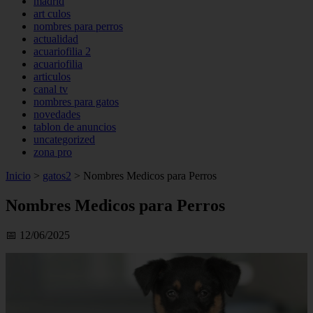
madrid
art culos
nombres para perros
actualidad
acuariofilia 2
acuariofilia
articulos
canal tv
nombres para gatos
novedades
tablon de anuncios
uncategorized
zona pro
Inicio
>
gatos2
>
Nombres Medicos para Perros
Nombres Medicos para Perros
📅 12/06/2025