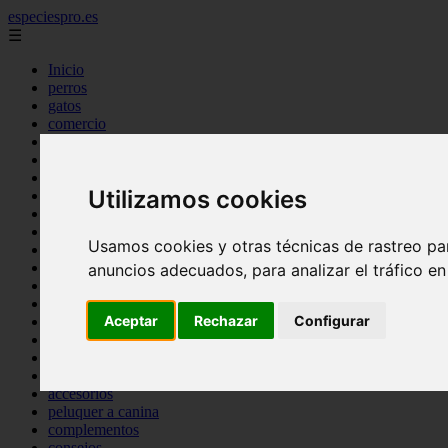
especiespro.es
☰
Inicio
perros
gatos
comercio
alimentaci n
acuariofilia
acuarios
Utilizamos cookies
salud
tenencia responsable
ventas
Usamos cookies y otras técnicas de rastreo pa
mantenimiento
aves
anuncios adecuados, para analizar el tráfico e
marketing
bienestar
Aceptar
Rechazar
Configurar
peque os mam feros
verano
legislaci n
peluquer a
accesorios
peluquer a canina
complementos
consejos