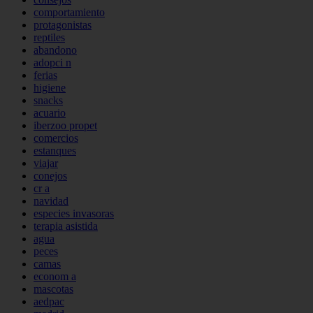
comportamiento
protagonistas
reptiles
abandono
adopci n
ferias
higiene
snacks
acuario
iberzoo propet
comercios
estanques
viajar
conejos
cr a
navidad
especies invasoras
terapia asistida
agua
peces
camas
econom a
mascotas
aedpac