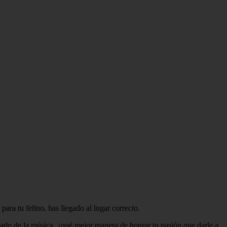
ra tu felino, has llegado al lugar correcto.
onado de la música, ¿qué mejor manera de honrar tu pasión que darle a