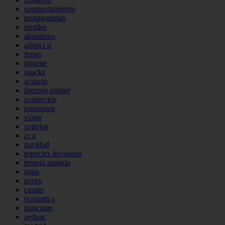
comportamiento
protagonistas
reptiles
abandono
adopci n
ferias
higiene
snacks
acuario
iberzoo propet
comercios
estanques
viajar
conejos
cr a
navidad
especies invasoras
terapia asistida
agua
peces
camas
econom a
mascotas
aedpac