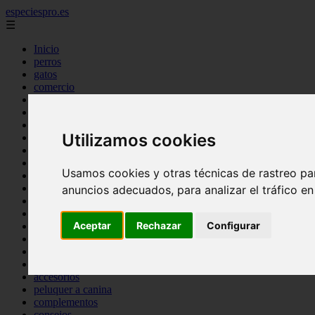
especiespro.es
☰
Inicio
perros
gatos
comercio
alimentaci n
acuariofilia
acuarios
Utilizamos cookies
salud
tenencia responsable
ventas
Usamos cookies y otras técnicas de rastreo pa
mantenimiento
aves
anuncios adecuados, para analizar el tráfico e
marketing
bienestar
Aceptar
Rechazar
Configurar
peque os mam feros
verano
legislaci n
peluquer a
accesorios
peluquer a canina
complementos
consejos