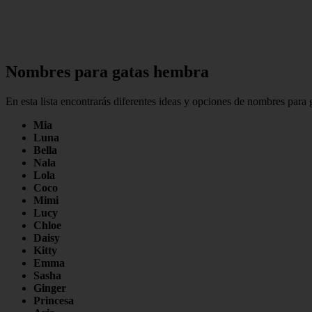
Nombres para gatas hembra
En esta lista encontrarás diferentes ideas y opciones de nombres para
Mia
Luna
Bella
Nala
Lola
Coco
Mimi
Lucy
Chloe
Daisy
Kitty
Emma
Sasha
Ginger
Princesa