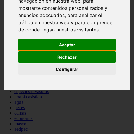
navegación en nuestra web, para
comportamiento
mostrarte contenidos personalizados y
protagonistas
anuncios adecuados, para analizar el
reptiles
abandono
tráfico en nuestra web y para comprender
adopci n
de donde llegan nuestros visitantes.
ferias
higiene
snacks
Aceptar
acuario
iberzoo propet
Rechazar
comercios
estanques
Configurar
viajar
conejos
cr a
navidad
especies invasoras
terapia asistida
agua
peces
camas
econom a
mascotas
aedpac