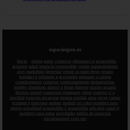
especiespro.es
Inicio
perros
gatos
comercio
alimentaci n
acuariofilia
acuarios
salud
tenencia responsable
ventas
mantenimiento
aves
marketing
bienestar
peque os mam feros
verano
legislaci n
peluquer a
accesorios
peluquer a canina
complementos
consejos
comportamiento
protagonistas
reptiles
abandono
adopci n
ferias
higiene
snacks
acuario
iberzoo propet
comercios
estanques
viajar
conejos
cr a
navidad
especies invasoras
terapia asistida
agua
peces
camas
econom a
mascotas
aedpac
madrid
art culos
nombres para
perros
actualidad
acuariofilia 2
acuariofilia
articulos
canal tv
nombres para gatos
novedades
tablon de anuncios
uncategorized
zona pro