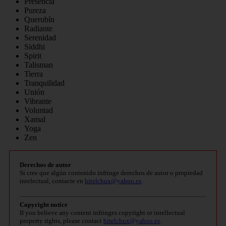
Presencia
Pureza
Querubín
Radiante
Serenidad
Siddhi
Spirit
Talisman
Tierra
Tranquilidad
Unión
Vibrante
Voluntad
Xamal
Yoga
Zen
Derechos de autor
Si cree que algún contenido infringe derechos de autor o propiedad
intelectual, contacte en
bitelchux@yahoo.es
.
Copyright notice
If you believe any content infringes copyright or intellectual
property rights, please contact
bitelchux@yahoo.es
.