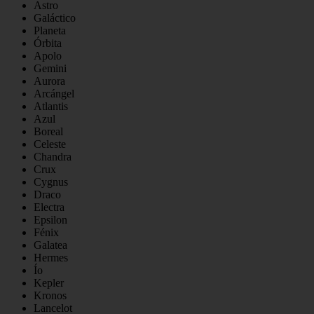
Astro
Galáctico
Planeta
Órbita
Apolo
Gemini
Aurora
Arcángel
Atlantis
Azul
Boreal
Celeste
Chandra
Crux
Cygnus
Draco
Electra
Epsilon
Fénix
Galatea
Hermes
Ío
Kepler
Kronos
Lancelot