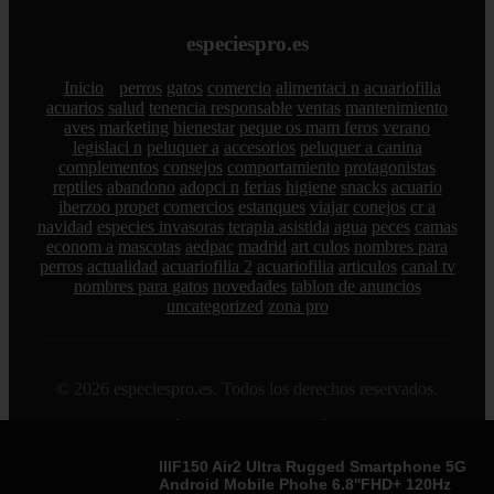
especiespro.es
Inicio
perros
gatos
comercio
alimentaci n
acuariofilia
acuarios
salud
tenencia responsable
ventas
mantenimiento
aves
marketing
bienestar
peque os mam feros
verano
legislaci n
peluquer a
accesorios
peluquer a canina
complementos
consejos
comportamiento
protagonistas
reptiles
abandono
adopci n
ferias
higiene
snacks
acuario
iberzoo propet
comercios
estanques
viajar
conejos
cr a
navidad
especies invasoras
terapia asistida
agua
peces
camas
econom a
mascotas
aedpac
madrid
art culos
nombres para
perros
actualidad
acuariofilia 2
acuariofilia
articulos
canal tv
nombres para gatos
novedades
tablon de anuncios
uncategorized
zona pro
© 2026 especiespro.es. Todos los derechos reservados.
Sitemap
|
RSS
|
Política de Cookies
|
Política de Privacidad
|
Aviso legal
|
Contacto
|
Creado por 0lemiswebs SEO y
Diseño web
|
Libro sobre Cabañuelas
IIIF150 Air2 Ultra Rugged Smartphone 5G
Android Mobile Phohe 6.8''FHD+ 120Hz