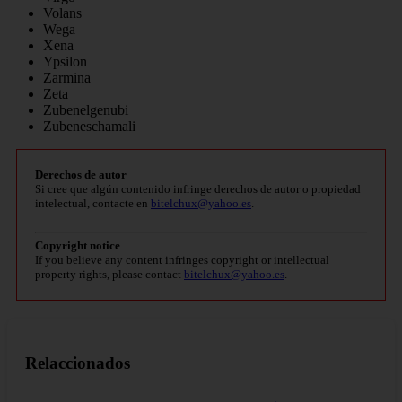
Volans
Wega
Xena
Ypsilon
Zarmina
Zeta
Zubenelgenubi
Zubeneschamali
Derechos de autor
Si cree que algún contenido infringe derechos de autor o propiedad
intelectual, contacte en
bitelchux@yahoo.es
.
Copyright notice
If you believe any content infringes copyright or intellectual
property rights, please contact
bitelchux@yahoo.es
.
Relaccionados