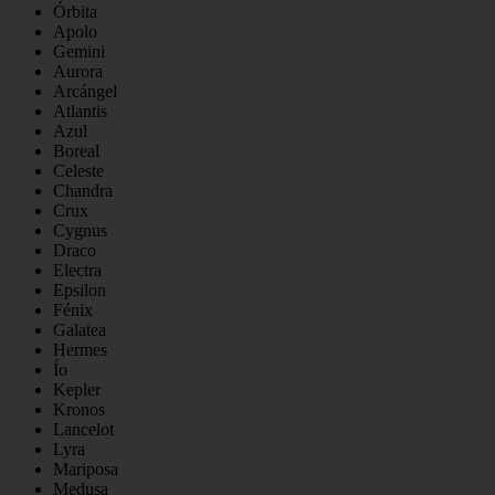
Órbita
Apolo
Gemini
Aurora
Arcángel
Atlantis
Azul
Boreal
Celeste
Chandra
Crux
Cygnus
Draco
Electra
Epsilon
Fénix
Galatea
Hermes
Ío
Kepler
Kronos
Lancelot
Lyra
Mariposa
Medusa