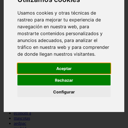
comportamiento
protagonistas
Usamos cookies y otras técnicas de
reptiles
rastreo para mejorar tu experiencia de
abandono
adopci n
navegación en nuestra web, para
ferias
mostrarte contenidos personalizados y
higiene
anuncios adecuados, para analizar el
snacks
acuario
tráfico en nuestra web y para comprender
iberzoo propet
de donde llegan nuestros visitantes.
comercios
estanques
viajar
Aceptar
conejos
cr a
Rechazar
navidad
especies invasoras
Configurar
terapia asistida
agua
peces
camas
econom a
mascotas
aedpac