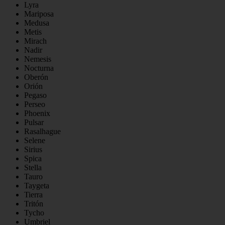
Lyra
Mariposa
Medusa
Metis
Mirach
Nadir
Nemesis
Nocturna
Oberón
Orión
Pegaso
Perseo
Phoenix
Pulsar
Rasalhague
Selene
Sirius
Spica
Stella
Tauro
Taygeta
Tierra
Tritón
Tycho
Umbriel