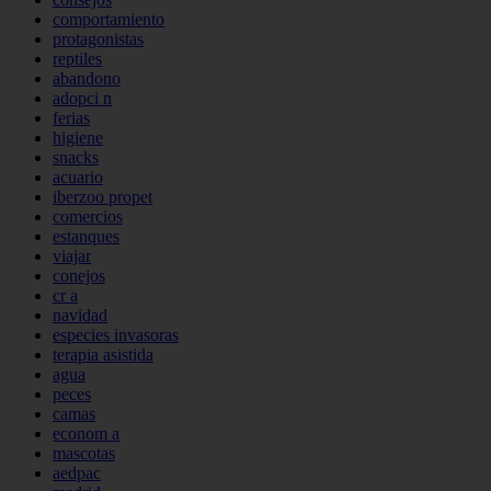
comportamiento
protagonistas
reptiles
abandono
adopci n
ferias
higiene
snacks
acuario
iberzoo propet
comercios
estanques
viajar
conejos
cr a
navidad
especies invasoras
terapia asistida
agua
peces
camas
econom a
mascotas
aedpac