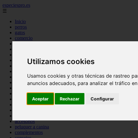
especiespro.es
☰
Inicio
perros
gatos
comercio
alimentaci n
acuariofilia
acuarios
Utilizamos cookies
salud
tenencia responsable
ventas
Usamos cookies y otras técnicas de rastreo pa
mantenimiento
aves
anuncios adecuados, para analizar el tráfico e
marketing
bienestar
Aceptar
Rechazar
Configurar
peque os mam feros
verano
legislaci n
peluquer a
accesorios
peluquer a canina
complementos
consejos