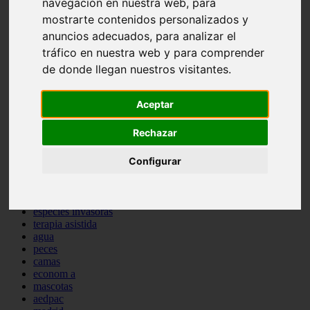
navegación en nuestra web, para
comportamiento
mostrarte contenidos personalizados y
protagonistas
anuncios adecuados, para analizar el
reptiles
abandono
tráfico en nuestra web y para comprender
adopci n
de donde llegan nuestros visitantes.
ferias
higiene
snacks
Aceptar
acuario
iberzoo propet
Rechazar
comercios
estanques
Configurar
viajar
conejos
cr a
navidad
especies invasoras
terapia asistida
agua
peces
camas
econom a
mascotas
aedpac