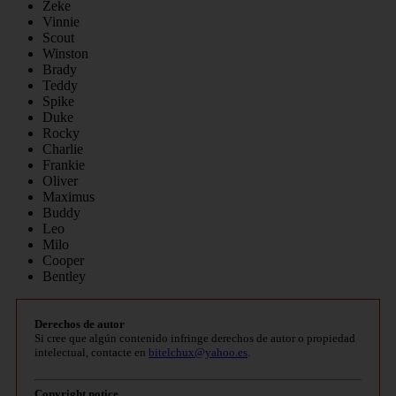
Zeke
Vinnie
Scout
Winston
Brady
Teddy
Spike
Duke
Rocky
Charlie
Frankie
Oliver
Maximus
Buddy
Leo
Milo
Cooper
Bentley
Derechos de autor
Si cree que algún contenido infringe derechos de autor o propiedad
intelectual, contacte en
bitelchux@yahoo.es
.
Copyright notice