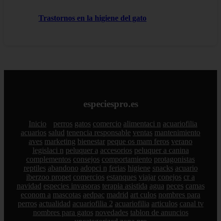
Trastornos en la higiene del gato
especiespro.es
Inicio
perros
gatos
comercio
alimentaci n
acuariofilia
acuarios
salud
tenencia responsable
ventas
mantenimiento
aves
marketing
bienestar
peque os mam feros
verano
legislaci n
peluquer a
accesorios
peluquer a canina
complementos
consejos
comportamiento
protagonistas
reptiles
abandono
adopci n
ferias
higiene
snacks
acuario
iberzoo propet
comercios
estanques
viajar
conejos
cr a
navidad
especies invasoras
terapia asistida
agua
peces
camas
econom a
mascotas
aedpac
madrid
art culos
nombres para
perros
actualidad
acuariofilia 2
acuariofilia
articulos
canal tv
nombres para gatos
novedades
tablon de anuncios