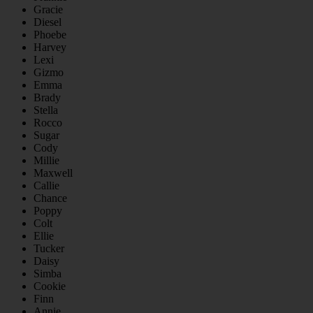
Gracie
Diesel
Phoebe
Harvey
Lexi
Gizmo
Emma
Brady
Stella
Rocco
Sugar
Cody
Millie
Maxwell
Callie
Chance
Poppy
Colt
Ellie
Tucker
Daisy
Simba
Cookie
Finn
Annie