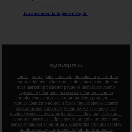
Trastornos en la higiene del gato
especiespro.es
Inicio
perros
gatos
comercio
alimentaci n
acuariofilia
acuarios
salud
tenencia responsable
ventas
mantenimiento
aves
marketing
bienestar
peque os mam feros
verano
legislaci n
peluquer a
accesorios
peluquer a canina
complementos
consejos
comportamiento
protagonistas
reptiles
abandono
adopci n
ferias
higiene
snacks
acuario
iberzoo propet
comercios
estanques
viajar
conejos
cr a
navidad
especies invasoras
terapia asistida
agua
peces
camas
econom a
mascotas
aedpac
madrid
art culos
nombres para
perros
actualidad
acuariofilia 2
acuariofilia
articulos
canal tv
nombres para gatos
novedades
tablon de anuncios