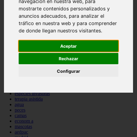
navegación en nuestra web, para
comportamiento
mostrarte contenidos personalizados y
protagonistas
anuncios adecuados, para analizar el
reptiles
abandono
tráfico en nuestra web y para comprender
adopci n
de donde llegan nuestros visitantes.
ferias
higiene
snacks
Aceptar
acuario
iberzoo propet
Rechazar
comercios
estanques
Configurar
viajar
conejos
cr a
navidad
especies invasoras
terapia asistida
agua
peces
camas
econom a
mascotas
aedpac