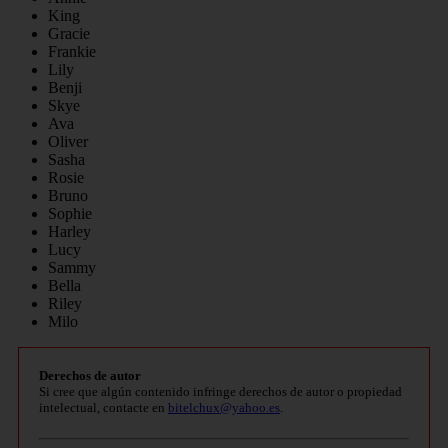
King
Gracie
Frankie
Lily
Benji
Skye
Ava
Oliver
Sasha
Rosie
Bruno
Sophie
Harley
Lucy
Sammy
Bella
Riley
Milo
Derechos de autor
Si cree que algún contenido infringe derechos de autor o propiedad
intelectual, contacte en
bitelchux@yahoo.es
.