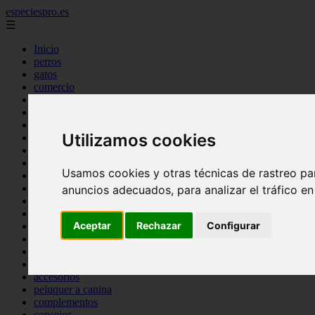
especiespro.es
☰
Inicio
perros
gatos
comercio
alimentaci n
acuariofilia
acuarios
Utilizamos cookies
salud
tenencia responsable
ventas
Usamos cookies y otras técnicas de rastreo pa
mantenimiento
aves
anuncios adecuados, para analizar el tráfico e
marketing
bienestar
Aceptar
Rechazar
Configurar
peque os mam feros
verano
legislaci n
peluquer a
accesorios
peluquer a canina
complementos
consejos