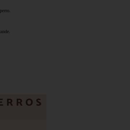
perro.
rande.