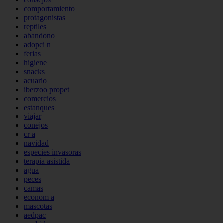
comportamiento
protagonistas
reptiles
abandono
adopci n
ferias
higiene
snacks
acuario
iberzoo propet
comercios
estanques
viajar
conejos
cr a
navidad
especies invasoras
terapia asistida
agua
peces
camas
econom a
mascotas
aedpac