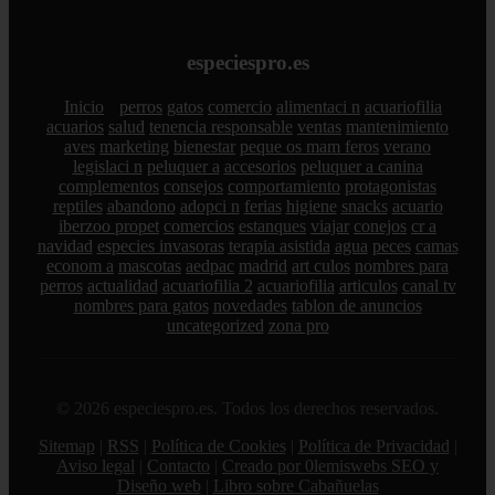
especiespro.es
Inicio
perros
gatos
comercio
alimentaci n
acuariofilia
acuarios
salud
tenencia responsable
ventas
mantenimiento
aves
marketing
bienestar
peque os mam feros
verano
legislaci n
peluquer a
accesorios
peluquer a canina
complementos
consejos
comportamiento
protagonistas
reptiles
abandono
adopci n
ferias
higiene
snacks
acuario
iberzoo propet
comercios
estanques
viajar
conejos
cr a
navidad
especies invasoras
terapia asistida
agua
peces
camas
econom a
mascotas
aedpac
madrid
art culos
nombres para
perros
actualidad
acuariofilia 2
acuariofilia
articulos
canal tv
nombres para gatos
novedades
tablon de anuncios
uncategorized
zona pro
© 2026 especiespro.es. Todos los derechos reservados.
Sitemap
|
RSS
|
Política de Cookies
|
Política de Privacidad
|
Aviso legal
|
Contacto
|
Creado por 0lemiswebs SEO y
Diseño web
|
Libro sobre Cabañuelas