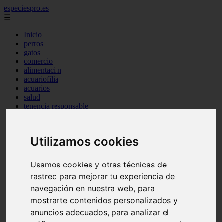
especiespro.es
☰
Inicio
perros
gatos
comercio
alimentaci n
acuariofilia
acuarios
salud
tenencia responsable
ventas
mantenimiento
aves
Utilizamos cookies
marketing
bienestar
peque os mam feros
Usamos cookies y otras técnicas de
verano
rastreo para mejorar tu experiencia de
legislaci n
peluquer a
navegación en nuestra web, para
accesorios
mostrarte contenidos personalizados y
peluquer a canina
anuncios adecuados, para analizar el
complementos
consejos