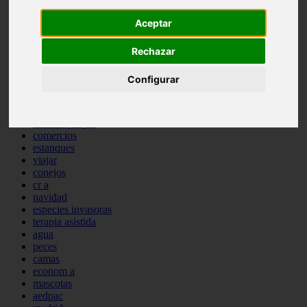
comportamiento
Aceptar
protagonistas
reptiles
abandono
Rechazar
adopci n
ferias
Configurar
higiene
snacks
acuario
iberzoo propet
comercios
estanques
viajar
conejos
cr a
navidad
especies invasoras
terapia asistida
agua
peces
camas
econom a
mascotas
aedpac