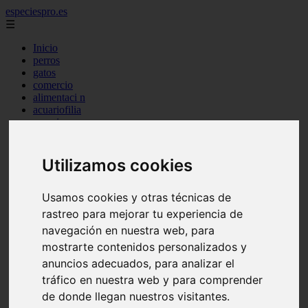
especiespro.es
☰
Inicio
perros
gatos
comercio
alimentaci n
acuariofilia
acuarios
salud
tenencia responsable
ventas
Utilizamos cookies
mantenimiento
aves
Usamos cookies y otras técnicas de
marketing
bienestar
rastreo para mejorar tu experiencia de
peque os mam feros
navegación en nuestra web, para
verano
mostrarte contenidos personalizados y
legislaci n
peluquer a
anuncios adecuados, para analizar el
accesorios
tráfico en nuestra web y para comprender
peluquer a canina
de donde llegan nuestros visitantes.
complementos
consejos