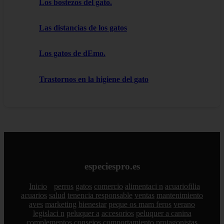
Los bostezos del gato.
Las distancias de los gatos
Los gatos de dEmo.
Trastornos en la higiene del gato
especiespro.es
Inicio
perros
gatos
comercio
alimentaci n
acuariofilia
acuarios
salud
tenencia responsable
ventas
mantenimiento
aves
marketing
bienestar
peque os mam feros
verano
legislaci n
peluquer a
accesorios
peluquer a canina
complementos
consejos
comportamiento
protagonistas