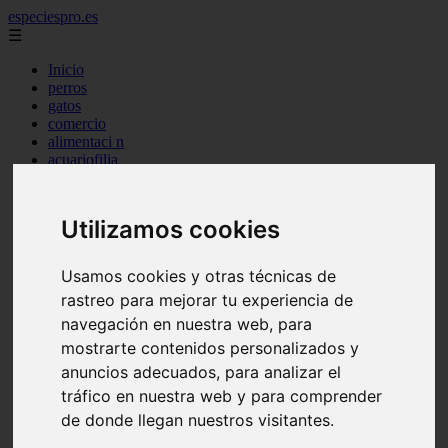
especiespro.es
☰
Inicio
perros
gatos
comercio
alimentaci n
acuariofilia
acuarios
salud
tenencia responsable
Utilizamos cookies
ventas
mantenimiento
aves
Usamos cookies y otras técnicas de
marketing
rastreo para mejorar tu experiencia de
bienestar
peque os mam feros
navegación en nuestra web, para
verano
mostrarte contenidos personalizados y
legislaci n
anuncios adecuados, para analizar el
peluquer a
accesorios
tráfico en nuestra web y para comprender
peluquer a canina
de donde llegan nuestros visitantes.
complementos
consejos