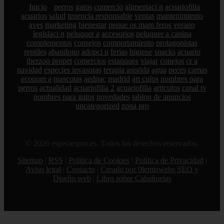
Inicio
perros
gatos
comercio
alimentaci n
acuariofilia
acuarios
salud
tenencia responsable
ventas
mantenimiento
aves
marketing
bienestar
peque os mam feros
verano
legislaci n
peluquer a
accesorios
peluquer a canina
complementos
consejos
comportamiento
protagonistas
reptiles
abandono
adopci n
ferias
higiene
snacks
acuario
iberzoo propet
comercios
estanques
viajar
conejos
cr a
navidad
especies invasoras
terapia asistida
agua
peces
camas
econom a
mascotas
aedpac
madrid
art culos
nombres para
perros
actualidad
acuariofilia 2
acuariofilia
articulos
canal tv
nombres para gatos
novedades
tablon de anuncios
uncategorized
zona pro
© 2026 especiespro.es. Todos los derechos reservados.
Sitemap
|
RSS
|
Política de Cookies
|
Política de Privacidad
|
Aviso legal
|
Contacto
|
Creado por 0lemiswebs SEO y
Diseño web
|
Libro sobre Cabañuelas