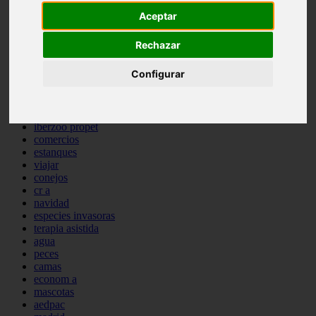
comportamiento
Aceptar
protagonistas
reptiles
Rechazar
abandono
adopci n
Configurar
ferias
higiene
snacks
acuario
iberzoo propet
comercios
estanques
viajar
conejos
cr a
navidad
especies invasoras
terapia asistida
agua
peces
camas
econom a
mascotas
aedpac