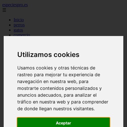
especiespro.es
☰
Inicio
perros
gatos
comercio
alimentaci n
acuariofilia
acuarios
Utilizamos cookies
salud
tenencia responsable
ventas
Usamos cookies y otras técnicas de
mantenimiento
rastreo para mejorar tu experiencia de
aves
navegación en nuestra web, para
marketing
bienestar
mostrarte contenidos personalizados y
peque os mam feros
anuncios adecuados, para analizar el
verano
tráfico en nuestra web y para comprender
legislaci n
peluquer a
de donde llegan nuestros visitantes.
accesorios
peluquer a canina
complementos
Aceptar
consejos