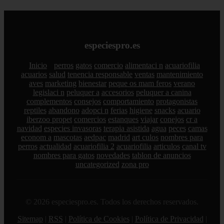
especiespro.es
Inicio
perros
gatos
comercio
alimentaci n
acuariofilia
acuarios
salud
tenencia responsable
ventas
mantenimiento
aves
marketing
bienestar
peque os mam feros
verano
legislaci n
peluquer a
accesorios
peluquer a canina
complementos
consejos
comportamiento
protagonistas
reptiles
abandono
adopci n
ferias
higiene
snacks
acuario
iberzoo propet
comercios
estanques
viajar
conejos
cr a
navidad
especies invasoras
terapia asistida
agua
peces
camas
econom a
mascotas
aedpac
madrid
art culos
nombres para
perros
actualidad
acuariofilia 2
acuariofilia
articulos
canal tv
nombres para gatos
novedades
tablon de anuncios
uncategorized
zona pro
© 2026 especiespro.es. Todos los derechos reservados.
Sitemap
|
RSS
|
Política de Cookies
|
Política de Privacidad
|