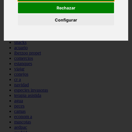
comportamiento
Rechazar
protagonistas
reptiles
Configurar
abandono
adopci n
ferias
higiene
snacks
acuario
iberzoo propet
comercios
estanques
viajar
conejos
cr a
navidad
especies invasoras
terapia asistida
agua
peces
camas
econom a
mascotas
aedpac