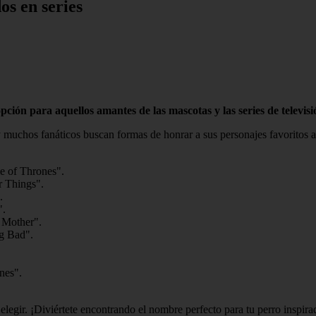
s en series
ción para aquellos amantes de las mascotas y las series de televisi
y muchos fanáticos buscan formas de honrar a sus personajes favoritos a
me of Thrones".
er Things".
.
".
r Mother".
ng Bad".
nes".
legir. ¡Diviértete encontrando el nombre perfecto para tu perro inspirad