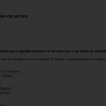
s en series
ción para aquellos amantes de las mascotas y las series de televisi
y muchos fanáticos buscan formas de honrar a sus personajes favoritos a
me of Thrones".
er Things".
.
".
r Mother".
ng Bad".
nes".