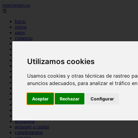
especiespro.es
☰
Inicio
perros
gatos
comercio
alimentaci n
acuariofilia
acuarios
Utilizamos cookies
salud
tenencia responsable
ventas
Usamos cookies y otras técnicas de rastreo pa
mantenimiento
aves
anuncios adecuados, para analizar el tráfico e
marketing
bienestar
Aceptar
Rechazar
Configurar
peque os mam feros
verano
legislaci n
peluquer a
accesorios
peluquer a canina
complementos
consejos