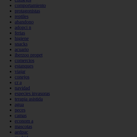
comportamiento
protagonistas
reptiles
abandono
adopci n
ferias
higiene
snacks
acuario
iberzoo propet
comercios
estanques
viajar
conejos
cr a
navidad
especies invasoras
terapia asistida
agua
peces
camas
econom a
mascotas
aedpac