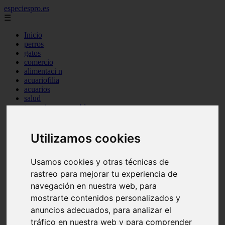
especiespro.es
☰
Inicio
perros
gatos
comercio
alimentaci n
acuariofilia
acuarios
salud
tenencia responsable
ventas
mantenimiento
aves
Utilizamos cookies
marketing
bienestar
Usamos cookies y otras técnicas de
peque os mam feros
verano
rastreo para mejorar tu experiencia de
legislaci n
navegación en nuestra web, para
peluquer a
mostrarte contenidos personalizados y
accesorios
peluquer a canina
anuncios adecuados, para analizar el
complementos
tráfico en nuestra web y para comprender
consejos