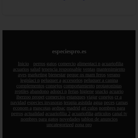
especiespro.es
Inicio
perros
gatos
comercio
alimentaci n
acuariofilia
acuarios
salud
tenencia responsable
ventas
mantenimiento
aves
marketing
bienestar
peque os mam feros
verano
legislaci n
peluquer a
accesorios
peluquer a canina
complementos
consejos
comportamiento
protagonistas
reptiles
abandono
adopci n
ferias
higiene
snacks
acuario
iberzoo propet
comercios
estanques
viajar
conejos
cr a
navidad
especies invasoras
terapia asistida
agua
peces
camas
econom a
mascotas
aedpac
madrid
art culos
nombres para
perros
actualidad
acuariofilia 2
acuariofilia
articulos
canal tv
nombres para gatos
novedades
tablon de anuncios
uncategorized
zona pro